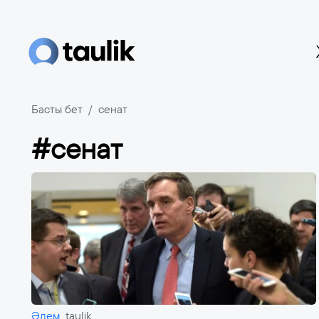
Басты бет
сенат
#сенат
Әлем
taulik