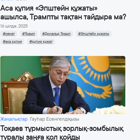
Аса құпия «Эпштейн құжаты»
ашылса, Трампты тақтан тайдыра ма?
16 шілде, 2025
#сенат
#Трамп
#Дональд Трамп
#Эпштейн құжаты
#аса құпия
#құпия құжат
Жаңалықтар
Гауһар Есенгелдіқызы
Тоқаев тұрмыстық зорлық-зомбылық
туралы заңға қол қойды