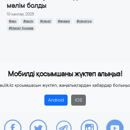
мәлім болды
10 қаңтар, 2025
#заң
#көлік
#сенат
#ереже
#сенатор
#Марат Қожаев
Мобилді қосымшаны жүктеп алыңыз!
aulik.kz қосымшасын жүктеп, жаңалықтардан хабардар болыңы
Android
IOS