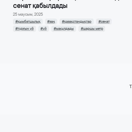
сенат қабылдады
25 маусым, 2025
#қымбатшылық
#заң
#қазақстандықтар
#сенат
#тұрғын үй
#үй
#мақұлдады
#шаршы метр
T