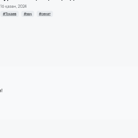
16 қазан, 2024
#Тоқаев
#заң
#сенат
з!