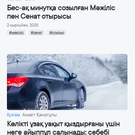
Бес-ақ минутқа созылған Мәжіліс
пен Сенат отырысы
2 қыркүйек, 2025
#мәжіліс
#сенат
#отырыс
Қоғам
Ахмет Қанатұлы
Көлікті ұзақ уақыт қыздырғаны үшін
неге айыппұл салынады: себебі