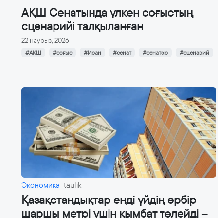
АҚШ Сенатында үлкен соғыстың
сценарийі талқыланған
22 наурыз, 2026
#АҚШ
#соғыс
#Иран
#сенат
#сенатор
#сценарий
Экономика
taulik
Қазақстандықтар енді үйдің әрбір
шаршы метрі үшін қымбат төлейді –