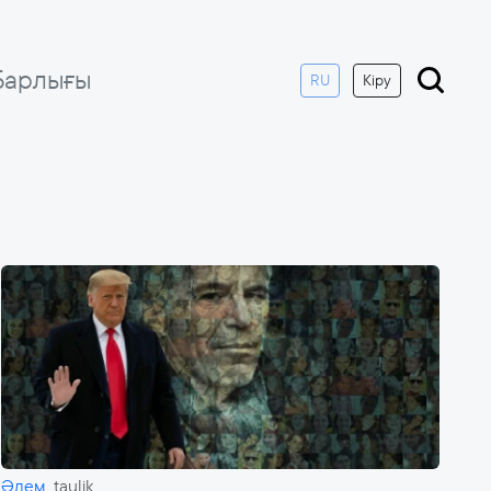
Барлығы
RU
Кіру
Әлем
taulik