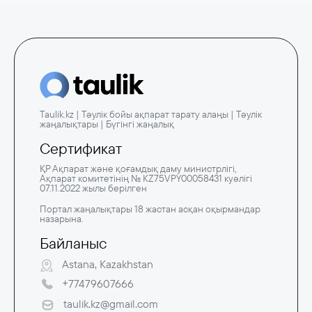
Taulik.kz | Тәулік бойы ақпарат тарату алаңы | Тәулік
жаңалықтары | Бүгінгі жаңалық
Сертификат
ҚР Ақпарат және қоғамдық даму министрлігі,
Ақпарат комитетінің № KZ75VPY00058431 куәлігі
07.11.2022 жылы берілген
Портал жаңалықтары 18 жастан асқан оқырмандар
назарына.
Байланыс
Astana, Kazakhstan
+77479607666
taulik.kz@gmail.com