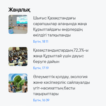
Жаңалық
Шығыс Қазақстандағы
сарапшылар алаңында жаңа
Құрылтайдағы өңірлердің
өкілдігі талқыланды
Бүгін, 18:11
Қазақстандықтардың 72,3%-ы
жаңа Құрылтай үшін дауыс
беруге дайын
Бүгін, 17:19
Әлеуметтік қолдау, экология
және кәсіпкерлік: сайлауалды
үгіт-насихаттың басты
тақырыптары
Бүгін, 16:39