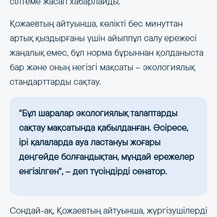
сілтеме жасап хабарлайды.
Қожаевтың айтуынша, көлікті бес минуттан
артық қыздырғаны үшін айыппұл салу ережесі
жаңалық емес, бұл норма бұрыннан қолданыста
бар және оның негізгі мақсаты – экологиялық
стандарттарды сақтау.
"Бұл шаралар экологиялық талаптарды
сақтау мақсатында қабылданған. Әсіресе,
ірі қалаларда ауа ластануы жоғары
деңгейде болғандықтан, мұндай ережелер
енгізілген", – деп түсіндірді сенатор.
Сондай-ақ, Қожаевтың айтуынша, жүргізушілерді