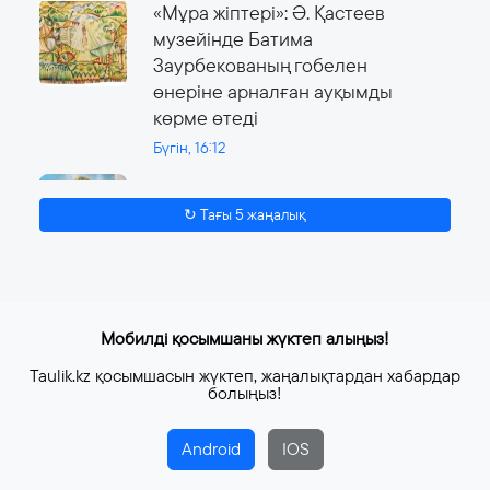
«Мұра жіптері»: Ә. Қастеев
музейінде Батима
Заурбекованың гобелен
өнеріне арналған ауқымды
көрме өтеді
Бүгін, 16:12
Сайлау күні онлайн-сервистер
жұмыс істейді
↻ Тағы 5 жаңалық
3 тамыз, 2026
Мобилді қосымшаны жүктеп алыңыз!
Taulik.kz қосымшасын жүктеп, жаңалықтардан хабардар
болыңыз!
Android
IOS