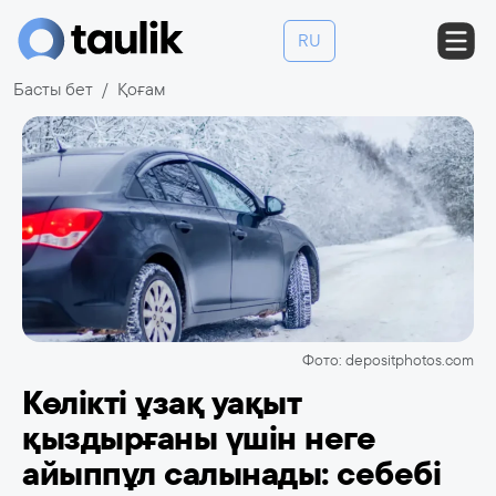
RU
Басты бет
Қоғам
Фото: depositphotos.com
Көлікті ұзақ уақыт
қыздырғаны үшін неге
айыппұл салынады: себебі