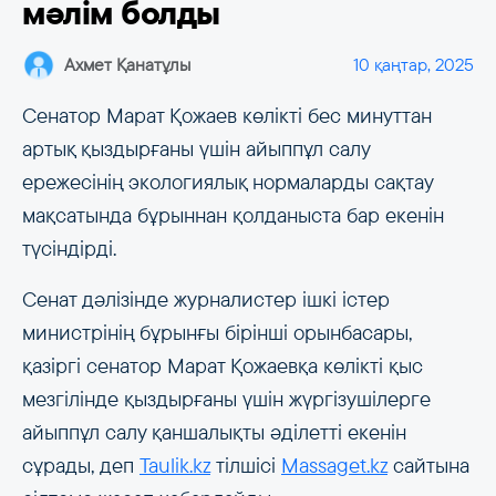
мәлім болды
Ахмет Қанатұлы
10 қаңтар, 2025
Сенатор Марат Қожаев көлікті бес минуттан
артық қыздырғаны үшін айыппұл салу
ережесінің экологиялық нормаларды сақтау
мақсатында бұрыннан қолданыста бар екенін
түсіндірді.
Сенат дәлізінде журналистер ішкі істер
министрінің бұрынғы бірінші орынбасары,
қазіргі сенатор Марат Қожаевқа көлікті қыс
мезгілінде қыздырғаны үшін жүргізушілерге
айыппұл салу қаншалықты әділетті екенін
сұрады, деп
Taulik.kz
тілшісі
Massaget.kz
сайтына