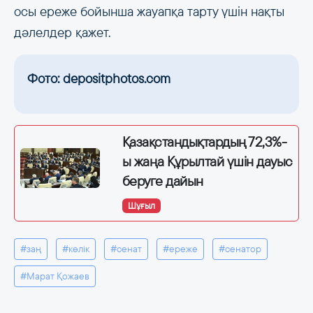
осы ереже бойынша жауапқа тарту үшін нақты
дәлелдер қажет.
Фото: depositphotos.com
Қазақстандықтардың 72,3%-
ы жаңа Құрылтай үшін дауыс
беруге дайын
Шұғыл
#заң
#көлік
#сенат
#ереже
#сенатор
#Марат Қожаев