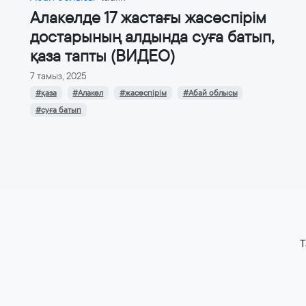
Алакөлде 17 жастағы жасөспірім
достарының алдында суға батып,
қаза тапты (ВИДЕО)
7 тамыз, 2025
#қаза
#Алакөл
#жасөспірім
#Абай облысы
#суға батып
T