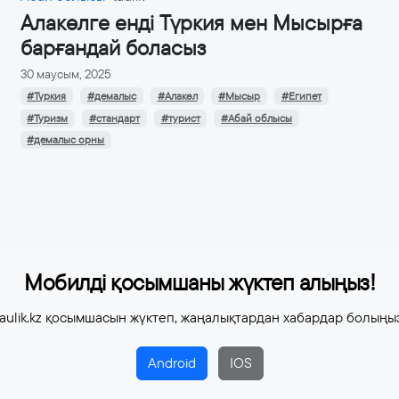
Алакөлге енді Түркия мен Мысырға
барғандай боласыз
30 маусым, 2025
#Түркия
#демалыс
#Алакөл
#Мысыр
#Египет
#Туризм
#стандарт
#турист
#Абай облысы
#демалыс орны
Мобилді қосымшаны жүктеп алыңыз!
aulik.kz қосымшасын жүктеп, жаңалықтардан хабардар болыңы
Android
IOS