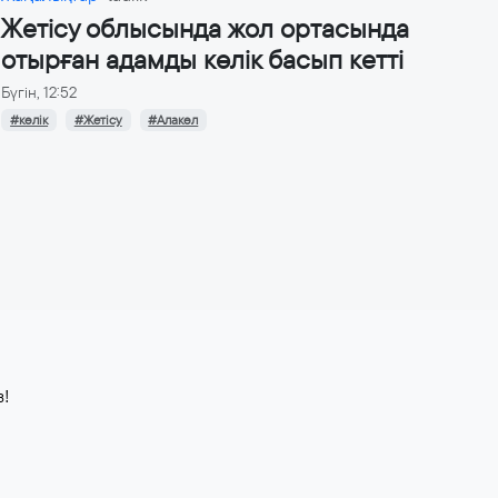
Жетісу облысында жол ортасында
отырған адамды көлік басып кетті
Бүгін, 12:52
#көлік
#Жетісу
#Алакөл
з!