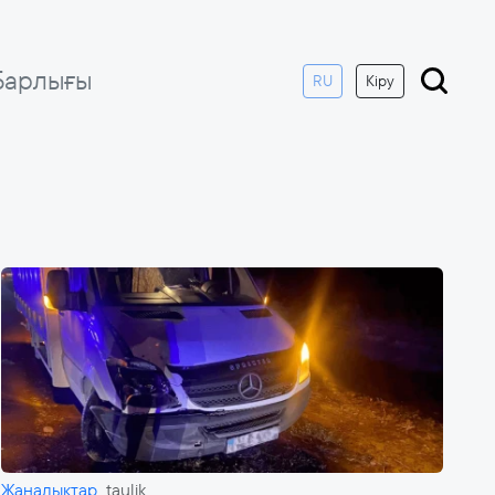
Барлығы
RU
Кіру
Жаңалықтар
taulik