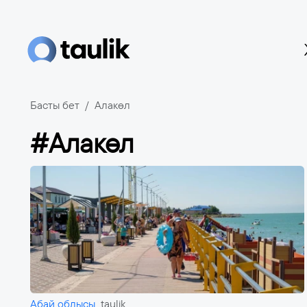
Басты бет
Алакөл
#Алакөл
Абай облысы
taulik