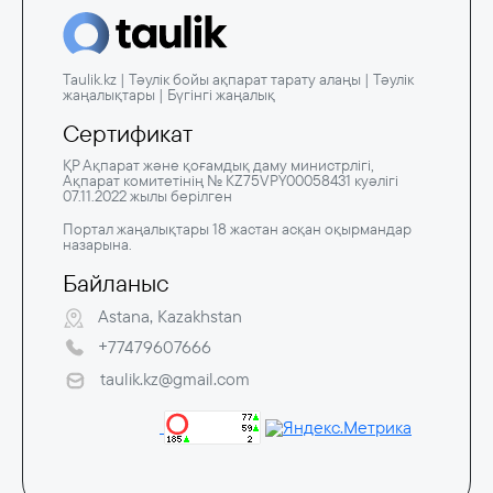
Taulik.kz | Тәулік бойы ақпарат тарату алаңы | Тәулік
жаңалықтары | Бүгінгі жаңалық
Сертификат
ҚР Ақпарат және қоғамдық даму министрлігі,
Ақпарат комитетінің № KZ75VPY00058431 куәлігі
07.11.2022 жылы берілген
Портал жаңалықтары 18 жастан асқан оқырмандар
назарына.
Байланыс
Astana, Kazakhstan
+77479607666
taulik.kz@gmail.com