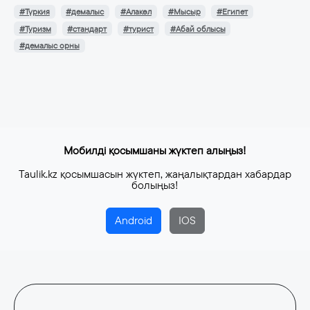
#Түркия
#демалыс
#Алакөл
#Мысыр
#Египет
#Туризм
#стандарт
#турист
#Абай облысы
#демалыс орны
Мобилді қосымшаны жүктеп алыңыз!
Taulik.kz қосымшасын жүктеп, жаңалықтардан хабардар
болыңыз!
Android
IOS