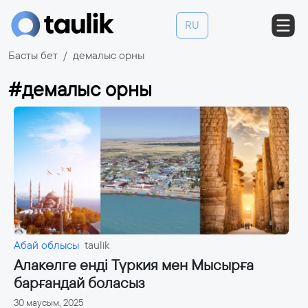
RU
Басты бет
демалыс орны
#демалыс орны
Абай облысы
taulik
Алакөлге енді Түркия мен Мысырға
барғандай боласыз
30 маусым, 2025