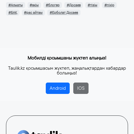
#Алматы
#әкім
#блогер
#Досаев
#тізім
#пікір
#БАҚ
#рас айтам
#Ерболат Досаев
Мобилді қосымшаны жүктеп алыңыз!
Taulik.kz қосымшасын жүктеп, жаңалықтардан хабардар
болыңыз!
Android
IOS