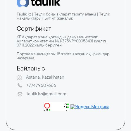
Taulik.kz | Тәулік бойы ақпарат тарату алаңы | Тәулік
жаңалықтары | Бүгінгі жаңалық
Сертификат
ҚР Ақпарат және қоғамдық даму министрлігі,
Ақпарат комитетінің № KZ75VPY00058431 куәлігі
07.11.2022 жылы берілген
Портал жаңалықтары 18 жастан асқан оқырмандар
назарына.
Байланыс
Astana, Kazakhstan
+77479607666
taulik.kz@gmail.com