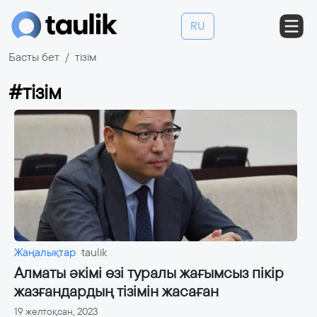
RU
Басты бет
тізім
#тізім
Жаңалықтар
taulik
Алматы әкімі өзі туралы жағымсыз пікір
жазғандардың тізімін жасаған
19 желтоқсан, 2023