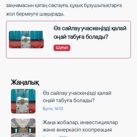
заңнамасын қатаң сақтауға, құқық бұзушылықтарға
жол бермеуге шақырады.
Өз сайлау учаскеңізді қалай
оңай табуға болады?
Шұғыл
Жаңалық
Өз сайлау учаскеңізді қалай
оңай табуға болады?
Бүгін, 16:01
Жаңа жобалар, инвестициялар
және өнеркәсіп коопреация