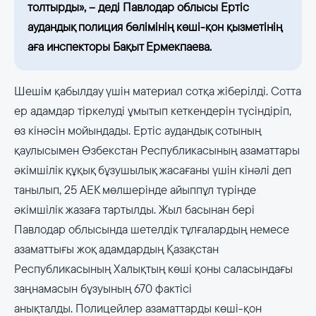
толтырды», – деді Павлодар облысы Ертіс
аудандық полиция бөлімінің көші-қон қызметінің
аға инспекторы Бақыт Ермекпаева.
Шешім қабылдау үшін материал сотқа жіберілді. Сотта
ер адамдар тіркелуді ұмытып кеткендерін түсіндіріп,
өз кінәсін мойындады. Ертіс аудандық сотының
қаулысымен Өзбекстан Республикасының азаматтары
әкімшілік құқық бұзушылық жасағаны үшін кінәлі деп
танылып, 25 АЕК мөлшерінде айыппұл түрінде
әкімшілік жазаға тартылды. Жыл басынан бері
Павлодар облысында шетелдік тұлғалардың немесе
азаматтығы жоқ адамдардың Қазақстан
Республикасының Халықтың көші қоны саласындағы
заңнамасын бұзуының 670 фактісі
анықталды. Полицейлер азаматтарды көші-қон