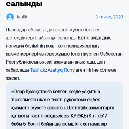
салынды
taulik
3 тамыз, 2023
Павлодар облысында заңсыз жұмыс істеген
шетелдіктерге айыппұл салынды
Ертіс аудандық
полиция бөлімінің көші-қон полициясының
қызметкерлері заңсыз жұмыс істеп жүрген Өзбекстан
Республикасының екі азаматын анықтады, деп
хабарлады
Taulik.kz
Azattyq Ruhy
агенттігіне сілтеме
жасап.
«Олар Қазақстанға келген кезде уақытша
тіркелмеген және тиісті рұқсатсыз еңбек
қызметін жүзеге асырған. Шетелдік азаматтарға
қатысты тәртіп сақшылары ҚР ӘҚБтК-нің 517-
бабы 5-бөлігі бойынша әкімшілік хаттамалар