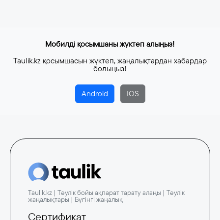
Мобилді қосымшаны жүктеп алыңыз!
Taulik.kz қосымшасын жүктеп, жаңалықтардан хабардар
болыңыз!
Android
IOS
Taulik.kz | Тәулік бойы ақпарат тарату алаңы | Тәулік
жаңалықтары | Бүгінгі жаңалық
Сертификат