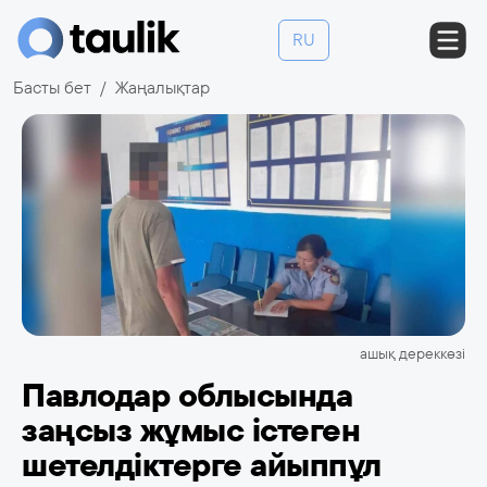
RU
Басты бет
Жаңалықтар
ашық дереккөзі
Павлодар облысында
заңсыз жұмыс істеген
шетелдіктерге айыппұл