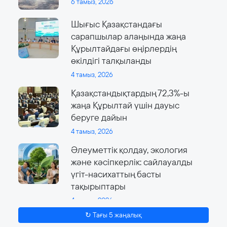
6 тамыз, 2026
Шығыс Қазақстандағы
сарапшылар алаңында жаңа
Құрылтайдағы өңірлердің
өкілдігі талқыланды
4 тамыз, 2026
Қазақстандықтардың 72,3%-ы
жаңа Құрылтай үшін дауыс
беруге дайын
4 тамыз, 2026
Әлеуметтік қолдау, экология
және кәсіпкерлік: сайлауалды
үгіт-насихаттың басты
тақырыптары
4 тамыз, 2026
↻ Тағы 5 жаңалық