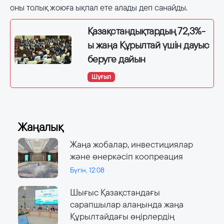
оны толық жоюға ықпал ете алады деп санайды.
Қазақстандықтардың 72,3%-
ы жаңа Құрылтай үшін дауыс
беруге дайын
Шұғыл
Жаңалық
Жаңа жобалар, инвестициялар
және өнеркәсіп коопреация
Бүгін, 12:08
Шығыс Қазақстандағы
сарапшылар алаңында жаңа
Құрылтайдағы өңірлердің