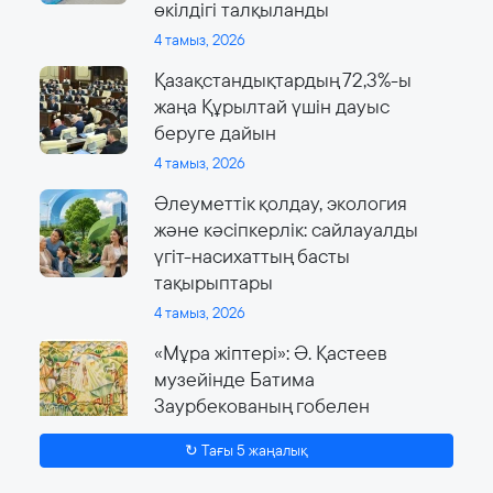
өкілдігі талқыланды
4 тамыз, 2026
Қазақстандықтардың 72,3%-ы
жаңа Құрылтай үшін дауыс
беруге дайын
4 тамыз, 2026
Әлеуметтік қолдау, экология
және кәсіпкерлік: сайлауалды
үгіт-насихаттың басты
тақырыптары
4 тамыз, 2026
«Мұра жіптері»: Ә. Қастеев
музейінде Батима
Заурбекованың гобелен
өнеріне арналған ауқымды
↻ Тағы 5 жаңалық
көрме өтеді
4 тамыз, 2026