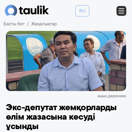
RU
Басты бет
Жаңалықтар
ашық дереккөзі
Экс-депутат жемқорларды
өлім жазасына кесуді
ұсынды