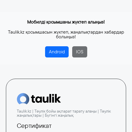
Мобилді қосымшаны жүктеп алыңыз!
Taulik.kz қосымшасын жүктеп, жаңалықтардан хабардар
болыңыз!
Android
IOS
Taulik.kz | Тәулік бойы ақпарат тарату алаңы | Тәулік
жаңалықтары | Бүгінгі жаңалық
Сертификат