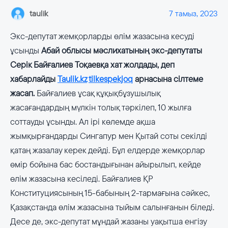
taulik
7 тамыз, 2023
Экс-депутат жемқорларды өлім жазасына кесуді
ұсынды
Абай облысы мәслихатының экс-депутаты
Серік Байғалиев Тоқаевқа хат жолдады, деп
хабарлайды
Taulik.kz
tilkespekjoq
арнасына сілтеме
жасап.
Байғалиев ұсақ құқықбұзушылық
жасағандардың мүлкін толық тәркілеп, 10 жылға
соттауды ұсынды. Ал ірі көлемде ақша
жымқырғандарды Сингапур мен Қытай соты секілді
қатаң жазалау керек дейді. Бұл елдерде жемқорлар
өмір бойына бас бостандығынан айырылып, кейде
өлім жазасына кесіледі. Байғалиев ҚР
Конституциясының 15-бабының 2-тармағына сәйкес,
Қазақстанда өлім жазасына тыйым салынғанын біледі.
Десе де, экс-депутат мұндай жазаны уақытша енгізу