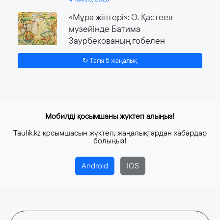
«Мұра жіптері»: Ә. Қастеев
музейінде Батима
Заурбекованың гобелен
өнеріне арналған ауқымды
↻ Тағы 5 жаңалық
көрме өтеді
4 тамыз, 2026
Мобилді қосымшаны жүктеп алыңыз!
Taulik.kz қосымшасын жүктеп, жаңалықтардан хабардар
болыңыз!
Android
IOS