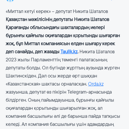
«Миттал кетуі керек» – депутат Никита Шаталов
Қазақстан мәжілісінің депутаты Никита Шаталов
Қарағанды ​​облысындағы шахталардың иелері
бұрынғы қайғылы оқиғалардан қорытынды шығарған
жоқ, бұл Миттал компаниясын елден шығару керек
деп санайды, деп жазады
Taulik.kz
.
Никита Шаталов
2023 жылы Парламенттің төменгі палатасының
депутаты болды. Ол бүгінде жұрттың аузында жүрген
Шахтинскіден. Дәл осы жерде өрт шыққан
«Казахстанская» шахтасы орналасқан.
Orda.kz
жазуынша, депутат өз пікірін Telegram-арнасында
білдірген. Оның пайымдауынша, бұрынғы қайғылы
оқиғалардан қорытынды шығарылған жоқ, ал
компания басшылығы әлі де барынша пайда тапқысы
келеді. Ал компания басшылығы үшін адамдардың