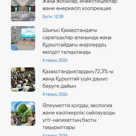
Жаңа жобалар, инвестициялар
және өнеркәсіп коопреация
Бүгін, 12:08
Шығыс Қазақстандағы
сарапшылар алаңында жаңа
Құрылтайдағы өңірлердің
өкілдігі талқыланды
4 тамыз, 2026
Қазақстандықтардың 72,3%-ы
жаңа Құрылтай үшін дауыс
беруге дайын
4 тамыз, 2026
Әлеуметтік қолдау, экология
және кәсіпкерлік: сайлауалды
үгіт-насихаттың басты
тақырыптары
4 тамыз, 2026