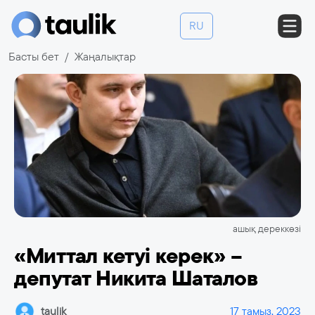
RU
Басты бет
Жаңалықтар
ашық дереккөзі
«Миттал кетуі керек» –
депутат Никита Шаталов
taulik
17 тамыз, 2023