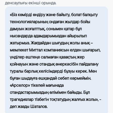
денсаулығы екінші орында.
«Біз көмірді өндіру және байыту, болат балқыту
технологияларының ондаған жылдар бойы
дамуын жоғалттық, сонымен қатар бұл
нысандарда адамдарымыздан айырылып
жатырмыз. Жағдайдан шығудың жолы анық –
мемлекет Миттал компаниясын елден шығарып,
үнділер ештеңе салмаған қазақтың жер
қойнауын және отандық өнеркәсібін пайдалану
туралы барлық келісімдерді бұзуы керек. Мен
бұған шыдауға ешқандай себеп көрмеймін.
«Арселор» тікелей мағынада
отандастарымыздың өлімімен байыды. Бұл
трагедиялар тізбегін тоқтатудың жалғыз жолы», -
деп жазды Шаталов.