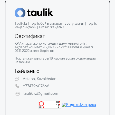
Taulik.kz | Тәулік бойы ақпарат тарату алаңы | Тәулік
жаңалықтары | Бүгінгі жаңалық
Сертификат
ҚР Ақпарат және қоғамдық даму министрлігі,
Ақпарат комитетінің № KZ75VPY00058431 куәлігі
07.11.2022 жылы берілген
Портал жаңалықтары 18 жастан асқан оқырмандар
назарына.
Байланыс
Astana, Kazakhstan
+77479607666
taulik.kz@gmail.com