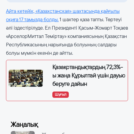
Айта кетейік, «Казахстанская» шахтасында қайғылы
оқиға 17 тамызда болды.
1 шахтер қаза тапты. Төртеуі
әлі іздестірілуде. Ел Президенті Қасым-Жомарт Тоқаев
«АрселорМиттал Теміртау» компаниясының Қазақстан
Республикасының нарығында болуының салдары
болуы мүмкін екенін де айтты.
Қазақстандықтардың 72,3%-
ы жаңа Құрылтай үшін дауыс
беруге дайын
Шұғыл
Жаңалық