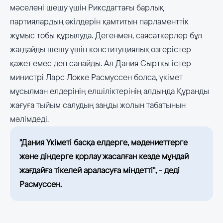
мәселені шешу үшін Риксдагтағы барлық
партиялардың өкілдерін қамтитын парламенттік
жұмыс тобы құрылуда. Дегенмен, саясаткерлер бұл
жағдайды шешу үшін конституциялық өзгерістер
қажет емес деп санайды. Ал Дания Сыртқы істер
министрі Ларс Локке Расмуссен болса, үкімет
мұсылман елдерінің елшіліктерінің алдында Құранды
жағуға тыйым салудың заңды жолын табатынын
мәлімдеді.
"Дания Үкіметі басқа елдерге, мәдениеттерге
және діндерге қорлау жасалған кезде мұндай
жағдайға тікелей араласуға міндетті", - деді
Расмуссен.