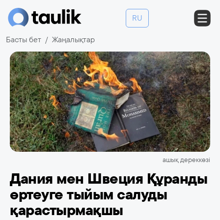
RU
Басты бет
Жаңалықтар
ашық дереккөзі
Дания мен Швеция Құранды
өртеуге тыйым салуды
қарастырмақшы