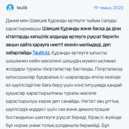
taulik
19 тамыз, 2023
Дания мен Швеция Құранды өртеуге тыйым салуды
қарастырмақшы
Швеция Құранды және басқа да діни
кітаптарды көпшілік алдында өртеуге рұқсат беретін
заңын қайта қарауға ниетті екенін мәлімдеді, деп
хабарлайды
Taulik.kz
.
Құранды өртеуге қатысты
шешімнен кейін мәселені шешудің мүмкін ықтимал
жолдары туралы пікірталастар басталды. Пікірталасқа
қатысушылар бұқаралық іс-шараларды өткізу кезінде
ел қауіпсіздігіне баға беру үшін конституцияда қандай
құқықтар қарастырылғаны туралы мәселе
қарастырылуы керек деп санайды. Негізгі заң ұлттық
қауіпсіздік мүддесі үшін сөз және демонстрация
бостандығын шектеуге рұқсат береді, бірақ іс жүзінде
бұл норма үнемі толық қолданыла бермейді. Бұл