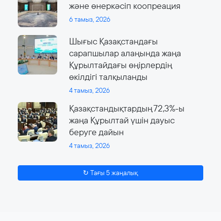
және өнеркәсіп коопреация
6 тамыз, 2026
Шығыс Қазақстандағы
сарапшылар алаңында жаңа
Құрылтайдағы өңірлердің
өкілдігі талқыланды
4 тамыз, 2026
Қазақстандықтардың 72,3%-ы
жаңа Құрылтай үшін дауыс
беруге дайын
4 тамыз, 2026
↻ Тағы 5 жаңалық