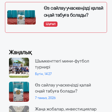
Өз сайлау учаскеңізді қалай
оңай табуға болады?
Шұғыл
Жаңалық
Шымкенттегі мини-футбол
турнирі
Бүгін, 14:27
Өз сайлау учаскеңізді қалай
оңай табуға болады?
7 тамыз, 2026
Жаңа жобалар, инвестициялар