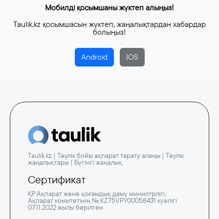
Мобилді қосымшаны жүктеп алыңыз!
Taulik.kz қосымшасын жүктеп, жаңалықтардан хабардар
болыңыз!
Android
IOS
Taulik.kz | Тәулік бойы ақпарат тарату алаңы | Тәулік
жаңалықтары | Бүгінгі жаңалық
Сертификат
ҚР Ақпарат және қоғамдық даму министрлігі,
Ақпарат комитетінің № KZ75VPY00058431 куәлігі
07.11.2022 жылы берілген