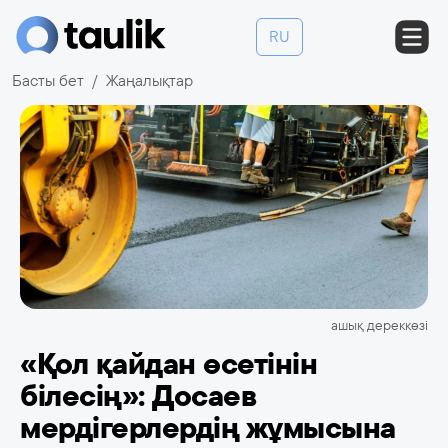
RU
Басты бет
Жаңалықтар
ашық дереккөзі
«Қол қайдан өсетінін
білесің»: Досаев
мердігерлердің жұмысына