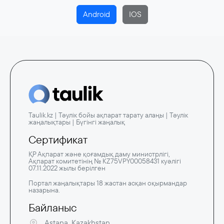
Android
IOS
Taulik.kz | Тәулік бойы ақпарат тарату алаңы | Тәулік
жаңалықтары | Бүгінгі жаңалық
Сертификат
ҚР Ақпарат және қоғамдық даму министрлігі,
Ақпарат комитетінің № KZ75VPY00058431 куәлігі
07.11.2022 жылы берілген
Портал жаңалықтары 18 жастан асқан оқырмандар
назарына.
Байланыс
Astana, Kazakhstan