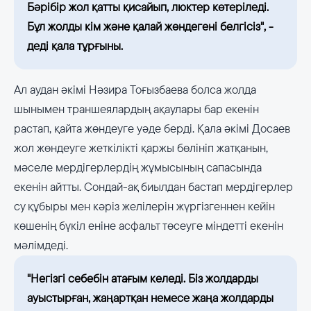
Бәрібір жол қатты қисайып, люктер көтеріледі.
Бұл жолды кім және қалай жөндегені белгісіз", -
деді қала тұрғыны.
Ал аудан әкімі Нәзира Тоғызбаева болса жолда
шынымен траншеялардың ақаулары бар екенін
растап, қайта жөндеуге уәде берді. Қала әкімі Досаев
жол жөндеуге жеткілікті қаржы бөлініп жатқанын,
мәселе мердігерлердің жұмысының сапасында
екенін айтты. Сондай-ақ биылдан бастап мердігерлер
су құбыры мен кәріз желілерін жүргізгеннен кейін
көшенің бүкіл еніне асфальт төсеуге міндетті екенін
мәлімдеді.
"Негізгі себебін атағым келеді. Біз жолдарды
ауыстырған, жаңартқан немесе жаңа жолдарды