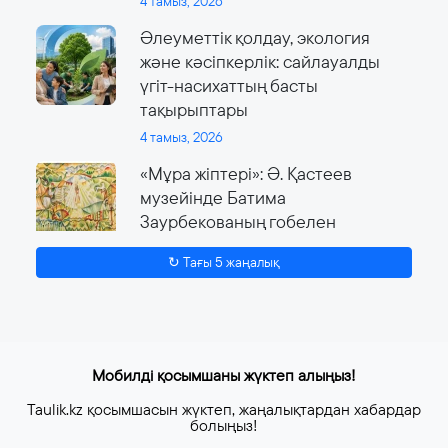
4 тамыз, 2026
Әлеуметтік қолдау, экология
және кәсіпкерлік: сайлауалды
үгіт-насихаттың басты
тақырыптары
4 тамыз, 2026
«Мұра жіптері»: Ә. Қастеев
музейінде Батима
Заурбекованың гобелен
өнеріне арналған ауқымды
↻ Тағы 5 жаңалық
көрме өтеді
4 тамыз, 2026
Мобилді қосымшаны жүктеп алыңыз!
Taulik.kz қосымшасын жүктеп, жаңалықтардан хабардар
болыңыз!