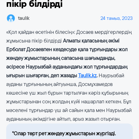
пікір білдірді
taulik
24 тамыз, 2023
«Қол қайдан өсетінін білесің»: Досаев мердігерлердің
жұмысына пікір білдірді
Алматы қаласының әкімі
Ерболат Досаевпен кездесуде қала тұрғындары жол
жөндеу жұмыстарының сапасына шағымданды,
әсіресе Наурызбай ауданындағы жол тұрғындардың
ығырын шығарған, деп жазады
Taulik.kz
.
Наурызбай
ауданы тұрғынының айтуынша, Досмұхамедов
көшесіне үш жыл бұрын тартылған кәріз құбырының
жұмыстарынан соң жолдың күйі нашарлап кеткен. Бұл
мәселені тұрғындар үш ай сайын қала мен Наурызбай
ауданының әкімдігіне айтып, арыз жазып отырған.
"Олар төрт рет жөндеу жұмыстарын жүргізді.