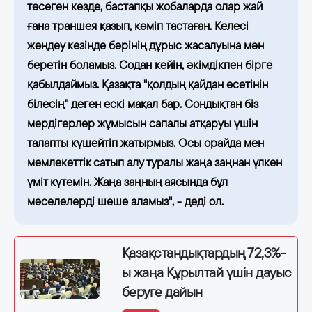
төсеген кезде, бастапқы жобаларда олар жай
ғана траншея қазып, көміп тастаған. Келесі
жөндеу кезінде бәрінің дұрыс жасалуына мән
беретін боламыз. Содан кейін, әкімдікпен бірге
қабылдаймыз. Қазақта "қолдың қайдан өсетінін
білесің" деген ескі мақал бар. Сондықтан біз
мердігерлер жұмысын сапалы атқаруы үшін
талапты күшейтіп жатырмыз. Осы орайда мен
мемлекеттік сатып алу туралы жаңа заңнан үлкен
үміт күтемін. Жаңа заңның аясында бұл
мәселелерді шеше аламыз", - деді ол.
Қазақстандықтардың 72,3%-
ы жаңа Құрылтай үшін дауыс
беруге дайын