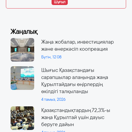
Шұғыл
Жаңалық
Жаңа жобалар, инвестициялар
және өнеркәсіп коопреация
Бүгін, 12:08
Шығыс Қазақстандағы
сарапшылар алаңында жаңа
Құрылтайдағы өңірлердің
өкілдігі талқыланды
4 тамыз, 2026
Қазақстандықтардың 72,3%-ы
жаңа Құрылтай үшін дауыс
беруге дайын