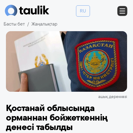
RU
Басты бет
Жаңалықтар
ашық дереккөзі
Қостанай облысында
орманнан бойжеткеннің
денесі табылды