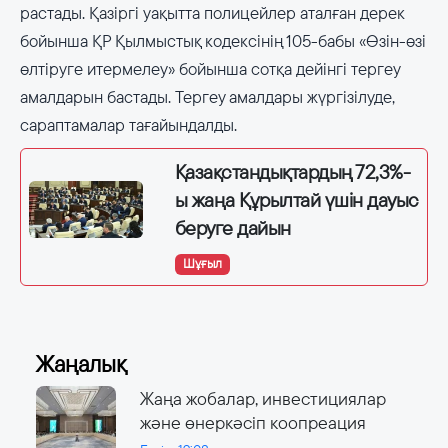
растады. Қазіргі уақытта полицейлер аталған дерек
бойынша ҚР Қылмыстық кодексінің 105-бабы «Өзін-өзі
өлтіруге итермелеу» бойынша сотқа дейінгі тергеу
амалдарын бастады. Тергеу амалдары жүргізілуде,
сараптамалар тағайындалды.
Қазақстандықтардың 72,3%-
ы жаңа Құрылтай үшін дауыс
беруге дайын
Шұғыл
Жаңалық
Жаңа жобалар, инвестициялар
және өнеркәсіп коопреация