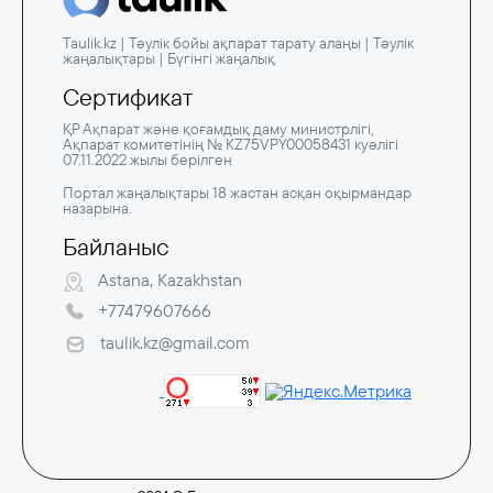
Taulik.kz | Тәулік бойы ақпарат тарату алаңы | Тәулік
жаңалықтары | Бүгінгі жаңалық
Сертификат
ҚР Ақпарат және қоғамдық даму министрлігі,
Ақпарат комитетінің № KZ75VPY00058431 куәлігі
07.11.2022 жылы берілген
Портал жаңалықтары 18 жастан асқан оқырмандар
назарына.
Байланыс
Astana, Kazakhstan
+77479607666
taulik.kz@gmail.com