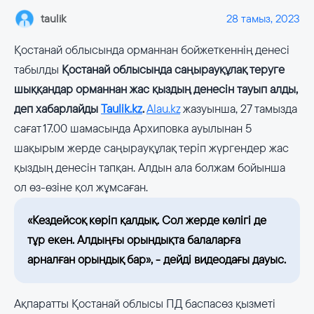
taulik
28 тамыз, 2023
Қостанай облысында орманнан бойжеткеннің денесі
табылды
Қостанай облысында саңырауқұлақ теруге
шыққандар орманнан жас қыздың денесін тауып алды,
деп хабарлайды
Taulik.kz
.
Alau.kz
жазуынша, 27 тамызда
сағат 17.00 шамасында Архиповка ауылынан 5
шақырым жерде саңырауқұлақ теріп жүргендер жас
қыздың денесін тапқан. Алдын ала болжам бойынша
ол өз-өзіне қол жұмсаған.
«Кездейсоқ көріп қалдық. Сол жерде көлігі де
тұр екен. Алдыңғы орындықта балаларға
арналған орындық бар», - дейді видеодағы дауыс.
Ақпаратты Қостанай облысы ПД баспасөз қызметі