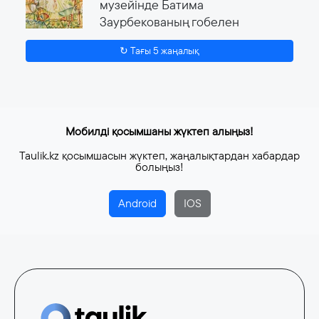
музейінде Батима
Заурбекованың гобелен
өнеріне арналған ауқымды
↻ Тағы 5 жаңалық
көрме өтеді
4 тамыз, 2026
Мобилді қосымшаны жүктеп алыңыз!
Taulik.kz қосымшасын жүктеп, жаңалықтардан хабардар
болыңыз!
Android
IOS