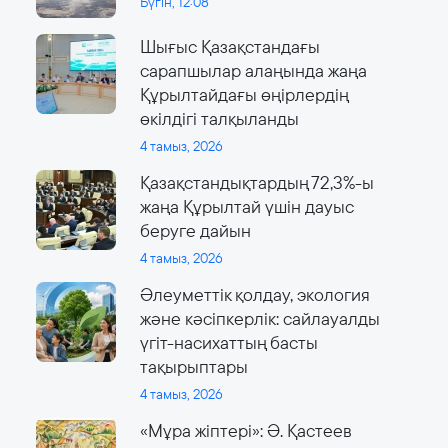
Бүгін, 12:08
Шығыс Қазақстандағы
сарапшылар алаңында жаңа
Құрылтайдағы өңірлердің
өкілдігі талқыланды
4 тамыз, 2026
Қазақстандықтардың 72,3%-ы
жаңа Құрылтай үшін дауыс
беруге дайын
4 тамыз, 2026
Әлеуметтік қолдау, экология
және кәсіпкерлік: сайлауалды
үгіт-насихаттың басты
тақырыптары
4 тамыз, 2026
«Мұра жіптері»: Ә. Қастеев