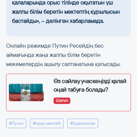
қалаларында орыс тілінде оқытатын үш
жалпы білім беретін мектептің құрылысын
бастайды», – делінген хабарламада.
Онлайн режимде Путин Ресейдің бес
аймағында жаңа жалпы білім беретін
мекемелердің ашылу салтанатына қатысады.
Өз сайлау учаскеңізді қалай
оңай табуға болады?
Шұғыл
#Путин
#орыс мектебі
#Қырғызстан