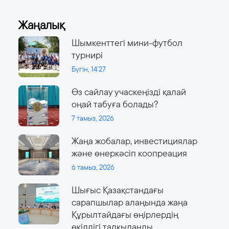
Жаңалық
Шымкенттегі мини-футбол
турнирі
Бүгін, 14:27
Өз сайлау учаскеңізді қалай
оңай табуға болады?
7 тамыз, 2026
Жаңа жобалар, инвестициялар
және өнеркәсіп коопреация
6 тамыз, 2026
Шығыс Қазақстандағы
сарапшылар алаңында жаңа
Құрылтайдағы өңірлердің
өкілдігі талқыланды