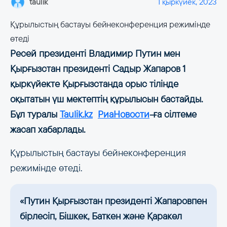
taulik
1 қыркүйек, 2023
Құрылыстың бастауы бейнеконференция режимінде
өтеді
Ресей президенті Владимир Путин мен
Қырғызстан президенті Садыр Жапаров 1
қыркүйекте Қырғызстанда орыс тілінде
оқытатын үш мектептің құрылысын бастайды.
Бұл туралы
Taulik.kz
РиаНовости
-ға сілтеме
жасап хабарлады.
Құрылыстың бастауы бейнеконференция
режимінде өтеді.
«Путин Қырғызстан президенті Жапаровпен
бірлесіп, Бішкек, Баткен және Қаракөл