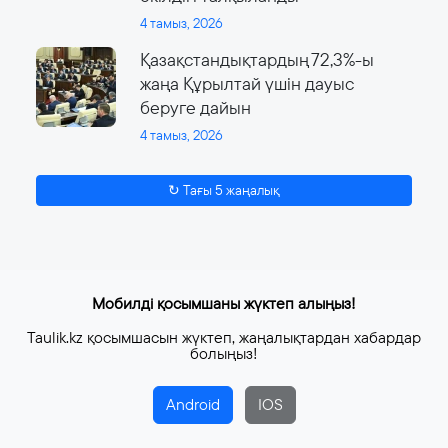
4 тамыз, 2026
Қазақстандықтардың 72,3%-ы
жаңа Құрылтай үшін дауыс
беруге дайын
4 тамыз, 2026
↻ Тағы 5 жаңалық
Мобилді қосымшаны жүктеп алыңыз!
Taulik.kz қосымшасын жүктеп, жаңалықтардан хабардар
болыңыз!
Android
IOS