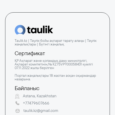
Taulik.kz | Тәулік бойы ақпарат тарату алаңы | Тәулік
жаңалықтары | Бүгінгі жаңалық
Сертификат
ҚР Ақпарат және қоғамдық даму министрлігі,
Ақпарат комитетінің № KZ75VPY00058431 куәлігі
07.11.2022 жылы берілген
Портал жаңалықтары 18 жастан асқан оқырмандар
назарына.
Байланыс
Astana, Kazakhstan
+77479607666
taulik.kz@gmail.com