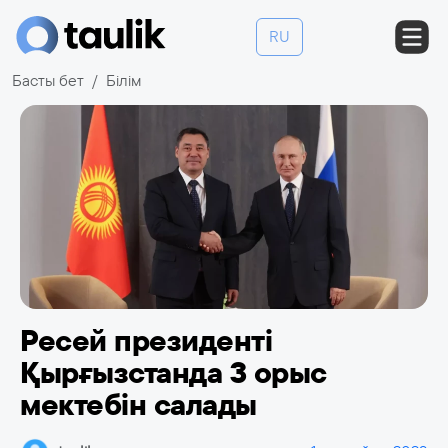
RU
Басты бет
Білім
Ресей президенті
Қырғызстанда 3 орыс
мектебін салады