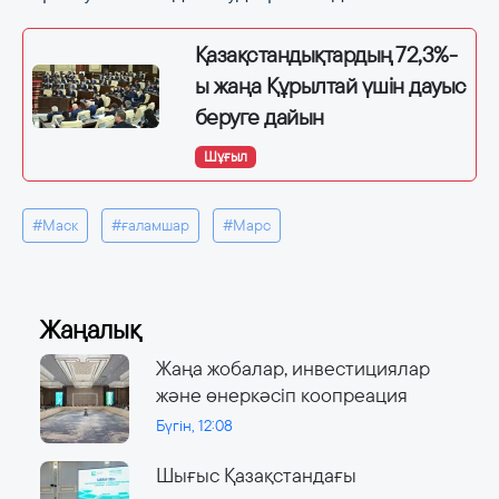
Қазақстандықтардың 72,3%-
ы жаңа Құрылтай үшін дауыс
беруге дайын
Шұғыл
#Маск
#ғаламшар
#Марс
Жаңалық
Жаңа жобалар, инвестициялар
және өнеркәсіп коопреация
Бүгін, 12:08
Шығыс Қазақстандағы