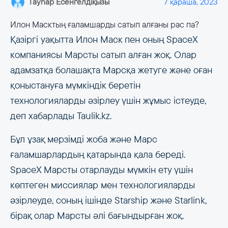
Гауһар Есенгелдіқызы
7 қараша, 2023
Илон Масктың ғаламшарды сатып алғаны рас па?
Қазіргі уақытта Илон Маск пен оның SpaceX
компаниясы Марсты сатып алған жоқ. Олар
адамзатқа болашақта Марсқа жетуге және оған
қоныстануға мүмкіндік беретін
технологияларды әзірлеу үшін жұмыс істеуде,
деп хабарлады Taulik.kz.
Бұл ұзақ мерзімді жоба және Марс
ғаламшарлардың қатарында қала береді.
SpaceX Марсты отарлауды мүмкін ету үшін
көптеген миссиялар мен технологияларды
әзірлеуде, соның ішінде Starship және Starlink,
бірақ олар Марсты әлі бағындырған жоқ.