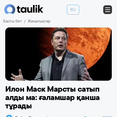
RU
Басты бет
Жаңалықтар
Илон Маск Марсты сатып
алды ма: ғаламшар қанша
тұрады