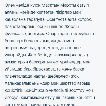
Әлемжеліде Илон Масктың Марсты сатып
алғаны жөнінде көптеген пікірлер мен
хабарлама таралуда. Осы тұста айта кетсек,
планеталардың, соның ішінде Жердің
физикалық иесі жоқ. Олар ғарыштық жүйенің
бөліктері бола отырып, заңдар мен
астрономиялық процестердің әсеріне
ұшырайды. Жер бетінде ғаламшарлардың
аумақтарын басқаратын әртүрлі елдер мен
ұйымдар бар, бірақ ғарышта және басқа
планеталарда нақты «шеберлер» жоқ.
Халықаралық ұйымдар мен шарттар ғарыш
кеңістігін бейбіт және үйлесімді зерттеу мен
игеруді қамтамасыз ету үшін ғарыш кеңістігін
зерттеу мен пайдалануды реттейді.