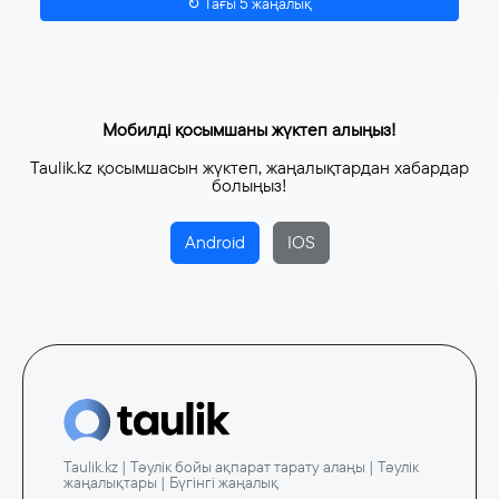
↻ Тағы 5 жаңалық
көрме өтеді
4 тамыз, 2026
Мобилді қосымшаны жүктеп алыңыз!
Taulik.kz қосымшасын жүктеп, жаңалықтардан хабардар
болыңыз!
Android
IOS
Taulik.kz | Тәулік бойы ақпарат тарату алаңы | Тәулік
жаңалықтары | Бүгінгі жаңалық