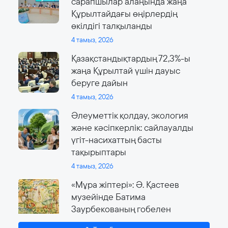
сарапшылар алаңында жаңа
Құрылтайдағы өңірлердің
өкілдігі талқыланды
4 тамыз, 2026
Қазақстандықтардың 72,3%-ы
жаңа Құрылтай үшін дауыс
беруге дайын
4 тамыз, 2026
Әлеуметтік қолдау, экология
және кәсіпкерлік: сайлауалды
үгіт-насихаттың басты
тақырыптары
4 тамыз, 2026
«Мұра жіптері»: Ә. Қастеев
музейінде Батима
Заурбекованың гобелен
өнеріне арналған ауқымды