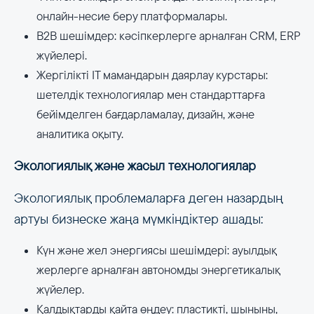
онлайн-несие беру платформалары.
B2B шешімдер: кәсіпкерлерге арналған CRM, ERP
жүйелері.
Жергілікті IT мамандарын даярлау курстары:
шетелдік технологиялар мен стандарттарға
бейімделген бағдарламалау, дизайн, және
аналитика оқыту.
Экологиялық және жасыл технологиялар
Экологиялық проблемаларға деген назардың
артуы бизнеске жаңа мүмкіндіктер ашады:
Күн және жел энергиясы шешімдері: ауылдық
жерлерге арналған автономды энергетикалық
жүйелер.
Қалдықтарды қайта өңдеу: пластикті, шыныны,