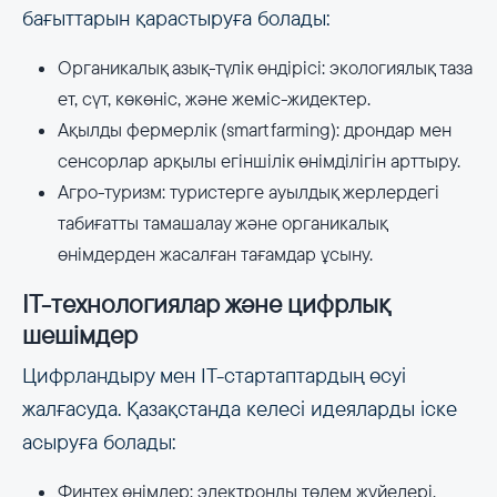
бағыттарын қарастыруға болады:
Органикалық азық-түлік өндірісі: экологиялық таза
ет, сүт, көкөніс, және жеміс-жидектер.
Ақылды фермерлік (smart farming): дрондар мен
сенсорлар арқылы егіншілік өнімділігін арттыру.
Агро-туризм: туристерге ауылдық жерлердегі
табиғатты тамашалау және органикалық
өнімдерден жасалған тағамдар ұсыну.
IT-технологиялар және цифрлық
шешімдер
Цифрландыру мен IT-стартаптардың өсуі
жалғасуда. Қазақстанда келесі идеяларды іске
асыруға болады:
Финтех өнімдер: электронды төлем жүйелері,