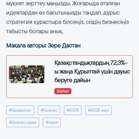
мұқият зерттеу маңызды. Жоғарыда аталған
идеялардан өз бағытыңызды таңдап, дұрыс
стратегия құрастыра білсеңіз, сіздің бизнесіңіз
табысты болары анық.
Мақала авторы: Зере Дастан
Қазақстандықтардың 72,3%-
ы жаңа Құрылтай үшін дауыс
беруге дайын
Шұғыл
#Қазақстан
#бизнес
#2025
#2025 жыл
#бизнес идея
#идея