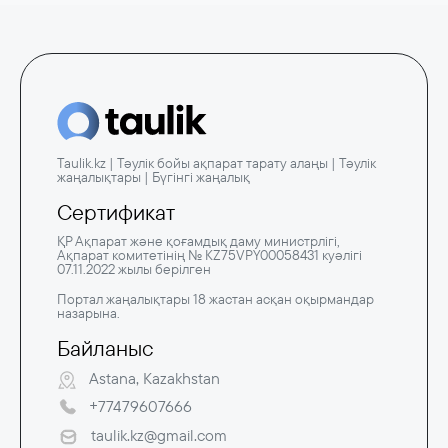
Taulik.kz | Тәулік бойы ақпарат тарату алаңы | Тәулік
жаңалықтары | Бүгінгі жаңалық
Сертификат
ҚР Ақпарат және қоғамдық даму министрлігі,
Ақпарат комитетінің № KZ75VPY00058431 куәлігі
07.11.2022 жылы берілген
Портал жаңалықтары 18 жастан асқан оқырмандар
назарына.
Байланыс
Astana, Kazakhstan
+77479607666
taulik.kz@gmail.com