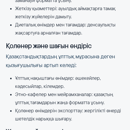
заманауи форматта ұсыну.
Жеткізу қызметтері: ауылдық аймақтарға тамақ
жеткізу жүйелерін дамыту.
Диеталық өнімдер мен тағамдар: денсаулықты
жақсартуға арналған тағамдар.
Қолөнер және шағын өндіріс
Қазақстандықтардың ұлттық мұрасына деген
қызығушылығы артып келеді:
Ұлттық нақыштағы өнімдер: әшекейлер,
кәдесыйлар, кілемдер.
Этно-кафелер мен мейрамханалар: қазақтың
ұлттық тағамдарын жаңа форматта ұсыну.
Қолөнер өнімдерін экспорттау: жергілікті өнерді
шетелдік нарыққа шығару.