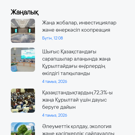
Жаңалық
Жаңа жобалар, инвестициялар
және өнеркәсіп коопреация
Бүгін, 12:08
Шығыс Қазақстандағы
сарапшылар алаңында жаңа
Құрылтайдағы өңірлердің
өкілдігі талқыланды
4 тамыз, 2026
Қазақстандықтардың 72,3%-ы
жаңа Құрылтай үшін дауыс
беруге дайын
4 тамыз, 2026
Әлеуметтік қолдау, экология
және кәсіпкерлік: сайлауалды