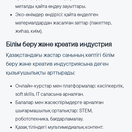
металды қайта өңдеу зауыттары.
Эко-өнімдер өндірісі: қайта өңделген
материалдардан жасалған заттар (пакеттер,
жиһаз, киім).
Білім беру және креатив индустрия
Қазақстандағы жастар санының көптігі білім
беру және креатив индустриясына деген
қызығушылықты арттырады:
Онлайн-курстар мен платформалар: кәсіпкерлік,
soft skills, IT саласына арналған.
Балалар мен жасөспірімдерге арналған
шығармашылық орталықтар: STEM,
робототехника, бағдарламалау.
Қазақ тіліндегі мультимедиалық контент: