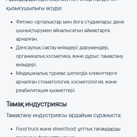
қызығушылығы өсуде:
Фитнес-орталықтар мен йога студиялары: дене
шынықтырумен айналысатын аймақтарға
арналған.
Денсаулық сақтау өнімдері: дәрумендер,
органикалық косметика, және дұрыс тамақтану
өнімдері.
Медициналық туризм: шетелдік клиенттерге
арналған стоматология, косметология, және
реабилитация қызметтері.
Тамақ индустриясы
Тамақтану индустриясы әрдайым сұраныста:
Food truck және street food: ұлттық тағамдарды