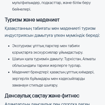
мультфильмдер, подкасттар, және білім беру
бейнелері.
Туризм және мәдениет
Қазақстанның табиғаты мен мәдениеті туризм
индустриясын дамытуға үлкен мүмкіндік береді:
Экотуризм: ұлттық парктер мен табиғи
қорықтарға экскурсиялар ұйымдастыру.
Шағын қала туризмін дамыту: Түркістан, Алматы
облысындағы тарихи жерлерге турлар.
Мәдениет брендтері: қазақтың ұлттық киімдері,
зергерлік бұйымдары мен кәдесыйларды
заманауи стильде шығару.
Денсаулық сақтау және фитнес
Адамдардың денсаулық пен спортқа деген