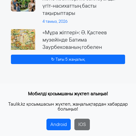
үгіт-насихаттың басты
тақырыптары
4 тамыз, 2026
«Мұра жіптері»: Ә. Қастеев
музейінде Батима
Заурбекованың гобелен
өнеріне арналған ауқымды
↻ Тағы 5 жаңалық
көрме өтеді
4 тамыз, 2026
Мобилді қосымшаны жүктеп алыңыз!
Taulik.kz қосымшасын жүктеп, жаңалықтардан хабардар
болыңыз!
Android
IOS