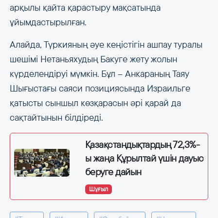
арқылы қайта қарастыру мақсатында
ұйымдастырылған.
Алайда, Түркияның әуе кеңістігін ашпау туралы
шешімі Нетаньяхудың Бакуге жету жолын
күрделендіруі мүмкін. Бұл – Анкараның Таяу
Шығыстағы саяси позициясында Израильге
қатысты сыншыл көзқарасын әрі қарай да
сақтайтынын білдіреді.
Қазақстандықтардың 72,3%-
ы жаңа Құрылтай үшін дауыс
беруге дайын
Шұғыл