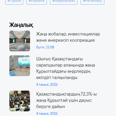
#Түркия
#Израиль
#Әзербайжан
#Нетаньяху
Жаңалық
Жаңа жобалар, инвестициялар
және өнеркәсіп коопреация
Бүгін, 12:08
Шығыс Қазақстандағы
сарапшылар алаңында жаңа
Құрылтайдағы өңірлердің
өкілдігі талқыланды
4 тамыз, 2026
Қазақстандықтардың 72,3%-ы
жаңа Құрылтай үшін дауыс
беруге дайын
4 тамыз, 2026