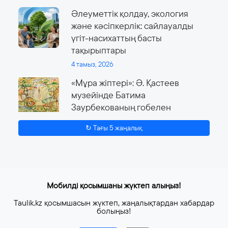
Әлеуметтік қолдау, экология
және кәсіпкерлік: сайлауалды
үгіт-насихаттың басты
тақырыптары
4 тамыз, 2026
«Мұра жіптері»: Ә. Қастеев
музейінде Батима
Заурбекованың гобелен
өнеріне арналған ауқымды
↻ Тағы 5 жаңалық
көрме өтеді
4 тамыз, 2026
Мобилді қосымшаны жүктеп алыңыз!
Taulik.kz қосымшасын жүктеп, жаңалықтардан хабардар
болыңыз!