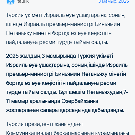
taulik
3 мамыр, 2025
Түркия үкіметі Израиль әуе ұшақтарына, соның
ішінде Израиль премьер-министрі Биньямин
Нетаньяху мінетін бортқа өз әуе кеңістігін
пайдалануға ресми түрде тыйым салды.
2025 жылдың 3 мамырында Түркия үкіметі
Израиль әуе ұшақтарына, соның ішінде Израиль
премьер-министрі Биньямин Нетаньяху мінетін
бортқа өз әуе кеңістігін пайдалануға ресми
түрде тыйым салды. Бұл шешім Нетаньяхудың 7-
11 мамыр аралығында Әзербайжанға
жоспарлаған сапары қарсаңында қабылданды.
Түркия президенті жанындағы
Коммуникациялар басқармасының құрамындағы