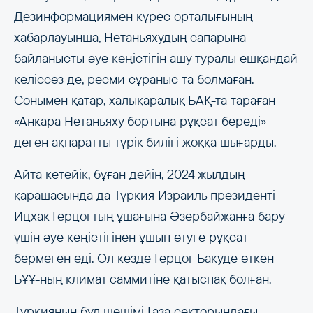
Дезинформациямен күрес орталығының
хабарлауынша, Нетаньяхудың сапарына
байланысты әуе кеңістігін ашу туралы ешқандай
келіссөз де, ресми сұраныс та болмаған.
Сонымен қатар, халықаралық БАҚ-та тараған
«Анкара Нетаньяху бортына рұқсат береді»
деген ақпаратты түрік билігі жоққа шығарды.
Айта кетейік, бұған дейін, 2024 жылдың
қарашасында да Түркия Израиль президенті
Ицхак Герцогтың ұшағына Әзербайжанға бару
үшін әуе кеңістігінен ұшып өтуге рұқсат
бермеген еді. Ол кезде Герцог Бакуде өткен
БҰҰ-ның климат саммитіне қатыспақ болған.
Түркияның бұл шешімі Газа секторындағы