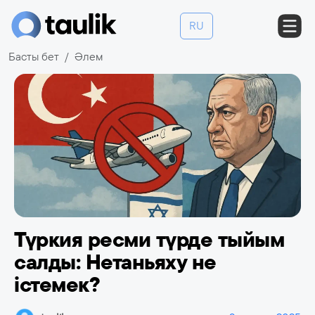
RU
Басты бет
Әлем
Түркия ресми түрде тыйым
салды: Нетаньяху не
істемек?