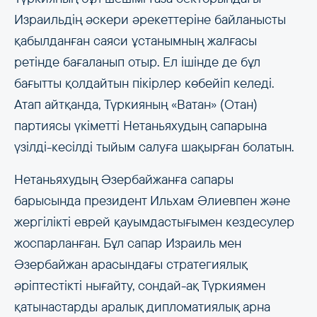
Израильдің әскери әрекеттеріне байланысты
қабылданған саяси ұстанымның жалғасы
ретінде бағаланып отыр. Ел ішінде де бұл
бағытты қолдайтын пікірлер көбейіп келеді.
Атап айтқанда, Түркияның «Ватан» (Отан)
партиясы үкіметті Нетаньяхудың сапарына
үзілді-кесілді тыйым салуға шақырған болатын.
Нетаньяхудың Әзербайжанға сапары
барысында президент Ильхам Әлиевпен және
жергілікті еврей қауымдастығымен кездесулер
жоспарланған. Бұл сапар Израиль мен
Әзербайжан арасындағы стратегиялық
әріптестікті нығайту, сондай-ақ Түркиямен
қатынастарды аралық дипломатиялық арна