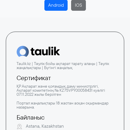
Android
IOS
Taulik.kz | Тәулік бойы ақпарат тарату алаңы | Тәулік
жаңалықтары | Бүгінгі жаңалық
Сертификат
ҚР Ақпарат және қоғамдық даму министрлігі,
Ақпарат комитетінің № KZ75VPY00058431 куәлігі
07.11.2022 жылы берілген
Портал жаңалықтары 18 жастан асқан оқырмандар
назарына.
Байланыс
Astana, Kazakhstan