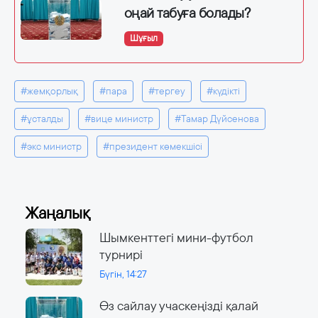
оңай табуға болады?
Шұғыл
#жемқорлық
#пара
#тергеу
#күдікті
#ұсталды
#вице министр
#Тамар Дүйсенова
#экс министр
#президент көмекшісі
Жаңалық
Шымкенттегі мини-футбол
турнирі
Бүгін, 14:27
Өз сайлау учаскеңізді қалай