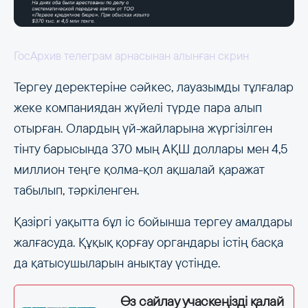
ГосАрхив телеграм арнасынан алынған скрин
Тергеу деректеріне сәйкес, лауазымды тұлғалар
жеке компаниядан жүйелі түрде пара алып
отырған. Олардың үй-жайларына жүргізілген
тінту барысында 370 мың АҚШ доллары мен 4,5
миллион теңге қолма-қол ақшалай қаражат
табылып, тәркіленген.
Қазіргі уақытта бұл іс бойынша тергеу амалдары
жалғасуда. Құқық қорғау органдары істің басқа
да қатысушыларын анықтау үстінде.
Өз сайлау учаскеңізді қалай