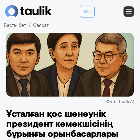
RU
Басты бет
Саясат
Фото: Taulik AI
Ұсталған қос шенеунік
президент көмекшісінің
бұрынғы орынбасарлары