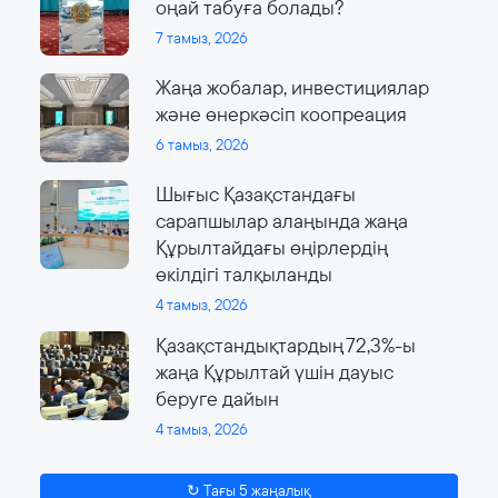
оңай табуға болады?
7 тамыз, 2026
Жаңа жобалар, инвестициялар
және өнеркәсіп коопреация
6 тамыз, 2026
Шығыс Қазақстандағы
сарапшылар алаңында жаңа
Құрылтайдағы өңірлердің
өкілдігі талқыланды
4 тамыз, 2026
Қазақстандықтардың 72,3%-ы
жаңа Құрылтай үшін дауыс
беруге дайын
4 тамыз, 2026
↻ Тағы 5 жаңалық