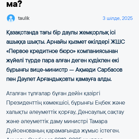
ма?
taulik
3 шілде, 2025
Қазақстанда тағы бір даулы жемқорлық ісі
ашыққа шықты. Арнайы қызмет өкілдері ЖШС
«Первое кредитное бюро» компаниясынан
жүйелі түрде пара алған деген күдікпен екі
бұрынғы вице-министр — Ақмәди Сарбасов
пен Дәулет Арғандықовты қамауға алды.
Аталған тұлғалар бұған дейін қазіргі
Президенттің көмекшісі, бұрынғы Еңбек және
халықты әлеуметтік қорғау, Денсаулық сақтау
және әлеуметтік даму министрі Тамара
Дүйсенованың қарамағында жұмыс істеген.