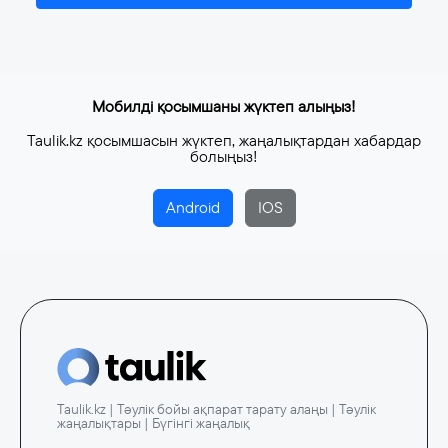
Мобилді қосымшаны жүктеп алыңыз!
Taulik.kz қосымшасын жүктеп, жаңалықтардан хабардар
болыңыз!
Android
IOS
Taulik.kz | Тәулік бойы ақпарат тарату алаңы | Тәулік
жаңалықтары | Бүгінгі жаңалық