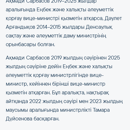
Ақмәди Сарбасов 2019–2025 жылдар
аралығында Еңбек және халықты әлеуметтік
қорғау вице-министрі қызметін атқарса, Дәулет
Арғандықов 2014–2015 жылдары Денсаулық
сақтау және әлеуметтік даму министрінің
орынбасары болған.
Ақмәди Сарбасов 2019 жылдың сәуірінен 2025
жылдың сәуіріне дейін Еңбек және халықты
әлеуметтік қорғау министрлігінде вице-
министр, кейіннен бірінші вице-министр
қызметін атқарған. Бұл аралықта, нақтырақ
айтқанда 2022 жылдың сәуірі мен 2023 жылдың
маусымы аралығында министрлікті Тамара
Дүйсенова басқарған.