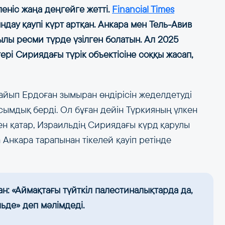
еніс жаңа деңгейге жетті.
Financial Times
ндау қаупі күрт артқан. Анкара мен Тель-Авив
лы ресми түрде үзілген болатын. Ал 2025
рі Сириядағы түрік объектісіне соққы жасап,
айып Ердоған зымыран өндірісін жеделдетуді
сымдық берді. Ол бұған дейін Түркияның үлкен
ен қатар, Израильдің Сириядағы күрд қарулы
Анкара тарапынан тікелей қауіп ретінде
н: «Аймақтағы түйткіл палестиналықтарда да,
ьде» деп мәлімдеді.