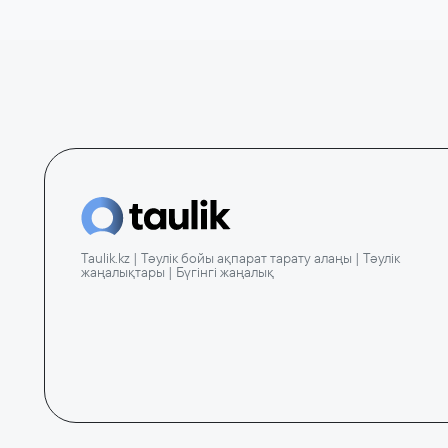
Taulik.kz | Тәулік бойы ақпарат тарату алаңы | Тәулік
жаңалықтары | Бүгінгі жаңалық