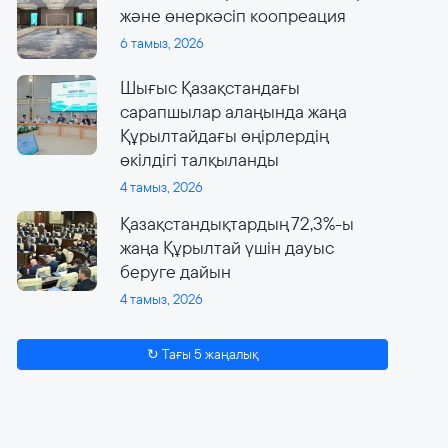
және өнеркәсіп коопреация
6 тамыз, 2026
Шығыс Қазақстандағы
сарапшылар алаңында жаңа
Құрылтайдағы өңірлердің
өкілдігі талқыланды
4 тамыз, 2026
Қазақстандықтардың 72,3%-ы
жаңа Құрылтай үшін дауыс
беруге дайын
4 тамыз, 2026
↻ Тағы 5 жаңалық