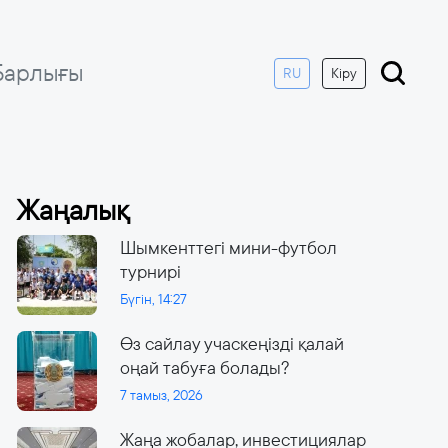
Барлығы
RU
Кіру
Жаңалық
Шымкенттегі мини-футбол
турнирі
Бүгін, 14:27
Өз сайлау учаскеңізді қалай
оңай табуға болады?
7 тамыз, 2026
Жаңа жобалар, инвестициялар