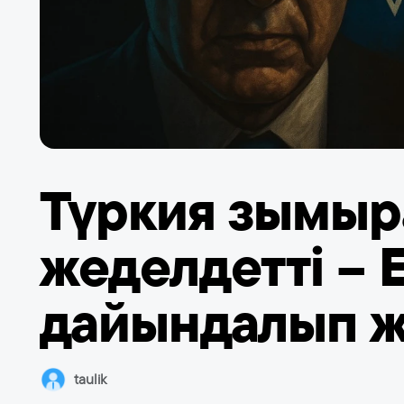
Түркия зымыра
жеделдетті – 
дайындалып 
taulik