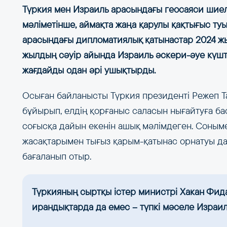
Түркия мен Израиль арасындағы геосаяси шиел
мәліметінше, аймақта жаңа қарулы қақтығыс туы
арасындағы дипломатиялық қатынастар 2024 жы
жылдың сәуір айында Израиль әскери-әуе күште
жағдайды одан әрі ушықтырды.
Осыған байланысты Түркия президенті Режеп Т
бұйырып, елдің қорғаныс саласын нығайтуға ба
соғысқа дайын екенін ашық мәлімдеген. Соным
жасақтарымен тығыз қарым-қатынас орнатуы да 
бағаланып отыр.
Түркияның сыртқы істер министрі Хакан Фида
ирандықтарда да емес – түпкі мәселе Израил