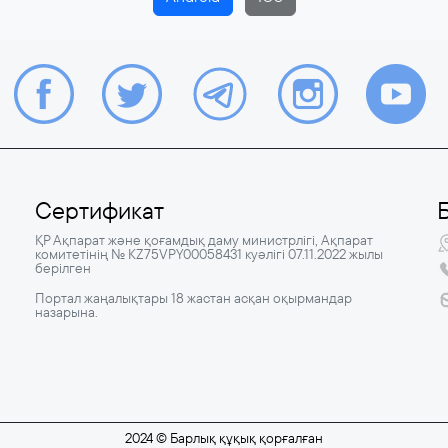
Сертификат
ҚР Ақпарат және қоғамдық даму министрлігі, Ақпарат
комитетінің № KZ75VPY00058431 куәлігі 07.11.2022 жылы
берілген
Портал жаңалықтары 18 жастан асқан оқырмандар
назарына.
2024 © Барлық құқық қорғалған