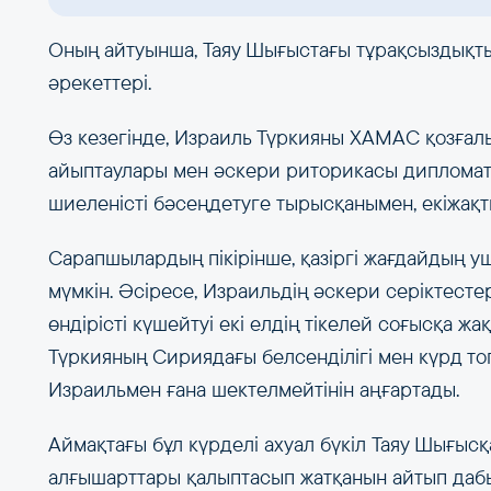
Оның айтуынша, Таяу Шығыстағы тұрақсыздықты
әрекеттері.
Өз кезегінде, Израиль Түркияны ХАМАС қозғал
айыптаулары мен әскери риторикасы дипломат
шиеленісті бәсеңдетуге тырысқанымен, екіжақты
Сарапшылардың пікірінше, қазіргі жағдайдың у
мүмкін. Әсіресе, Израильдің әскери серіктест
өндірісті күшейтуі екі елдің тікелей соғысқа ж
Түркияның Сириядағы белсенділігі мен күрд то
Израильмен ғана шектелмейтінін аңғартады.
Аймақтағы бұл күрделі ахуал бүкіл Таяу Шығыс
алғышарттары қалыптасып жатқанын айтып дабы