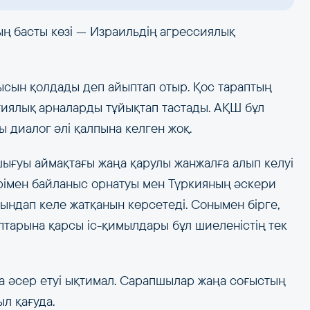
ң басты көзі — Израильдің агрессиялық
ысын қолдады деп айыптап отыр. Қос тараптың
иялық арналарды тұйықтап тастады. АҚШ бұл
 диалог әлі қалпына келген жоқ.
шығуы аймақтағы жаңа қарулы жанжалға алып келуі
ерімен байланыс орнатуы мен Түркияның әскери
ақындап келе жатқанын көрсетеді. Сонымен бірге,
птарына қарсы іс-қимылдары бұл шиеленістің тек
қа әсер етуі ықтимал. Сарапшылар жаңа соғыстың
л қағуда.