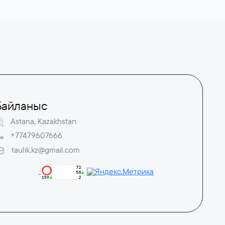
Байланыс
Astana, Kazakhstan
+77479607666
taulik.kz@gmail.com