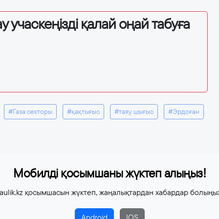
у учаскеңізді қалай оңай табуға
#Газа секторы
#қақтығыс
#таяу шығыс
#Эрдоған
Мобилді қосымшаны жүктеп алыңыз!
aulik.kz қосымшасын жүктеп, жаңалықтардан хабардар болыңы
Android
IOS