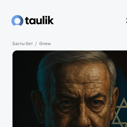
Басты бет
Әлем