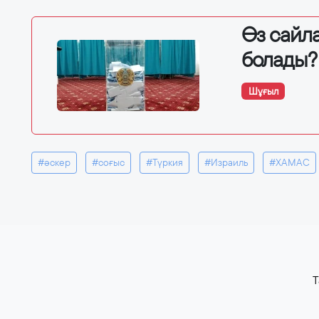
Өз сайла
болады?
Шұғыл
#әскер
#соғыс
#Түркия
#Израиль
#ХАМАС
T