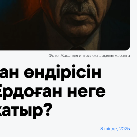
Фото: Жасанды интеллект арқылы жасалға
н өндірісін
Ердоған неге
жатыр?
8 шілде, 2025