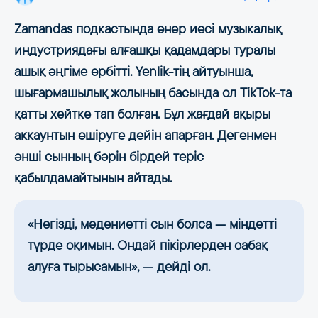
Zamandas подкастында өнер иесі музыкалық
индустриядағы алғашқы қадамдары туралы
ашық әңгіме өрбітті. Yenlik-тің айтуынша,
шығармашылық жолының басында ол TikTok-та
қатты хейтке тап болған. Бұл жағдай ақыры
аккаунтын өшіруге дейін апарған. Дегенмен
әнші сынның бәрін бірдей теріс
қабылдамайтынын айтады.
«Негізді, мәдениетті сын болса — міндетті
түрде оқимын. Ондай пікірлерден сабақ
алуға тырысамын», — дейді ол.