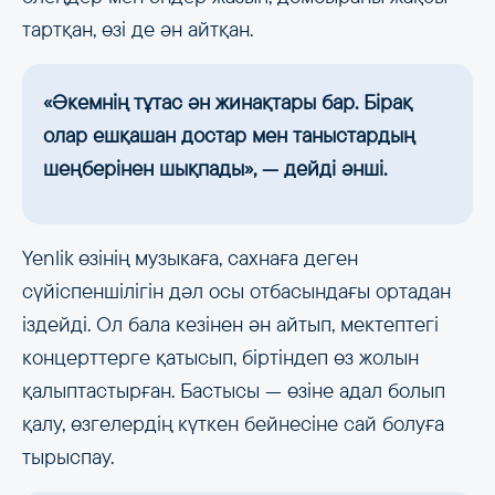
тартқан, өзі де ән айтқан.
«Әкемнің тұтас ән жинақтары бар. Бірақ
олар ешқашан достар мен таныстардың
шеңберінен шықпады», — дейді әнші.
Yenlik өзінің музыкаға, сахнаға деген
сүйіспеншілігін дәл осы отбасындағы ортадан
іздейді. Ол бала кезінен ән айтып, мектептегі
концерттерге қатысып, біртіндеп өз жолын
қалыптастырған. Бастысы — өзіне адал болып
қалу, өзгелердің күткен бейнесіне сай болуға
тырыспау.