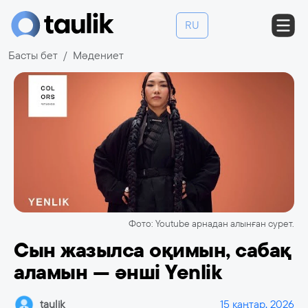
RU
Басты бет
Мәдениет
Фото: Youtube арнадан алынған сурет.
Сын жазылса оқимын, сабақ
аламын — әнші Yenlik
taulik
15 қаңтар, 2026