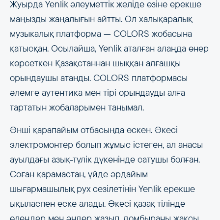
Жуырда Yenlik әлеуметтік желіде өзіне ерекше
маңызды жаңалығын айтты. Ол халықаралық
музыкалық платформа — COLORS жобасына
қатысқан. Осылайша, Yenlik аталған алаңда өнер
көрсеткен Қазақстаннан шыққан алғашқы
орындаушы атанды. COLORS платформасы
әлемге аутентика мен тірі орындауды алға
тартатын жобаларымен танымал.
Әнші қарапайым отбасында өскен. Әкесі
электромонтер болып жұмыс істеген, ал анасы
ауылдағы азық-түлік дүкенінде сатушы болған.
Соған қарамастан, үйде әрдайым
шығармашылық рух сезілетінін Yenlik ерекше
ықыласпен еске алады. Әкесі қазақ тілінде
өлеңдер мен әндер жазып, домбыраны жақсы