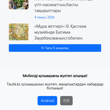
үгіт-насихаттың басты
тақырыптары
4 тамыз, 2026
«Мұра жіптері»: Ә. Қастеев
музейінде Батима
Заурбекованың гобелен
өнеріне арналған ауқымды
↻ Тағы 5 жаңалық
көрме өтеді
4 тамыз, 2026
Мобилді қосымшаны жүктеп алыңыз!
Taulik.kz қосымшасын жүктеп, жаңалықтардан хабардар
болыңыз!
Android
IOS