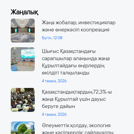
Жаңалық
Жаңа жобалар, инвестициялар
және өнеркәсіп коопреация
Бүгін, 12:08
Шығыс Қазақстандағы
сарапшылар алаңында жаңа
Құрылтайдағы өңірлердің
өкілдігі талқыланды
4 тамыз, 2026
Қазақстандықтардың 72,3%-ы
жаңа Құрылтай үшін дауыс
беруге дайын
4 тамыз, 2026
Әлеуметтік қолдау, экология
және кәсіпкерлік: сайлауалды