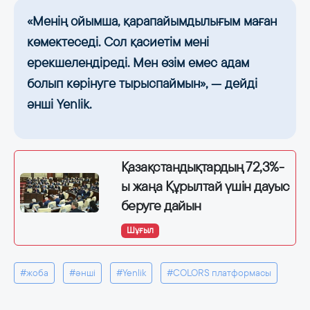
«Менің ойымша, қарапайымдылығым маған
көмектеседі. Сол қасиетім мені
ерекшелендіреді. Мен өзім емес адам
болып көрінуге тырыспаймын», — дейді
әнші Yenlik.
Қазақстандықтардың 72,3%-
ы жаңа Құрылтай үшін дауыс
беруге дайын
Шұғыл
#жоба
#әнші
#Yenlik
#COLORS платформасы