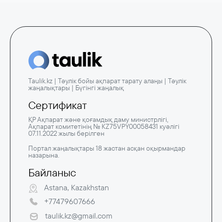
Taulik.kz | Тәулік бойы ақпарат тарату алаңы | Тәулік
жаңалықтары | Бүгінгі жаңалық
Сертификат
ҚР Ақпарат және қоғамдық даму министрлігі,
Ақпарат комитетінің № KZ75VPY00058431 куәлігі
07.11.2022 жылы берілген
Портал жаңалықтары 18 жастан асқан оқырмандар
назарына.
Байланыс
Astana, Kazakhstan
+77479607666
taulik.kz@gmail.com