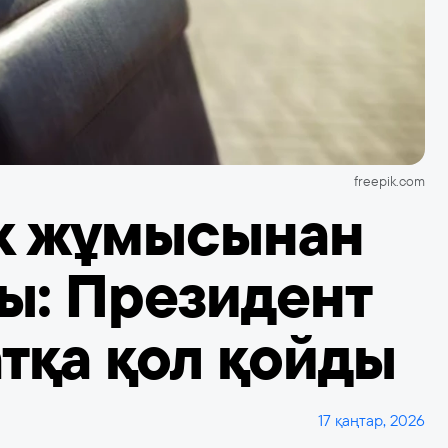
freepik.com
к жұмысынан
ы: Президент
тқа қол қойды
17 қаңтар, 2026