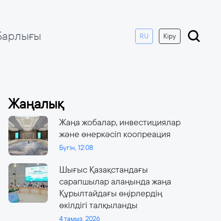
Барлығы
RU
Кіру
Жаңалық
Жаңа жобалар, инвестициялар
және өнеркәсіп коопреация
Бүгін, 12:08
Шығыс Қазақстандағы
сарапшылар алаңында жаңа
Құрылтайдағы өңірлердің
өкілдігі талқыланды
4 тамыз, 2026