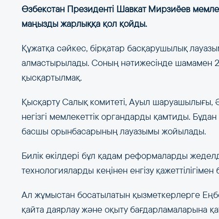
Өзбекстан Президенті Шавкат Мирзиёев мемлек
маңызды жарлыққа қол қойды.
Құжатқа сәйкес, бірқатар басқарушылық лауаз
алмастырылады. Соның нәтижесінде шамамен 20
қысқартылмақ.
Қысқарту Салық комитеті, Ауыл шаруашылығы, Ә
негізгі мемлекеттік органдарды қамтиды. Бұдан
басшы орынбасарының лауазымы жойылады.
Билік өкілдері бұл қадам реформаларды жеделд
технологияларды кеңінен енгізу қажеттілігімен б
Ал жұмыстан босатылатын қызметкерлерге Еңбе
қайта даярлау және оқыту бағдарламаларына қат