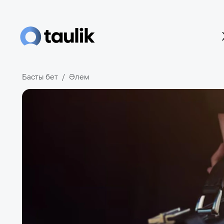
Басты бет
Әлем