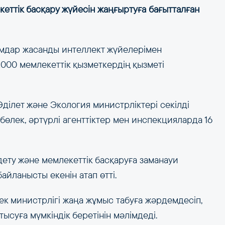
еттік басқару жүйесін жаңғыртуға бағытталған
ымдар жасанды интеллект жүйелерімен
00 мемлекеттік қызметкердің қызметі
ділет және Экология министрліктері секілді
 бөлек, әртүрлі агенттіктер мен инспекцияларда 16
ету және мемлекеттік басқаруға заманауи
айланысты екенін атап өтті.
к министрлігі жаңа жұмыс табуға жәрдемдесіп,
ысуға мүмкіндік беретінін мәлімдеді.