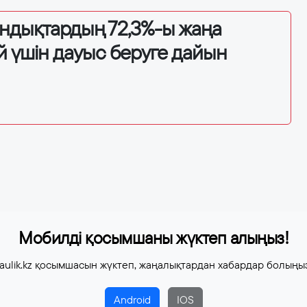
андықтардың 72,3%-ы жаңа
й үшін дауыс беруге дайын
Мобилді қосымшаны жүктеп алыңыз!
aulik.kz қосымшасын жүктеп, жаңалықтардан хабардар болыңы
Android
IOS