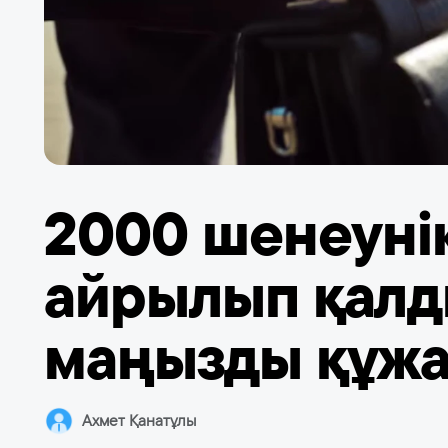
2000 шенеуні
айрылып қалд
маңызды құжа
Ахмет Қанатұлы