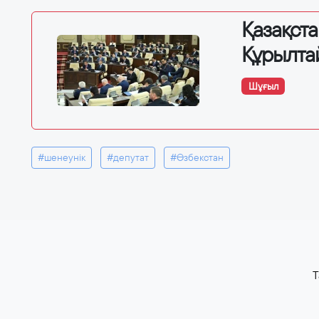
Қазақст
Құрылта
Шұғыл
#шенеунік
#депутат
#Өзбекстан
T