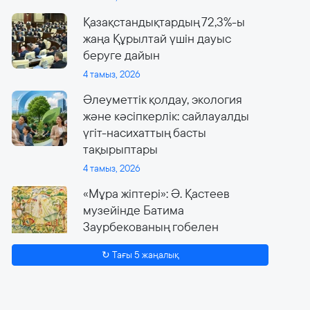
Қазақстандықтардың 72,3%-ы
жаңа Құрылтай үшін дауыс
беруге дайын
4 тамыз, 2026
Әлеуметтік қолдау, экология
және кәсіпкерлік: сайлауалды
үгіт-насихаттың басты
тақырыптары
4 тамыз, 2026
«Мұра жіптері»: Ә. Қастеев
музейінде Батима
Заурбекованың гобелен
өнеріне арналған ауқымды
↻ Тағы 5 жаңалық
көрме өтеді
4 тамыз, 2026