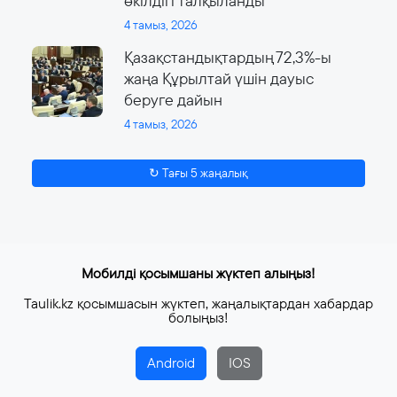
өкілдігі талқыланды
4 тамыз, 2026
Қазақстандықтардың 72,3%-ы
жаңа Құрылтай үшін дауыс
беруге дайын
4 тамыз, 2026
↻ Тағы 5 жаңалық
Мобилді қосымшаны жүктеп алыңыз!
Taulik.kz қосымшасын жүктеп, жаңалықтардан хабардар
болыңыз!
Android
IOS