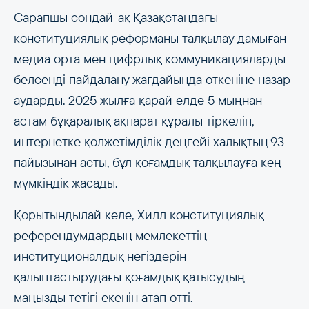
Сарапшы сондай-ақ Қазақстандағы
конституциялық реформаны талқылау дамыған
медиа орта мен цифрлық коммуникацияларды
белсенді пайдалану жағдайында өткеніне назар
аударды. 2025 жылға қарай елде 5 мыңнан
астам бұқаралық ақпарат құралы тіркеліп,
интернетке қолжетімділік деңгейі халықтың 93
пайызынан асты, бұл қоғамдық талқылауға кең
мүмкіндік жасады.
Қорытындылай келе, Хилл конституциялық
референдумдардың мемлекеттің
институционалдық негіздерін
қалыптастырудағы қоғамдық қатысудың
маңызды тетігі екенін атап өтті.