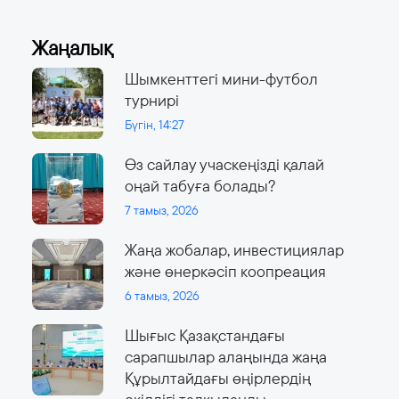
Жаңалық
Шымкенттегі мини-футбол
турнирі
Бүгін, 14:27
Өз сайлау учаскеңізді қалай
оңай табуға болады?
7 тамыз, 2026
Жаңа жобалар, инвестициялар
және өнеркәсіп коопреация
6 тамыз, 2026
Шығыс Қазақстандағы
сарапшылар алаңында жаңа
Құрылтайдағы өңірлердің