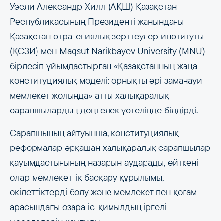
Уэсли Александр Хилл (АҚШ) Қазақстан
Республикасының Президенті жанындағы
Қазақстан стратегиялық зерттеулер институты
(ҚСЗИ) мен Maqsut Narikbayev University (MNU)
бірлесіп ұйымдастырған «Қазақстанның жаңа
конституциялық моделі: орнықты әрі заманауи
мемлекет жолында» атты халықаралық
сарапшылардың дөңгелек үстелінде білдірді.
Сарапшының айтуынша, конституциялық
реформалар әрқашан халықаралық сарапшылар
қауымдастығының назарын аударады, өйткені
олар мемлекеттік басқару құрылымы,
өкілеттіктерді бөлу және мемлекет пен қоғам
арасындағы өзара іс-қимылдың іргелі