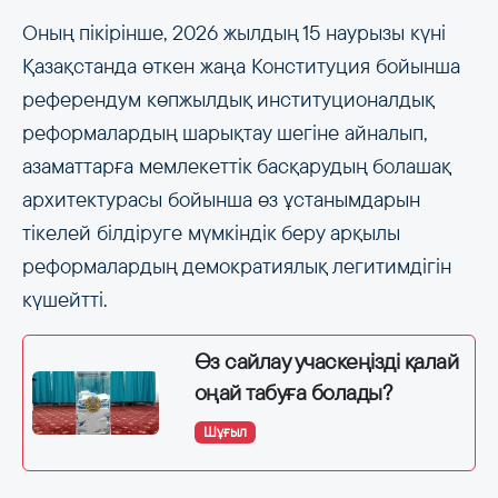
Оның пікірінше, 2026 жылдың 15 наурызы күні
Қазақстанда өткен жаңа Конституция бойынша
референдум көпжылдық институционалдық
реформалардың шарықтау шегіне айналып,
азаматтарға мемлекеттік басқарудың болашақ
архитектурасы бойынша өз ұстанымдарын
тікелей білдіруге мүмкіндік беру арқылы
реформалардың демократиялық легитимдігін
күшейтті.
Өз сайлау учаскеңізді қалай
оңай табуға болады?
Шұғыл