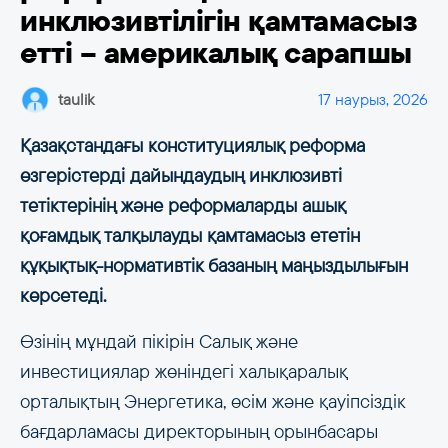
инклюзивтілігін қамтамасыз
етті – америкалық сарапшы
taulik
17 наурыз, 2026
Қазақстандағы конституциялық реформа
өзгерістерді дайындаудың инклюзивті
тетіктерінің және реформаларды ашық
қоғамдық талқылауды қамтамасыз ететін
құқықтық-нормативтік базаның маңыздылығын
көрсетеді.
Өзінің мұндай пікірін Салық және
инвестициялар жөніндегі халықаралық
орталықтың Энергетика, өсім және қауіпсіздік
бағдарламасы директорының орынбасары