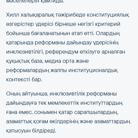
мәселелерін қамтиды.
Хилл халықаралық тәжірибеде конституциялық
өзгерістер үдерісі бірнеше негізгі критерий
бойынша бағаланатынын атап өтті. Олардың
қатарында реформаны дайындау үдерісінің
инклюзивтілігі, референдум өткізуге арналған
құқықтық база, медиа орта және
реформалардың жалпы институционалдық
контексті бар.
Оның айтуынша, инклюзивтілік реформаны
дайындауға тек мемлекеттік институттардың
ғана емес, сонымен қатар сарапшылардың,
азаматтық қоғам өкілдерінің және азаматтардың
қатысуын білдіреді.