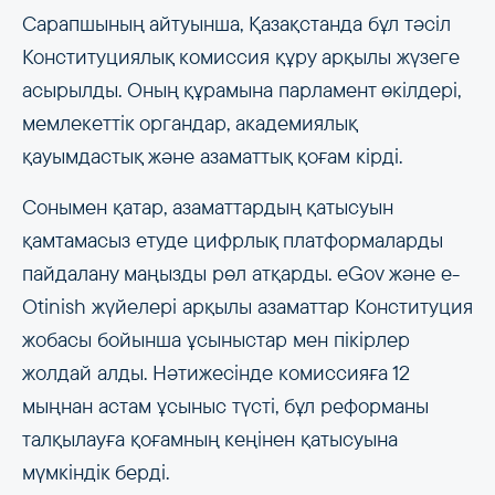
Сарапшының айтуынша, Қазақстанда бұл тәсіл
Конституциялық комиссия құру арқылы жүзеге
асырылды. Оның құрамына парламент өкілдері,
мемлекеттік органдар, академиялық
қауымдастық және азаматтық қоғам кірді.
Сонымен қатар, азаматтардың қатысуын
қамтамасыз етуде цифрлық платформаларды
пайдалану маңызды рөл атқарды. eGov және e-
Otinish жүйелері арқылы азаматтар Конституция
жобасы бойынша ұсыныстар мен пікірлер
жолдай алды. Нәтижесінде комиссияға 12
мыңнан астам ұсыныс түсті, бұл реформаны
талқылауға қоғамның кеңінен қатысуына
мүмкіндік берді.