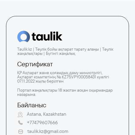
Taulik.kz | Тәулік бойы ақпарат тарату алаңы | Тәулік
жаңалықтары | Бүгінгі жаңалық
Сертификат
ҚР Ақпарат және қоғамдық даму министрлігі,
Ақпарат комитетінің № KZ75VPY00058431 куәлігі
07.11.2022 жылы берілген
Портал жаңалықтары 18 жастан асқан оқырмандар
назарына.
Байланыс
Astana, Kazakhstan
+77479607666
taulik.kz@gmail.com