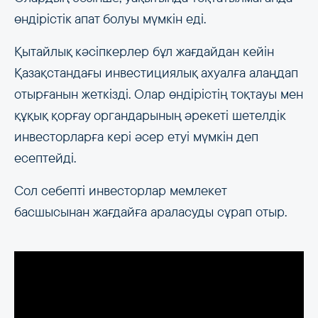
өндірістік апат болуы мүмкін еді.
Қытайлық кәсіпкерлер бұл жағдайдан кейін
Қазақстандағы инвестициялық ахуалға алаңдап
отырғанын жеткізді. Олар өндірістің тоқтауы мен
құқық қорғау органдарының әрекеті шетелдік
инвесторларға кері әсер етуі мүмкін деп
есептейді.
Сол себепті инвесторлар мемлекет
басшысынан жағдайға араласуды сұрап отыр.