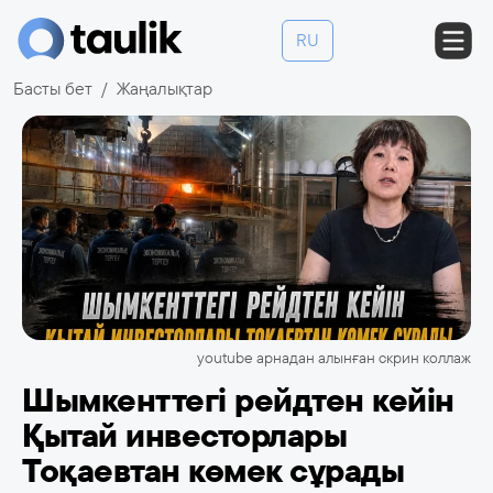
RU
Басты бет
Жаңалықтар
youtube арнадан алынған скрин коллаж
Шымкенттегі рейдтен кейін
Қытай инвесторлары
Тоқаевтан көмек сұрады