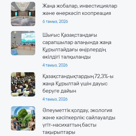
Жаңа жобалар, инвестициялар
және өнеркәсіп коопреация
6 тамыз, 2026
Шығыс Қазақстандағы
сарапшылар алаңында жаңа
Құрылтайдағы өңірлердің
өкілдігі талқыланды
4 тамыз, 2026
Қазақстандықтардың 72,3%-ы
жаңа Құрылтай үшін дауыс
беруге дайын
4 тамыз, 2026
Әлеуметтік қолдау, экология
және кәсіпкерлік: сайлауалды
үгіт-насихаттың басты
тақырыптары