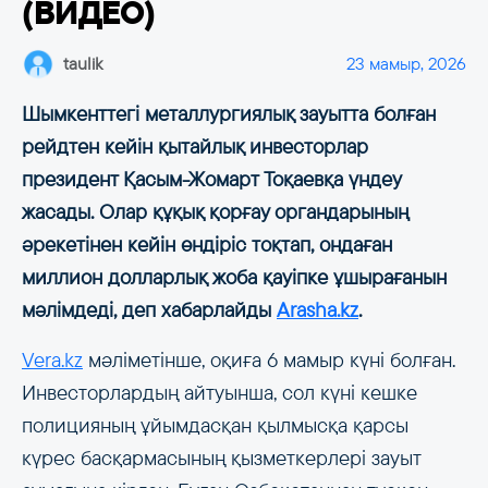
(ВИДЕО)
taulik
23 мамыр, 2026
Шымкенттегі металлургиялық зауытта болған
рейдтен кейін қытайлық инвесторлар
президент Қасым-Жомарт Тоқаевқа үндеу
жасады. Олар құқық қорғау органдарының
әрекетінен кейін өндіріс тоқтап, ондаған
миллион долларлық жоба қауіпке ұшырағанын
мәлімдеді, деп хабарлайды
Arasha.kz
.
Vera.kz
мәліметінше, оқиға 6 мамыр күні болған.
Инвесторлардың айтуынша, сол күні кешке
полицияның ұйымдасқан қылмысқа қарсы
күрес басқармасының қызметкерлері зауыт