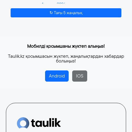
4 тамыз, 2026
↻ Тағы 5 жаңалық
Мобилді қосымшаны жүктеп алыңыз!
Taulik.kz қосымшасын жүктеп, жаңалықтардан хабардар
болыңыз!
Android
IOS