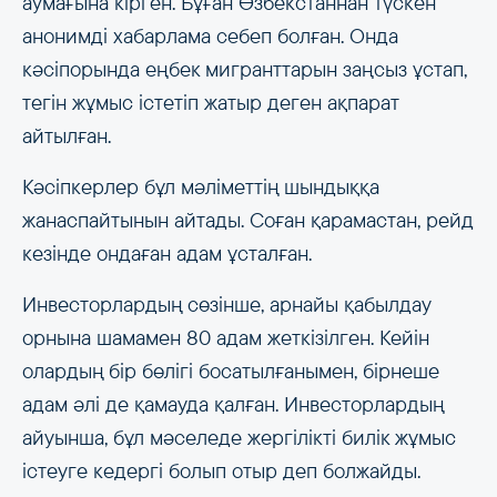
аумағына кірген. Бұған Өзбекстаннан түскен
анонимді хабарлама себеп болған. Онда
кәсіпорында еңбек мигранттарын заңсыз ұстап,
тегін жұмыс істетіп жатыр деген ақпарат
айтылған.
Кәсіпкерлер бұл мәліметтің шындыққа
жанаспайтынын айтады. Соған қарамастан, рейд
кезінде ондаған адам ұсталған.
Инвесторлардың сөзінше, арнайы қабылдау
орнына шамамен 80 адам жеткізілген. Кейін
олардың бір бөлігі босатылғанымен, бірнеше
адам әлі де қамауда қалған. Инвесторлардың
айуынша, бұл мәселеде жергілікті билік жұмыс
істеуге кедергі болып отыр деп болжайды.