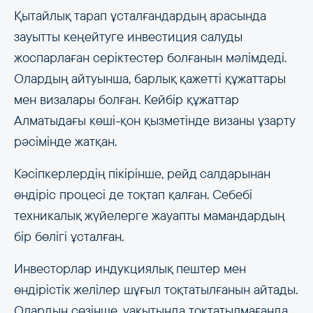
Қытайлық тарап ұсталғандардың арасында
зауытты кеңейтуге инвестиция салуды
жоспарлаған серіктестер болғанын мәлімдеді.
Олардың айтуынша, барлық қажетті құжаттары
мен визалары болған. Кейбір құжаттар
Алматыдағы көші-қон қызметінде визаны ұзарту
рәсімінде жатқан.
Кәсіпкерлердің пікірінше, рейд салдарынан
өндіріс процесі де тоқтап қалған. Себебі
техникалық жүйелерге жауапты мамандардың
бір бөлігі ұсталған.
Инвесторлар индукциялық пештер мен
өндірістік желілер шұғыл тоқтатылғанын айтады.
Олардың сөзінше, уақытында тоқтатылмағанда