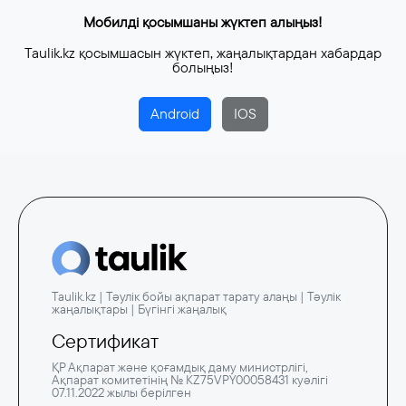
Мобилді қосымшаны жүктеп алыңыз!
Taulik.kz қосымшасын жүктеп, жаңалықтардан хабардар
болыңыз!
Android
IOS
Taulik.kz | Тәулік бойы ақпарат тарату алаңы | Тәулік
жаңалықтары | Бүгінгі жаңалық
Сертификат
ҚР Ақпарат және қоғамдық даму министрлігі,
Ақпарат комитетінің № KZ75VPY00058431 куәлігі
07.11.2022 жылы берілген