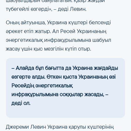
шабуылдарын баяулататын. Қазір жағдай
түбегейлі өзгерді», – деді Левин.
Оның айтуынша, Украина күштері белсенді
әрекет етіп жатыр. Ал Ресей Украинаның
энергетикалық инфрақұрылымына шабуыл
жасау үшін қыс мезгілін күтіп отыр.
– Алайда бұл бағытта да Украина жағдайды
өзгерте алды. Өткен қыста Украинаның өзі
Ресейдің энергетикалық
инфрақұрылымына соққылар жасады, –
деді ол.
Джереми Левин Украина қарулы күштерінің