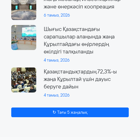
және өнеркәсіп коопреация
6 тамыз, 2026
Шығыс Қазақстандағы
сарапшылар алаңында жаңа
Құрылтайдағы өңірлердің
өкілдігі талқыланды
4 тамыз, 2026
Қазақстандықтардың 72,3%-ы
жаңа Құрылтай үшін дауыс
беруге дайын
4 тамыз, 2026
↻ Тағы 5 жаңалық