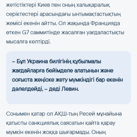
жетістіктері Киев пен оның халықаралық
серіктестері арасындағы ынтымақтастықтың
жемісі екенін айтты. Ол жақында Францияда
өткен G7 саммитінде жасалған уағдаластықты
мысалға келтірді.
– Бұл Украина билігінің құбылмалы
жағдайларға бейімделе алатынын және
соғыста жеңіске жету мүмкіндігі бар екенін
дәлелдейді, – деді Левин.
Сонымен қатар ол АҚШ-тың Ресей мұнайына
қатысты санкциялық саясатын қайта қарау
мүмкін екенін жоққа шығармады. Оның