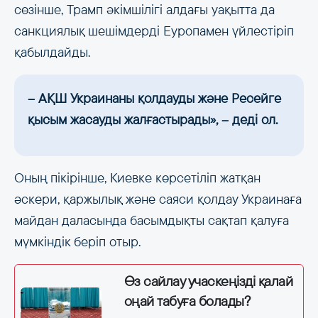
сөзінше, Трамп әкімшілігі алдағы уақытта да
санкциялық шешімдерді Еуропамен үйлестіріп
қабылдайды.
– АҚШ Украинаны қолдауды және Ресейге
қысым жасауды жалғастырады», – деді ол.
Оның пікірінше, Киевке көрсетіліп жатқан
әскери, қаржылық және саяси қолдау Украинаға
майдан даласында басымдықты сақтап қалуға
мүмкіндік беріп отыр.
Өз сайлау учаскеңізді қалай
оңай табуға болады?