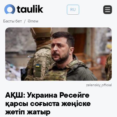
RU
Басты бет
Әлем
zelenskiy_official
АҚШ: Украина Ресейге
қарсы соғыста жеңіске
жетіп жатыр