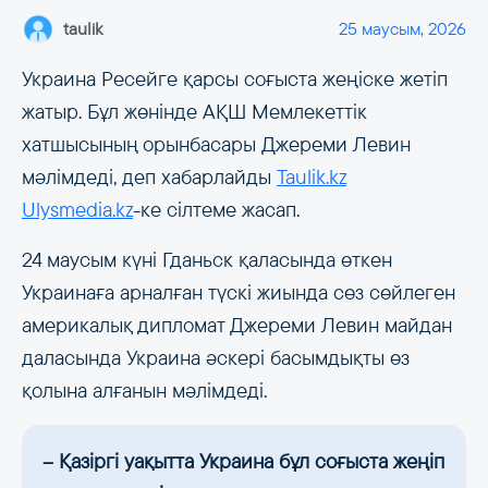
taulik
25 маусым, 2026
Украина Ресейге қарсы соғыста жеңіске жетіп
жатыр. Бұл жөнінде АҚШ Мемлекеттік
хатшысының орынбасары Джереми Левин
мәлімдеді, деп хабарлайды
Taulik.kz
Ulysmedia.kz
-ке сілтеме жасап.
24 маусым күні Гданьск қаласында өткен
Украинаға арналған түскі жиында сөз сөйлеген
америкалық дипломат Джереми Левин майдан
даласында Украина әскері басымдықты өз
қолына алғанын мәлімдеді.
– Қазіргі уақытта Украина бұл соғыста жеңіп