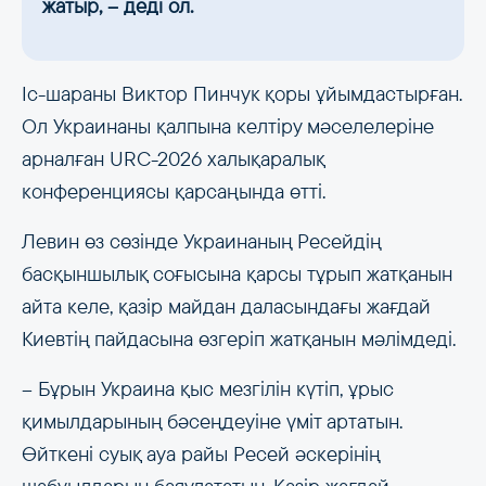
жатыр, – деді ол.
Іс-шараны Виктор Пинчук қоры ұйымдастырған.
Ол Украинаны қалпына келтіру мәселелеріне
арналған URC-2026 халықаралық
конференциясы қарсаңында өтті.
Левин өз сөзінде Украинаның Ресейдің
басқыншылық соғысына қарсы тұрып жатқанын
айта келе, қазір майдан даласындағы жағдай
Киевтің пайдасына өзгеріп жатқанын мәлімдеді.
– Бұрын Украина қыс мезгілін күтіп, ұрыс
қимылдарының бәсеңдеуіне үміт артатын.
Өйткені суық ауа райы Ресей әскерінің