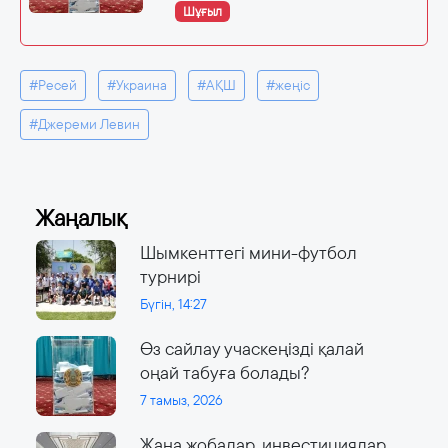
Шұғыл
#Ресей
#Украина
#АҚШ
#жеңіс
#Джереми Левин
Жаңалық
Шымкенттегі мини-футбол
турнирі
Бүгін, 14:27
Өз сайлау учаскеңізді қалай
оңай табуға болады?
7 тамыз, 2026
Жаңа жобалар, инвестициялар