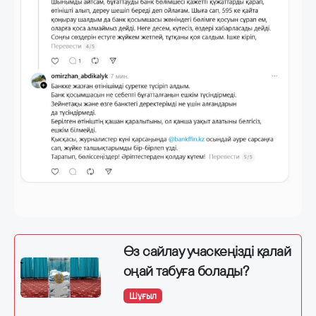
Өз сайлау учаскеңізді қалай
оңай табуға болады?
Шұғыл