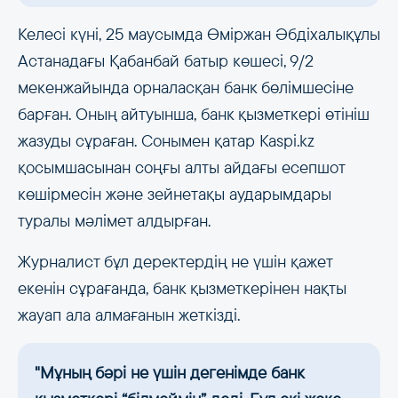
Келесі күні, 25 маусымда Өміржан Әбдіхалықұлы
Астанадағы Қабанбай батыр көшесі, 9/2
мекенжайында орналасқан банк бөлімшесіне
барған. Оның айтуынша, банк қызметкері өтініш
жазуды сұраған. Сонымен қатар Kaspi.kz
қосымшасынан соңғы алты айдағы есепшот
көшірмесін және зейнетақы аударымдары
туралы мәлімет алдырған.
Журналист бұл деректердің не үшін қажет
екенін сұрағанда, банк қызметкерінен нақты
жауап ала алмағанын жеткізді.
"Мұның бәрі не үшін дегенімде банк