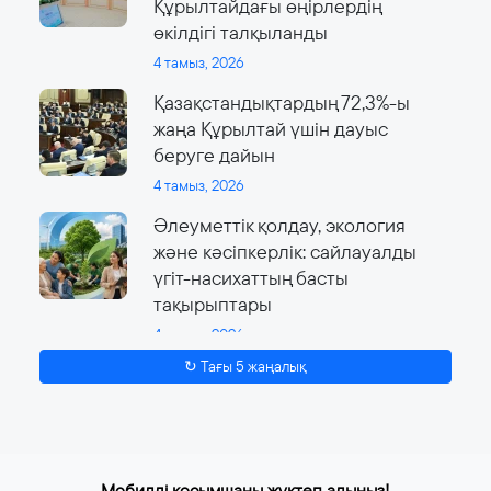
Құрылтайдағы өңірлердің
өкілдігі талқыланды
4 тамыз, 2026
Қазақстандықтардың 72,3%-ы
жаңа Құрылтай үшін дауыс
беруге дайын
4 тамыз, 2026
Әлеуметтік қолдау, экология
және кәсіпкерлік: сайлауалды
үгіт-насихаттың басты
тақырыптары
4 тамыз, 2026
↻ Тағы 5 жаңалық
Мобилді қосымшаны жүктеп алыңыз!