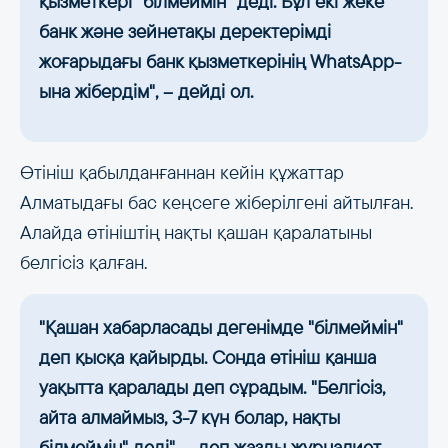
қызметкері “білмеймін” деді. Бұл екі жеке
банк және зейнетақы деректерімді
жоғарыдағы банк қызметкерінің WhatsApp-
ына жібердім", – дейді ол.
Өтініш қабылданғаннан кейін құжаттар
Алматыдағы бас кеңсеге жіберілгені айтылған.
Алайда өтініштің нақты қашан қаралатыны
белгісіз қалған.
"Қашан хабарласады дегенімде "білмеймін"
деп қысқа қайырды. Сонда өтініш қанша
уақытта қаралады деп сұрадым. "Белгісіз,
айта алмаймыз, 3-7 күн болар, нақты
білмеймін" деді", – деп жазды журналист.