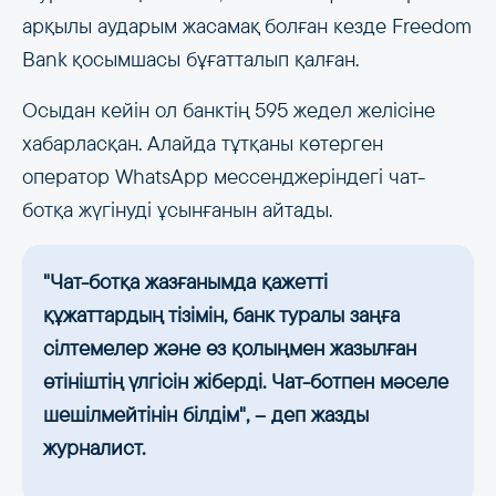
арқылы аударым жасамақ болған кезде Freedom
Bank қосымшасы бұғатталып қалған.
Осыдан кейін ол банктің 595 жедел желісіне
хабарласқан. Алайда тұтқаны көтерген
оператор WhatsApp мессенджеріндегі чат-
ботқа жүгінуді ұсынғанын айтады.
"Чат-ботқа жазғанымда қажетті
құжаттардың тізімін, банк туралы заңға
сілтемелер және өз қолыңмен жазылған
өтініштің үлгісін жіберді. Чат-ботпен мәселе
шешілмейтінін білдім", – деп жазды
журналист.