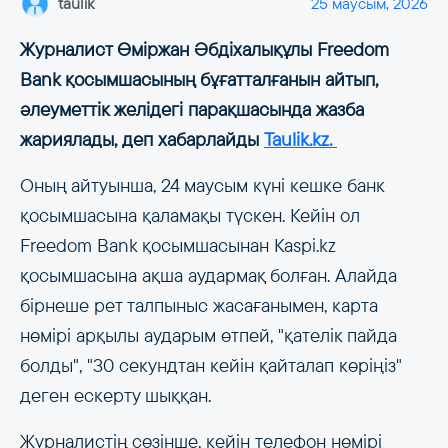
taulik
25 маусым, 2026
Журналист Өміржан Әбдіхалықұлы Freedom
Bank қосымшасының бұғатталғанын айтып,
әлеуметтік желідегі парақшасында жазба
жариялады, деп хабарлайды
Taulik.kz.
Оның айтуынша, 24 маусым күні кешке банк
қосымшасына қаламақы түскен. Кейін ол
Freedom Bank қосымшасынан Kaspi.kz
қосымшасына ақша аудармақ болған. Алайда
бірнеше рет талпыныс жасағанымен, карта
нөмірі арқылы аударым өтпей, "қателік пайда
болды", "30 секундтан кейін қайталап көріңіз"
деген ескерту шыққан.
Журналистің сөзінше, кейін телефон нөмірі