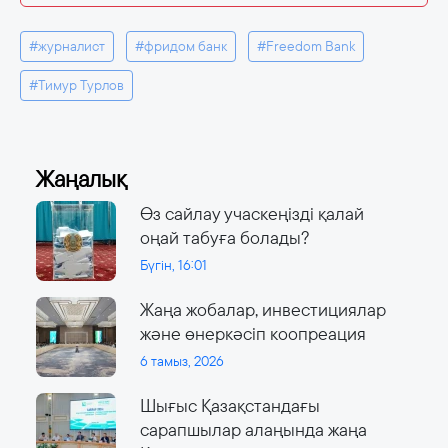
#журналист
#фридом банк
#Freedom Bank
#Тимур Турлов
Жаңалық
Өз сайлау учаскеңізді қалай
оңай табуға болады?
Бүгін, 16:01
Жаңа жобалар, инвестициялар
және өнеркәсіп коопреация
6 тамыз, 2026
Шығыс Қазақстандағы
сарапшылар алаңында жаңа