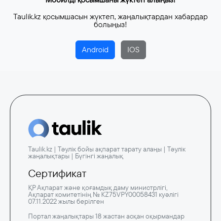
Taulik.kz қосымшасын жүктеп, жаңалықтардан хабардар
болыңыз!
Android
IOS
Taulik.kz | Тәулік бойы ақпарат тарату алаңы | Тәулік
жаңалықтары | Бүгінгі жаңалық
Сертификат
ҚР Ақпарат және қоғамдық даму министрлігі,
Ақпарат комитетінің № KZ75VPY00058431 куәлігі
07.11.2022 жылы берілген
Портал жаңалықтары 18 жастан асқан оқырмандар