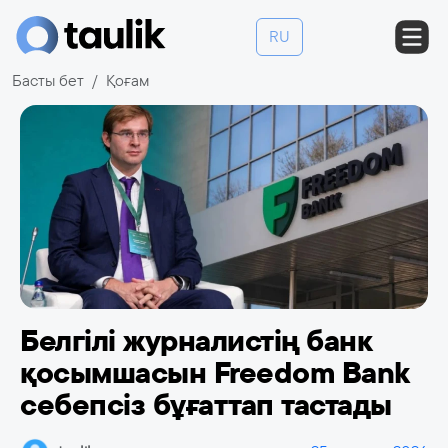
RU
Басты бет
Қоғам
Белгілі журналистің банк
қосымшасын Freedom Bank
себепсіз бұғаттап тастады