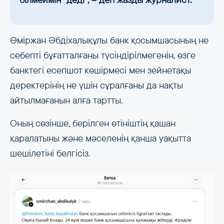
Өміржан Әбдіхалықұлы банк қосымшасының не
себепті бұғатталғаны түсіндірілмегенін, өзге
банктегі есепшот көшірмесі мен зейнетақы
деректерінің не үшін сұралғаны да нақты
айтылмағанын алға тартты.
Оның сөзінше, берілген өтініштің қашан
қаралатыны және мәселенің қанша уақытта
шешілетіні белгісіз.