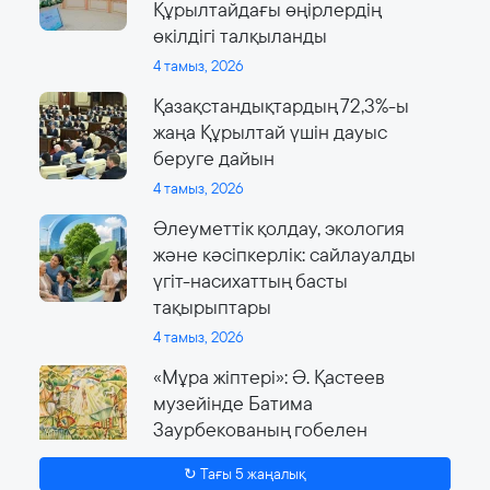
Құрылтайдағы өңірлердің
өкілдігі талқыланды
4 тамыз, 2026
Қазақстандықтардың 72,3%-ы
жаңа Құрылтай үшін дауыс
беруге дайын
4 тамыз, 2026
Әлеуметтік қолдау, экология
және кәсіпкерлік: сайлауалды
үгіт-насихаттың басты
тақырыптары
4 тамыз, 2026
«Мұра жіптері»: Ә. Қастеев
музейінде Батима
Заурбекованың гобелен
өнеріне арналған ауқымды
↻ Тағы 5 жаңалық
көрме өтеді