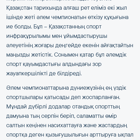
Қазақстан тарихында алғаш рет еліміз екі жыл
ішінде жеті әлем чемпионатын өткізу құқығына
ие болды. Бұл – Қазақстанның спорт
инфрақұрылымы мен ұйымдастырушы
әлеуетінің жоғары деңгейде екенін айғақтайтын
маңызды жетістік. Сонымен қатар бұл әлемдік
спорт қауымдастығы алдындағы зор
жауапкершілікті де білдіреді.
Әлем чемпионаттарына дүниежүзінің ең үздік
спортшылары қатысады деп жоспарланған.
Мұндай дүбірлі додалар отандық спорттың
дамуына тың серпін беріп, саламатты өмір
салтын кеңінен насихаттауға және жастардың
спортқа деген қызығушылығын арттыруға ықпал