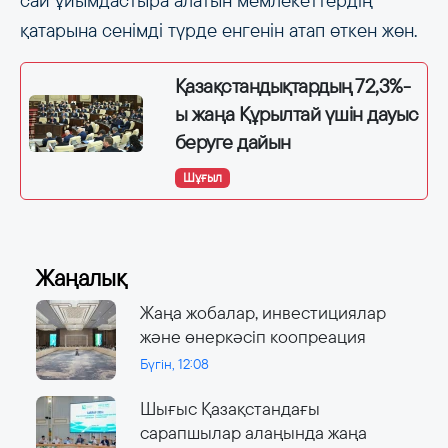
сай ұйымдастыра алатын мемлекеттердің
қатарына сенімді түрде енгенін атап өткен жөн.
Қазақстандықтардың 72,3%-
ы жаңа Құрылтай үшін дауыс
беруге дайын
Шұғыл
Жаңалық
Жаңа жобалар, инвестициялар
және өнеркәсіп коопреация
Бүгін, 12:08
Шығыс Қазақстандағы
сарапшылар алаңында жаңа