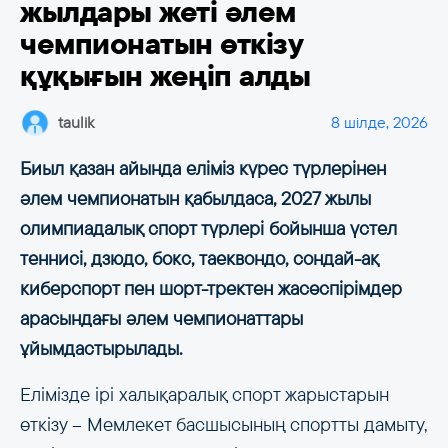
жылдары жеті әлем
чемпионатын өткізу
құқығын жеңіп алды
taulik
8 шілде, 2026
Биыл қазан айында еліміз күрес түрлерінен
әлем чемпионатын қабылдаса, 2027 жылы
олимпиадалық спорт түрлері бойынша үстел
теннисі, дзюдо, бокс, таеквондо, сондай-ақ
киберспорт пен шорт-тректен жасөспірімдер
арасындағы әлем чемпионаттары
ұйымдастырылады.
Елімізде ірі халықаралық спорт жарыстарын
өткізу – Мемлекет басшысының спортты дамыту,