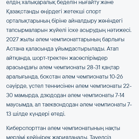
елдің халықаралық беделін нығайту және
Қазақстанды өңірдегі жетекші спорт
орталықтарының біріне айналдыру жөніндегі
тапсырмаларын жүйелі іске асырудың нәтижесі.
2027 жылы әлем чемпионаттарының барлығы
Астана қаласында ұйымдастырылады. Атап
айтқанда, шорт-тректен жасөспірімдер
арасындағы әлем чемпионаты 28-31 қаңтар
аралығында, бокстан әлем чемпионаты 10-26
сәуірде, үстел теннисінен әлем чемпионаты 22-
30 мамырда, дзюдодан әлем чемпионаты 7-14
маусымда, ал таеквондодан әлем чемпионаты 7-
13 шілде күндері өтеді.
Киберспорттан әлем чемпионатының нақты
мерзімі кейінірек жарияланады. Тәуелсіз