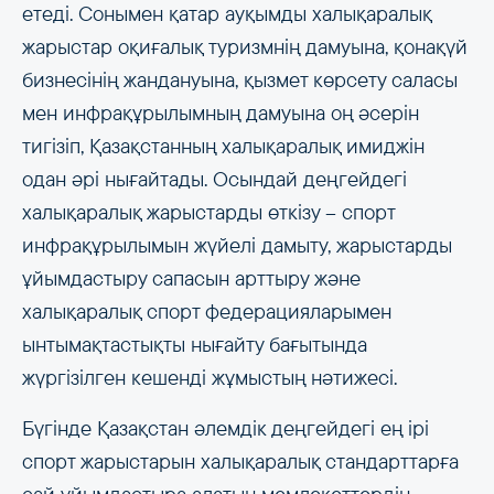
етеді. Сонымен қатар ауқымды халықаралық
жарыстар оқиғалық туризмнің дамуына, қонақүй
бизнесінің жандануына, қызмет көрсету саласы
мен инфрақұрылымның дамуына оң әсерін
тигізіп, Қазақстанның халықаралық имиджін
одан әрі нығайтады. Осындай деңгейдегі
халықаралық жарыстарды өткізу – спорт
инфрақұрылымын жүйелі дамыту, жарыстарды
ұйымдастыру сапасын арттыру және
халықаралық спорт федерацияларымен
ынтымақтастықты нығайту бағытында
жүргізілген кешенді жұмыстың нәтижесі.
Бүгінде Қазақстан әлемдік деңгейдегі ең ірі
спорт жарыстарын халықаралық стандарттарға