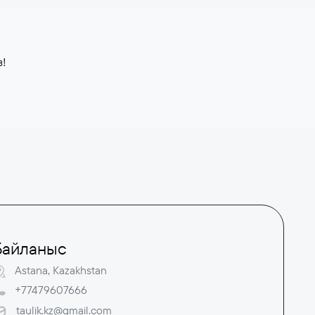
з!
Байланыс
Astana, Kazakhstan
+77479607666
taulik.kz@gmail.com