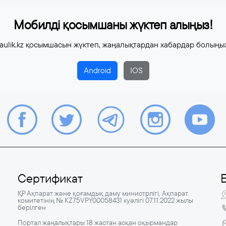
Мобилді қосымшаны жүктеп алыңыз!
aulik.kz қосымшасын жүктеп, жаңалықтардан хабардар болыңы
Android
IOS
Сертификат
ҚР Ақпарат және қоғамдық даму министрлігі, Ақпарат
комитетінің № KZ75VPY00058431 куәлігі 07.11.2022 жылы
берілген
Портал жаңалықтары 18 жастан асқан оқырмандар