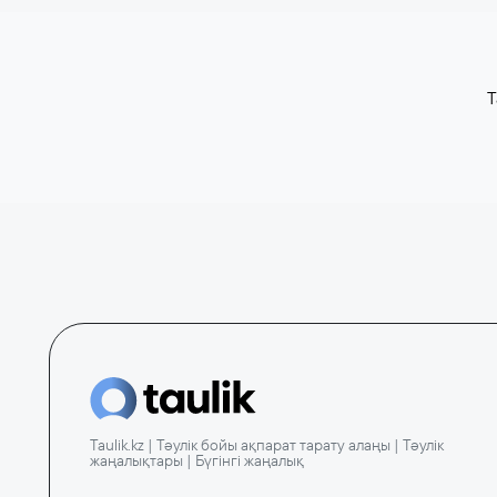
T
Taulik.kz | Тәулік бойы ақпарат тарату алаңы | Тәулік
жаңалықтары | Бүгінгі жаңалық