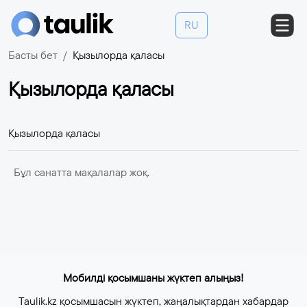
RU
Басты бет
Қызылорда қаласы
Қызылорда қаласы
Қызылорда қаласы
Бұл санатта мақалалар жоқ.
Мобилді қосымшаны жүктеп алыңыз!
Taulik.kz қосымшасын жүктеп, жаңалықтардан хабардар