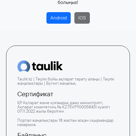
болыңыз!
Android
IOS
Taulik.kz | Тәулік бойы ақпарат тарату алаңы | Тәулік
жаңалықтары | Бүгінгі жаңалық
Сертификат
ҚР Ақпарат және қоғамдық даму министрлігі,
Ақпарат комитетінің № KZ75VPY00058431 куәлігі
07.11.2022 жылы берілген
Портал жаңалықтары 18 жастан асқан оқырмандар
назарына.
Байланыс