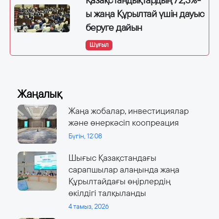
Қазақстандықтардың 72,3%-
ы жаңа Құрылтай үшін дауыс
беруге дайын
Шұғыл
Жаңалық
Жаңа жобалар, инвестициялар
және өнеркәсіп коопреация
Бүгін, 12:08
Шығыс Қазақстандағы
сарапшылар алаңында жаңа
Құрылтайдағы өңірлердің
өкілдігі талқыланды
4 тамыз, 2026