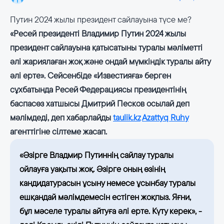
Путин 2024 жылы президент сайлауына түсе ме?
«Ресей президенті Владимир Путин 2024 жылы
президент сайлауына қатысатыны туралы мәліметті
әлі жариялаған жоқ және ондай мүмкіндік туралы айту
әлі ерте». Сейсенбіде «Известияға» берген
сұхбатында Ресей Федерациясы президентінің
баспасөз хатшысы Дмитрий Песков осылай деп
мәлімдеді, деп хабарлайды
taulik.kz
Azattyq Ruhy
агенттігіне сілтеме жасап.
«Әзірге Владмир Путиннің сайлау туралы
ойлауға уақыты жоқ. Әзірге оның өзінің
кандидатурасын ұсыну немесе ұсынбау туралы
ешқандай мәлімдемесін естіген жоқпыз. Яғни,
бұл мәселе туралы айтуға әлі ерте. Күту керек», -