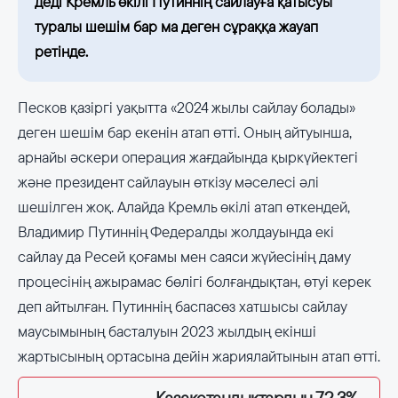
деді Кремль өкілі Путиннің сайлауға қатысуы
туралы шешім бар ма деген сұраққа жауап
ретінде.
Песков қазіргі уақытта «2024 жылы сайлау болады»
деген шешім бар екенін атап өтті. Оның айтуынша,
арнайы әскери операция жағдайында қыркүйектегі
және президент сайлауын өткізу мәселесі әлі
шешілген жоқ. Алайда Кремль өкілі атап өткендей,
Владимир Путиннің Федералды жолдауында екі
сайлау да Ресей қоғамы мен саяси жүйесінің даму
процесінің ажырамас бөлігі болғандықтан, өтуі керек
деп айтылған. Путиннің баспасөз хатшысы сайлау
маусымының басталуын 2023 жылдың екінші
жартысының ортасына дейін жариялайтынын атап өтті.