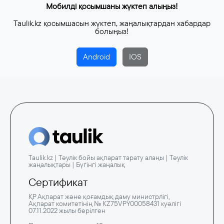
Мобилді қосымшаны жүктеп алыңыз!
Taulik.kz қосымшасын жүктеп, жаңалықтардан хабардар
болыңыз!
Android
IOS
Taulik.kz | Тәулік бойы ақпарат тарату алаңы | Тәулік
жаңалықтары | Бүгінгі жаңалық
Сертификат
ҚР Ақпарат және қоғамдық даму министрлігі,
Ақпарат комитетінің № KZ75VPY00058431 куәлігі
07.11.2022 жылы берілген