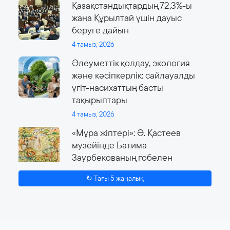
Қазақстандықтардың 72,3%-ы
жаңа Құрылтай үшін дауыс
беруге дайын
4 тамыз, 2026
Әлеуметтік қолдау, экология
және кәсіпкерлік: сайлауалды
үгіт-насихаттың басты
тақырыптары
4 тамыз, 2026
«Мұра жіптері»: Ә. Қастеев
музейінде Батима
Заурбекованың гобелен
өнеріне арналған ауқымды
↻ Тағы 5 жаңалық
көрме өтеді
4 тамыз, 2026