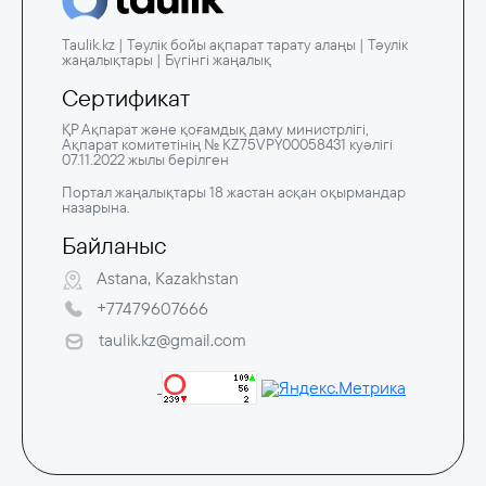
Taulik.kz | Тәулік бойы ақпарат тарату алаңы | Тәулік
жаңалықтары | Бүгінгі жаңалық
Сертификат
ҚР Ақпарат және қоғамдық даму министрлігі,
Ақпарат комитетінің № KZ75VPY00058431 куәлігі
07.11.2022 жылы берілген
Портал жаңалықтары 18 жастан асқан оқырмандар
назарына.
Байланыс
Astana, Kazakhstan
+77479607666
taulik.kz@gmail.com