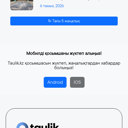
6 тамыз, 2026
↻ Тағы 5 жаңалық
Мобилді қосымшаны жүктеп алыңыз!
Taulik.kz қосымшасын жүктеп, жаңалықтардан хабардар
болыңыз!
Android
IOS