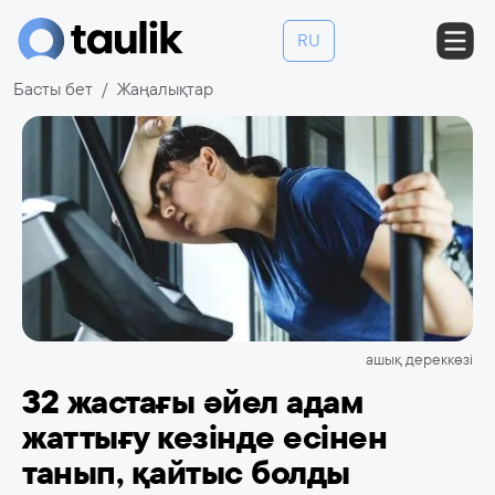
RU
Басты бет
Жаңалықтар
ашық дереккөзі
32 жастағы әйел адам
жаттығу кезінде есінен
танып, қайтыс болды