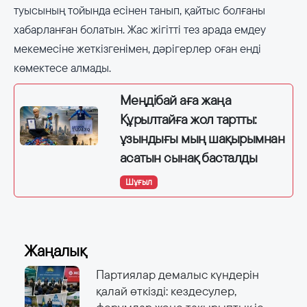
туысының тойында есінен танып, қайтыс болғаны
хабарланған болатын. Жас жігітті тез арада емдеу
мекемесіне жеткізгенімен, дәрігерлер оған енді
көмектесе алмады.
Меңдібай аға жаңа
Құрылтайға жол тартты:
ұзындығы мың шақырымнан
асатын сынақ басталды
Шұғыл
Жаңалық
Партиялар демалыс күндерін
қалай өткізді: кездесулер,