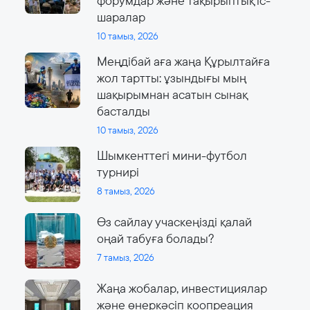
форумдар және тақырыптық іс-
шаралар
10 тамыз, 2026
Меңдібай аға жаңа Құрылтайға
жол тартты: ұзындығы мың
шақырымнан асатын сынақ
басталды
10 тамыз, 2026
Шымкенттегі мини-футбол
турнирі
8 тамыз, 2026
Өз сайлау учаскеңізді қалай
оңай табуға болады?
7 тамыз, 2026
Жаңа жобалар, инвестициялар
және өнеркәсіп коопреация