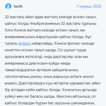
taulik
7 наурыз, 2023
32 жастағы әйел адам жаттығу кезінде есінен танып,
қайтыс болды Ұлыбританияның 32 жастағы тұрғыны
Кэти Хэнкок жаттығу кезінде есінен танып, ми
аневризмасының жарылуынан қайтыс болды. Бұл
туралы
lenta.ru
хабарлайды. Хэнкок фитнес кезінде
кенеттен есінен танып қалды. Ол шұғыл түрде
ауруханаға жеткізілді, онда дәрігерлер оған ми
аневризмасы диагнозын қойды-миды
тамақтандыратын артерия қабырғасының
патологиялық шығуы, оның жарылуы өлімге әкелуі
мүмкін. Дәрігерлердің күш-жігеріне қарамастан, әйел
бір аптадан кейін қайтыс болды. Хэнкоктың артында
күйеуі мен екі баласы қалды. Әкесінің айтуынша, ол
қайтыс болардан бұрын бас ауруына шағымданған,