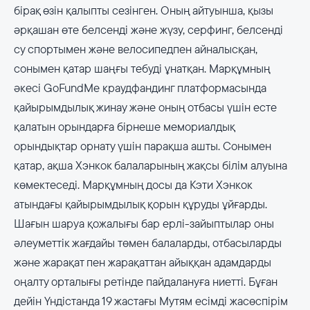
бірақ өзін қалыпты сезінген. Оның айтуынша, қызы
әрқашан өте белсенді және жүзу, серфинг, белсенді
су спортымен және велосипедпен айналысқан,
сонымен қатар шаңғы тебуді ұнатқан. Марқұмның
әкесі GoFundMe краудфандинг платформасында
қайырымдылық жинау және оның отбасы үшін есте
қалатын орындарға бірнеше мемориалдық
орындықтар орнату үшін парақша ашты. Сонымен
қатар, ақша Хэнкок балаларының жақсы білім алуына
көмектеседі. Марқұмның досы да Кэти Хэнкок
атындағы қайырымдылық қорын құруды ұйғарды.
Шағын шаруа қожалығы бар ерлі-зайыптылар оны
әлеуметтік жағдайы төмен балаларды, отбасыларды
және жарақат пен жарақаттан айыққан адамдарды
оңалту орталығы ретінде пайдалануға ниетті. Бұған
дейін Үндістанда 19 жастағы Мутям есімді жасөспірім