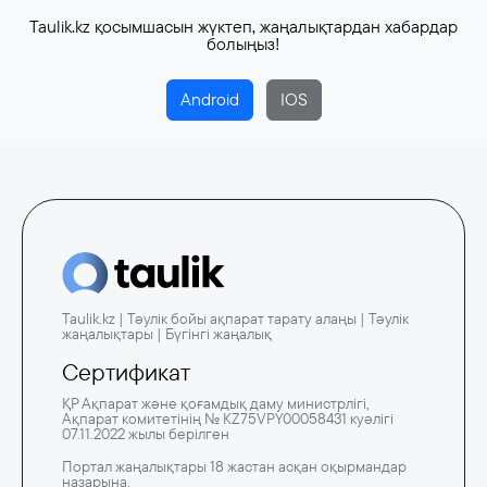
Taulik.kz қосымшасын жүктеп, жаңалықтардан хабардар
болыңыз!
Android
IOS
Taulik.kz | Тәулік бойы ақпарат тарату алаңы | Тәулік
жаңалықтары | Бүгінгі жаңалық
Сертификат
ҚР Ақпарат және қоғамдық даму министрлігі,
Ақпарат комитетінің № KZ75VPY00058431 куәлігі
07.11.2022 жылы берілген
Портал жаңалықтары 18 жастан асқан оқырмандар
назарына.