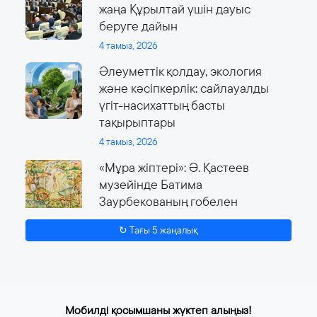
жаңа Құрылтай үшін дауыс
беруге дайын
4 тамыз, 2026
Әлеуметтік қолдау, экология
және кәсіпкерлік: сайлауалды
үгіт-насихаттың басты
тақырыптары
4 тамыз, 2026
«Мұра жіптері»: Ә. Қастеев
музейінде Батима
Заурбекованың гобелен
өнеріне арналған ауқымды
↻ Тағы 5 жаңалық
көрме өтеді
4 тамыз, 2026
Мобилді қосымшаны жүктеп алыңыз!