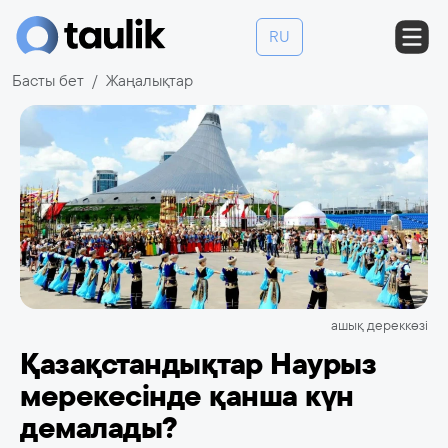
RU
Басты бет
Жаңалықтар
ашық дереккөзі
Қазақстандықтар Наурыз
мерекесінде қанша күн
демалады?