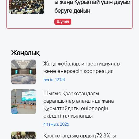
ы жаңа Құрылтай үшін дауыс
беруге дайын
Шұғыл
Жаңалық
Жаңа жобалар, инвестициялар
және өнеркәсіп коопреация
Бүгін, 12:08
Шығыс Қазақстандағы
сарапшылар алаңында жаңа
Құрылтайдағы өңірлердің
өкілдігі талқыланды
4 тамыз, 2026
Қазақстандықтардың 72,3%-ы