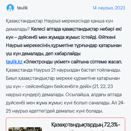
taulik
14 наурыз, 2023
Қазақстандықтар Наурыз мерекесінде қанша күн
демалады?
Келесі аптада қазақстандықтар небәрі екі
күн – дүйсенбі мен жұмада жұмыс істейді. Өйткені
Наурыз мерекесінің құрметіне тұрғындар қатарынан
үш күн демалады, деп хабарлайды
taulik.kz
«Электронды үкімет» сайтына сілтеме жасап.
Қазақстанда Наурыз 21 наурыздан бастап тойланады.
Биыл қазақстандықтар мереке құрметіне қатарынан
үш күн – сейсенбіден бейсенбіге дейін (21, 22, 23
наурыз күндері) демалады. Осылайша, алдағы аптада
дүйсенбі мен жұма жұмыс күні болып саналады. Ал 24-
25 наурыз әдеттегідей демалыс күні болады.
Қазақстандықтардың 72,3%-