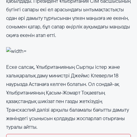
қабылдады. Президент Ұлыбритания СІМ басшысының
бүгінгі сапары екі ел арасындағы ынтымақтастықты
одан әрі дамыту тұрғысынан үлкен маңызға ие екенін,
сонымен қатар, бұл сапар өңірлік ауқымдағы маңызды
оқиға екенін атап өтті.
Еске салсақ, Ұлыбританияның Сыртқы істер және
халықаралық даму министрі Джеймс Клеверли 18
наурызда Астанаға келген болатын. Ол сондай-ақ
Ұлыбританияның Қасым-Жомарт Тоқаевтың
қазақстандық шикізат пен газды жеткізудің
Транскаспий дәлізі арқылы баламалы бағытты дамыту
жөніндегі ұсынысын қолдауды жоспарлап отырғаны
туралы айтты.