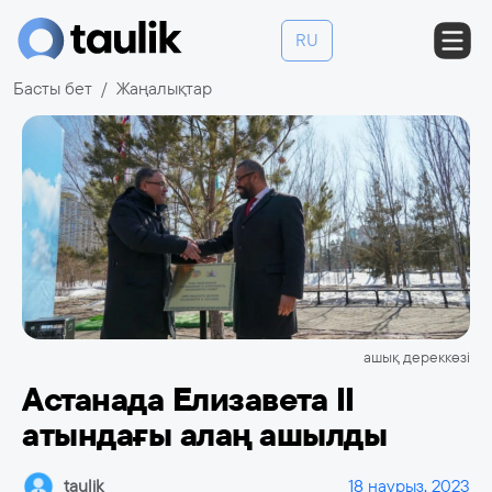
RU
Басты бет
Жаңалықтар
ашық дереккөзі
Астанада Елизавета II
атындағы алаң ашылды
taulik
18 наурыз, 2023