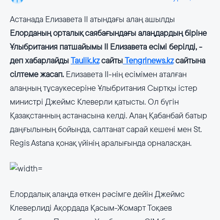
Астанада Елизавета II атындағы алаң ашылды
Елорданың орталық саябағындағы алаңдардың біріне
Ұлыбритания патшайымы ІІ Елизавета есімі берілді, -
деп хабарлайды
Taulik.kz
сайты
Tengrinews.kz
сайтына
сілтеме жасап.
Елизавета ІІ-нің есімімен аталған
алаңның тұсаукесеріне Ұлыбритания Сыртқы істер
министрі Джеймс Клеверли қатысты. Ол бүгін
Қазақстанның астанасына келді. Алаң Қабанбай батыр
даңғылының бойында, салтанат сарай кешені мен St.
Regis Astana қонақ үйінің аралығында орналасқан.
Елордалық алаңда өткен рәсімге дейін Джеймс
Клеверлиді Ақордада Қасым-Жомарт Тоқаев