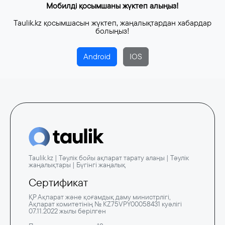
Мобилді қосымшаны жүктеп алыңыз!
Taulik.kz қосымшасын жүктеп, жаңалықтардан хабардар
болыңыз!
Android
IOS
Taulik.kz | Тәулік бойы ақпарат тарату алаңы | Тәулік
жаңалықтары | Бүгінгі жаңалық
Сертификат
ҚР Ақпарат және қоғамдық даму министрлігі,
Ақпарат комитетінің № KZ75VPY00058431 куәлігі
07.11.2022 жылы берілген