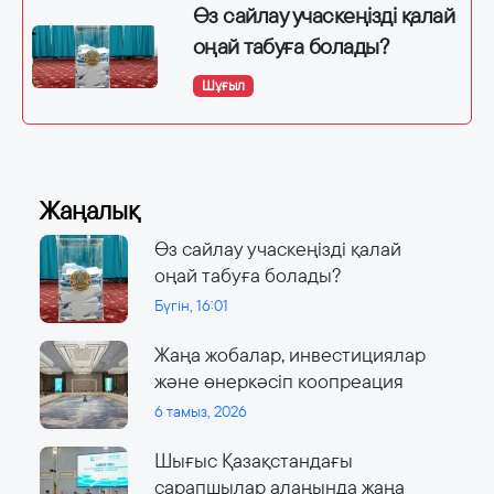
Өз сайлау учаскеңізді қалай
оңай табуға болады?
Шұғыл
Жаңалық
Өз сайлау учаскеңізді қалай
оңай табуға болады?
Бүгін, 16:01
Жаңа жобалар, инвестициялар
және өнеркәсіп коопреация
6 тамыз, 2026
Шығыс Қазақстандағы
сарапшылар алаңында жаңа