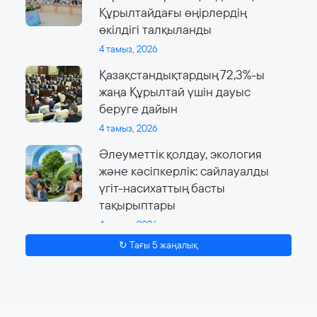
Құрылтайдағы өңірлердің
өкілдігі талқыланды
4 тамыз, 2026
Қазақстандықтардың 72,3%-ы
жаңа Құрылтай үшін дауыс
беруге дайын
4 тамыз, 2026
Әлеуметтік қолдау, экология
және кәсіпкерлік: сайлауалды
үгіт-насихаттың басты
тақырыптары
4 тамыз, 2026
↻ Тағы 5 жаңалық