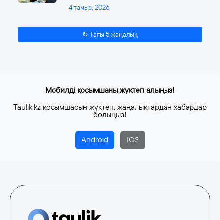
4 тамыз, 2026
↻ Тағы 5 жаңалық
Мобилді қосымшаны жүктеп алыңыз!
Taulik.kz қосымшасын жүктеп, жаңалықтардан хабардар
болыңыз!
Android
IOS