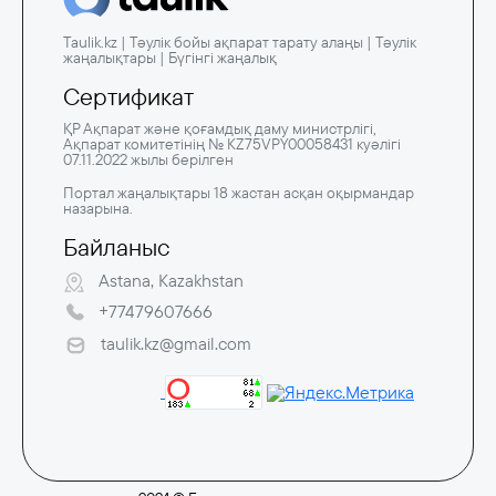
Taulik.kz | Тәулік бойы ақпарат тарату алаңы | Тәулік
жаңалықтары | Бүгінгі жаңалық
Сертификат
ҚР Ақпарат және қоғамдық даму министрлігі,
Ақпарат комитетінің № KZ75VPY00058431 куәлігі
07.11.2022 жылы берілген
Портал жаңалықтары 18 жастан асқан оқырмандар
назарына.
Байланыс
Astana, Kazakhstan
+77479607666
taulik.kz@gmail.com