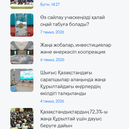
Бүгін, 14:27
Өз сайлау учаскеңізді қалай
оңай табуға болады?
7 тамыз, 2026
Жаңа жобалар, инвестициялар
және өнеркәсіп коопреация
6 тамыз, 2026
Шығыс Қазақстандағы
сарапшылар алаңында жаңа
Құрылтайдағы өңірлердің
өкілдігі талқыланды
4 тамыз, 2026
Қазақстандықтардың 72,3%-ы
жаңа Құрылтай үшін дауыс
беруге дайын