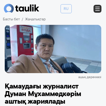
RU
Басты бет
Жаңалықтар
ашық дереккөзі
Қамаудағы журналист
Думан Мұхаммедкәрім
аштық жариялады