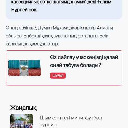
кассациялық сотқа шағымданамыз" деді Ғалым
Нұрпейісов.
Оның сөзінше, Думан Мұхамедкәрім қазір Алматы
облысы Еңбекшіқазақ ауданының орталығы Есік
қаласында қамауда отыр.
Өз сайлау учаскеңізді қалай
оңай табуға болады?
Шұғыл
Жаңалық
Шымкенттегі мини-футбол
турнирі