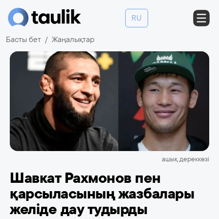
RU
Басты бет
Жаңалықтар
ашық дереккөзі
Шавкат Рахмонов пен
қарсыласының жазбалары
желіде дау тудырды