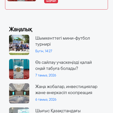
Шұғыл
Жаңалық
Шымкенттегі мини-футбол
турнирі
Бүгін, 14:27
Өз сайлау учаскеңізді қалай
оңай табуға болады?
7 тамыз, 2026
Жаңа жобалар, инвестициялар
және өнеркәсіп коопреация
6 тамыз, 2026
Шығыс Қазақстандағы