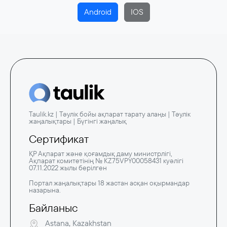
Android
IOS
Taulik.kz | Тәулік бойы ақпарат тарату алаңы | Тәулік
жаңалықтары | Бүгінгі жаңалық
Сертификат
ҚР Ақпарат және қоғамдық даму министрлігі,
Ақпарат комитетінің № KZ75VPY00058431 куәлігі
07.11.2022 жылы берілген
Портал жаңалықтары 18 жастан асқан оқырмандар
назарына.
Байланыс
Astana, Kazakhstan