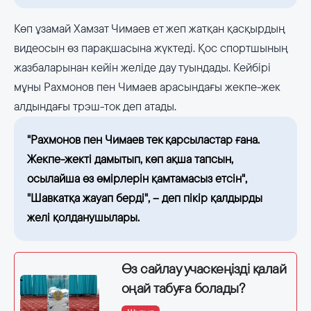
Көп ұзамай Хамзат Чимаев ет жеп жатқан қасқырдың
видеосын өз парақшасына жүктеді. Қос спортшының
жазбаларынан кейін желіде дау туындады. Кейбірі
мұны Рахмонов пен Чимаев арасындағы жекпе-жек
алдындағы трэш-ток деп атады.
"Рахмонов пен Чимаев тек қарсыластар ғана.
Жекпе-жекті дамытып, көп ақша тапсын,
осылайша өз өмірлерін қамтамасыз етсін",
"Шавкатқа жауап берді", – деп пікір қалдырды
желі қолданушылары.
Өз сайлау учаскеңізді қалай
оңай табуға болады?