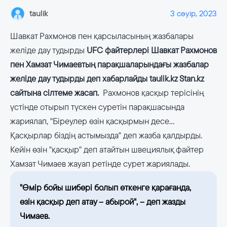
taulik
3 сәуір, 2023
Шавкат Рахмонов пен қарсыласының жазбалары
желіде дау тудырды
UFC файтерлері Шавкат Рахмонов
пен Хамзат Чимаевтың парақшаларындағы жазбалар
желіде дау тудырды деп хабарлайды taulik.kz Stan.kz
сайтына сілтеме жасап.
Рахмонов қасқыр терісінің
үстінде отырып түскен суретін парақшасында
жариялап, "Біреулер өзін қасқырмын десе...
Қасқырлар біздің астымызда" деп жазба қалдырды.
Кейін өзін "қасқыр" деп атайтын швециялық файтер
Хамзат Чимаев жауап ретінде сурет жариялады.
"Өмір бойы шибөрі болып өткенге қарағанда,
өзін қасқыр деп атау – абырой", – деп жазды
Чимаев.