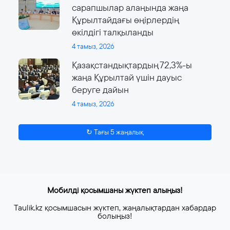
сарапшылар алаңында жаңа
Құрылтайдағы өңірлердің
өкілдігі талқыланды
4 тамыз, 2026
Қазақстандықтардың 72,3%-ы
жаңа Құрылтай үшін дауыс
беруге дайын
4 тамыз, 2026
↻ Тағы 5 жаңалық
Мобилді қосымшаны жүктеп алыңыз!
Taulik.kz қосымшасын жүктеп, жаңалықтардан хабардар
болыңыз!