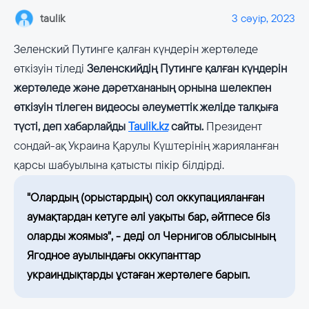
taulik
3 сәуір, 2023
Зеленский Путинге қалған күндерін жертөледе
өткізуін тіледі
Зеленскийдің Путинге қалған күндерін
жертөледе және дәретхананың орнына шелекпен
өткізуін тілеген видеосы әлеуметтік желіде талқыға
түсті, деп хабарлайды
Taulik.kz
сайты.
Президент
сондай-ақ Украина Қарулы Күштерінің жарияланған
қарсы шабуылына қатысты пікір білдірді.
"Олардың (орыстардың) сол оккупацияланған
аумақтардан кетуге әлі уақыты бар, әйтпесе біз
оларды жоямыз", - деді ол Чернигов облысының
Ягодное ауылындағы оккупанттар
украиндықтарды ұстаған жертөлеге барып.