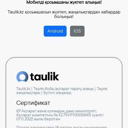
Мобилді қосымшаны жүктеп алыңыз!
Taulik.kz қосымшасын жүктеп, жаңалықтардан хабардар
болыңыз!
Android
IOS
Taulik.kz | Тәулік бойы ақпарат тарату алаңы | Тәулік
жаңалықтары | Бүгінгі жаңалық
Сертификат
ҚР Ақпарат және қоғамдық даму министрлігі,
Ақпарат комитетінің № KZ75VPY00058431 куәлігі
07.11.2022 жылы берілген
Портал жаңалықтары 18 жастан асқан оқырмандар