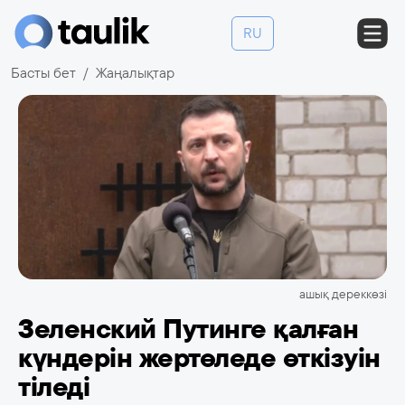
RU
Басты бет
Жаңалықтар
ашық дереккөзі
Зеленский Путинге қалған
күндерін жертөледе өткізуін
тіледі