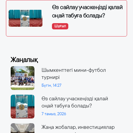
Өз сайлау учаскеңізді қалай
оңай табуға болады?
Шұғыл
Жаңалық
Шымкенттегі мини-футбол
турнирі
Бүгін, 14:27
Өз сайлау учаскеңізді қалай
оңай табуға болады?
7 тамыз, 2026
Жаңа жобалар, инвестициялар