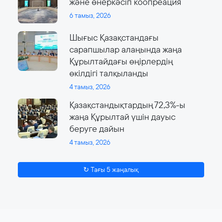
және өнеркәсіп коопреация
6 тамыз, 2026
Шығыс Қазақстандағы
сарапшылар алаңында жаңа
Құрылтайдағы өңірлердің
өкілдігі талқыланды
4 тамыз, 2026
Қазақстандықтардың 72,3%-ы
жаңа Құрылтай үшін дауыс
беруге дайын
4 тамыз, 2026
↻ Тағы 5 жаңалық