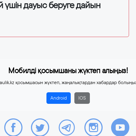
й үшін дауыс беруге дайын
Мобилді қосымшаны жүктеп алыңыз!
aulik.kz қосымшасын жүктеп, жаңалықтардан хабардар болыңы
Android
IOS