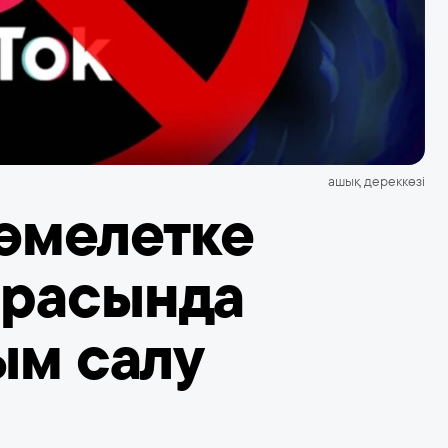
ашық дереккөзі
кәмелетке
арасында
ым салу