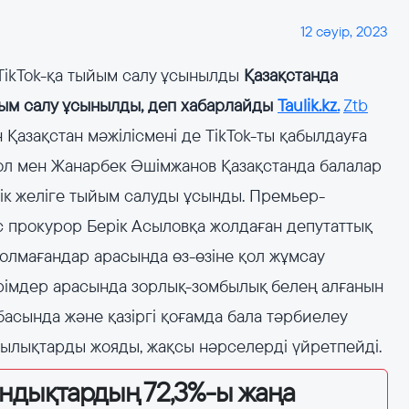
12 сәуір, 2023
TikTok-қа тыйым салу ұсынылды
Қазақстанда
йым салу ұсынылды, деп хабарлайды
Taulik.kz.
Ztb
Қазақстан мәжілісмені де TikTok-ты қабылдауға
ол мен Жанарбек Әшімжанов Қазақстанда балалар
ік желіге тыйым салуды ұсынды. Премьер-
с прокурор Берік Асыловқа жолдаған депутаттық
толмағандар арасында өз-өзіне қол жұмсау
пірімдер арасында зорлық-зомбылық белең алғанын
отбасында және қазіргі қоғамда бала тәрбиелеу
ұндылықтарды жояды, жақсы нәрселерді үйретпейді.
андықтардың 72,3%-ы жаңа