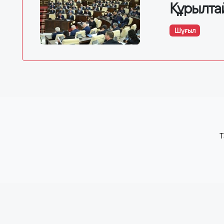
Құрылта
Шұғыл
T