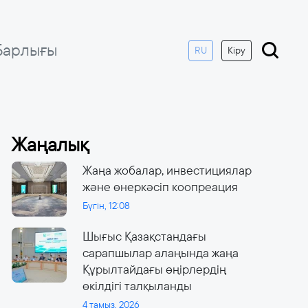
Барлығы
RU
Кіру
Жаңалық
Жаңа жобалар, инвестициялар
және өнеркәсіп коопреация
Бүгін, 12:08
Шығыс Қазақстандағы
сарапшылар алаңында жаңа
Құрылтайдағы өңірлердің
өкілдігі талқыланды
4 тамыз, 2026