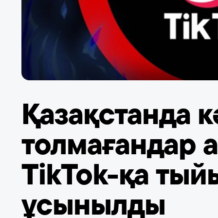
Қазақстанда 
толмағандар 
TikTok-қа тый
ұсынылды