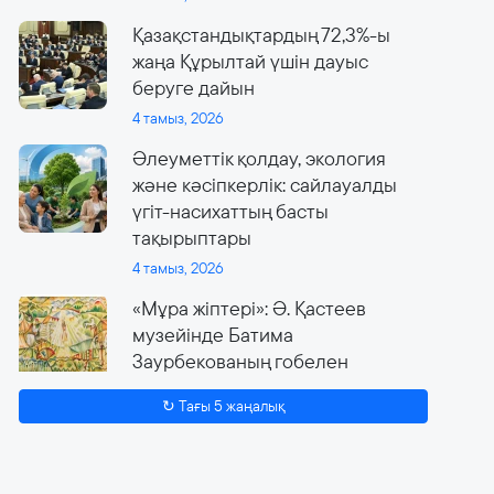
Қазақстандықтардың 72,3%-ы
жаңа Құрылтай үшін дауыс
беруге дайын
4 тамыз, 2026
Әлеуметтік қолдау, экология
және кәсіпкерлік: сайлауалды
үгіт-насихаттың басты
тақырыптары
4 тамыз, 2026
«Мұра жіптері»: Ә. Қастеев
музейінде Батима
Заурбекованың гобелен
өнеріне арналған ауқымды
↻ Тағы 5 жаңалық
көрме өтеді
4 тамыз, 2026