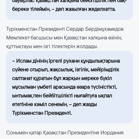
бауырлас Қазақстан халқына бейбітшілік пен бақ-
береке тілеймін, – деп жазылған жеделхатта.
Түрікменстан Президенті Сердар Бердімұхамедов
Мемлекет басшысы мен Қазақстан халқына өзінің
құттықтауы мен ізгі тілектерін жолдады.
– Ислам дінінің іргелі рухани құндылықтарына
сүйене отырып, жақсылық, ізгілік, мейірімділік
салтанат құратын бұл жарқын мереке бүкіл
мұсылман үмбеті арасында өзара түсіністікті,
ынтымақ пен бейбітшілікті нығайтуға ықпал
ететініне кәміл сенемін, – деп жазды
Түрікменстан Президенті.
Сонымен қатар Қазақстан Президентіне Иордания