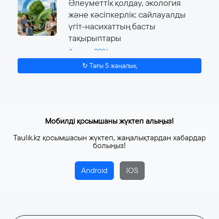
Әлеуметтік қолдау, экология
және кәсіпкерлік: сайлауалды
үгіт-насихаттың басты
тақырыптары
4 тамыз, 2026
↻ Тағы 5 жаңалық
Мобилді қосымшаны жүктеп алыңыз!
Taulik.kz қосымшасын жүктеп, жаңалықтардан хабардар
болыңыз!
Android
IOS