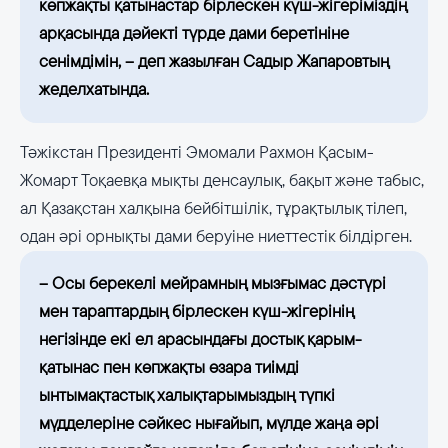
көпжақты қатынастар бірлескен күш-жігеріміздің
арқасында дәйекті түрде дами беретініне
сенімдімін, – деп жазылған Садыр Жапаровтың
жеделхатында.
Тәжікстан Президенті Эмомали Рахмон Қасым-
Жомарт Тоқаевқа мықты денсаулық, бақыт және табыс,
ал Қазақстан халқына бейбітшілік, тұрақтылық тілеп,
одан әрі орнықты дами беруіне ниеттестік білдірген.
– Осы берекелі мейрамның мызғымас дәстүрі
мен тараптардың бірлескен күш-жігерінің
негізінде екі ел арасындағы достық қарым-
қатынас пен көпжақты өзара тиімді
ынтымақтастық халықтарымыздың түпкі
мүдделеріне сәйкес нығайып, мүлде жаңа әрі