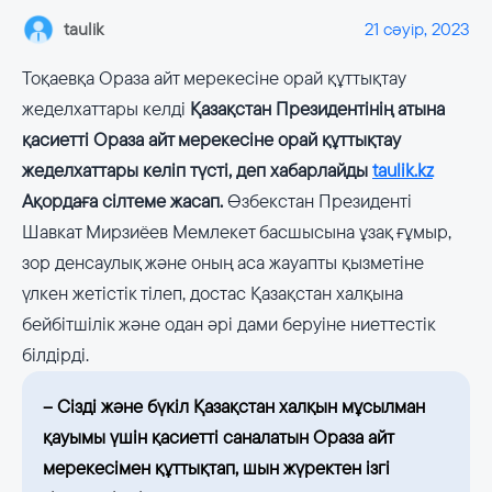
taulik
21 сәуір, 2023
Тоқаевқа Ораза айт мерекесіне орай құттықтау
жеделхаттары келді
Қазақстан Президентінің атына
қасиетті Ораза айт мерекесіне орай құттықтау
жеделхаттары келіп түсті, деп хабарлайды
taulik.kz
Ақордаға сілтеме жасап.
Өзбекстан Президенті
Шавкат Мирзиёев Мемлекет басшысына ұзақ ғұмыр,
зор денсаулық және оның аса жауапты қызметіне
үлкен жетістік тілеп, достас Қазақстан халқына
бейбітшілік және одан әрі дами беруіне ниеттестік
білдірді.
– Сізді және бүкіл Қазақстан халқын мұсылман
қауымы үшін қасиетті саналатын Ораза айт
мерекесімен құттықтап, шын жүректен ізгі