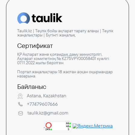
Taulik.kz | Тәулік бойы ақпарат тарату алаңы | Тәулік
жаңалықтары | Бүгінгі жаңалық
Сертификат
ҚР Ақпарат және қоғамдық даму министрлігі,
Ақпарат комитетінің № KZ75VPY00058431 куәлігі
07.11.2022 жылы берілген
Портал жаңалықтары 18 жастан асқан оқырмандар
назарына.
Байланыс
Astana, Kazakhstan
+77479607666
taulik.kz@gmail.com