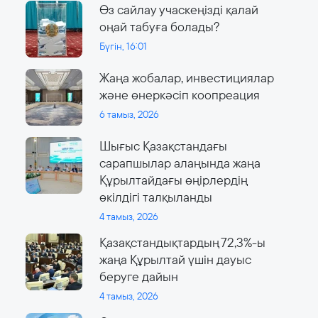
Өз сайлау учаскеңізді қалай
оңай табуға болады?
Бүгін, 16:01
Жаңа жобалар, инвестициялар
және өнеркәсіп коопреация
6 тамыз, 2026
Шығыс Қазақстандағы
сарапшылар алаңында жаңа
Құрылтайдағы өңірлердің
өкілдігі талқыланды
4 тамыз, 2026
Қазақстандықтардың 72,3%-ы
жаңа Құрылтай үшін дауыс
беруге дайын
4 тамыз, 2026