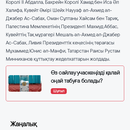
Королі II Абдалла, Бахрейн Королі Хамад бен Иса Әл
Халифа, Кувейт Әмірі Шейх Наууаф әл-Ахмед әл-
Джабер Ас-Сабах, Оман Сұлтаны Хайсам бен Тариқ,
Палестина Мемлекетінің Президенті Махмуд Аббас,
Кувейттің Тақ мұрагері Мешаль әл-Ахмед әл-Джабер
Ас-Сабах, Ливия Президенттік кеңесінің төрағасы
Мұхаммед Юнис әл-Манфи, Татарстан Раисы Рустам
Минниханов құттықтау жеделхаттарын жолдады.
Өз сайлау учаскеңізді қалай
оңай табуға болады?
Шұғыл
Жаңалық