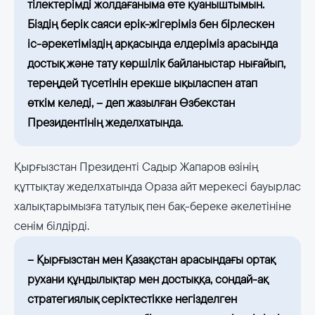
тілектерімді жолдағаныма өте қуаныштымын.
Біздің берік саяси ерік-жігеріміз бен бірлескен
іс-әрекетіміздің арқасында елдеріміз арасында
достық және тату көршілік байланыстар нығайып,
тереңдей түсетінін ерекше ықыласпен атап
өткім келеді, – деп жазылған Өзбекстан
Президентінің жеделхатында.
Қырғызстан Президенті Садыр Жапаров өзінің
құттықтау жеделхатында Ораза айт мерекесі бауырлас
халықтарымызға татулық пен бақ-береке әкелетініне
сенім білдірді.
– Қырғызстан мен Қазақстан арасындағы ортақ
рухани құндылықтар мен достыққа, сондай-ақ
стратегиялық серіктестікке негізделген