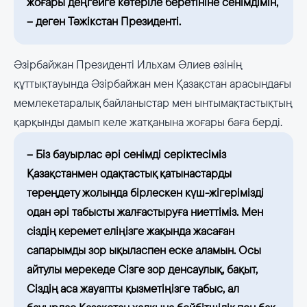
жоғары деңгейге көтеріле беретініне сенімдімін,
– деген Тәжікстан Президенті.
Әзірбайжан Президенті Ильхам Әлиев өзінің
құттықтауында Әзірбайжан мен Қазақстан арасындағы
мемлекетаралық байланыстар мен ынтымақтастықтың
қарқынды дамып келе жатқанына жоғары баға берді.
– Біз бауырлас әрі сенімді серіктесіміз
Қазақстанмен одақтастық қатынастарды
тереңдету жолында бірлескен күш-жігерімізді
одан әрі табысты жалғастыруға ниеттіміз. Мен
сіздің керемет еліңізге жақында жасаған
сапарымды зор ықыласпен еске аламын. Осы
айтулы мерекеде Сізге зор денсаулық, бақыт,
Сіздің аса жауапты қызметіңізге табыс, ал