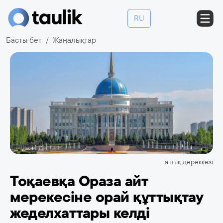
RU
Басты бет
Жаңалықтар
ашық дереккөзі
Тоқаевқа Ораза айт
мерекесіне орай құттықтау
жеделхаттары келді