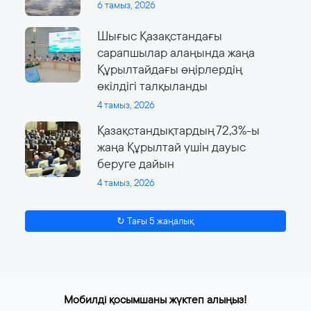
6 тамыз, 2026
Шығыс Қазақстандағы
сарапшылар алаңында жаңа
Құрылтайдағы өңірлердің
өкілдігі талқыланды
4 тамыз, 2026
Қазақстандықтардың 72,3%-ы
жаңа Құрылтай үшін дауыс
беруге дайын
4 тамыз, 2026
↻ Тағы 5 жаңалық
Мобилді қосымшаны жүктеп алыңыз!