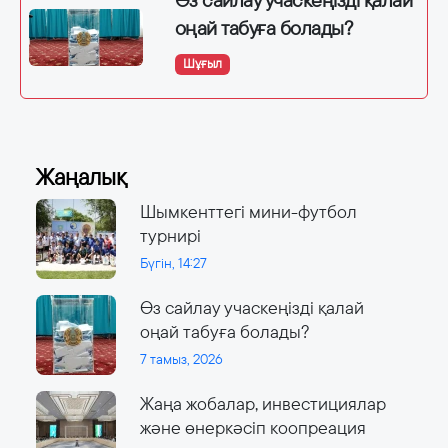
Өз сайлау учаскеңізді қалай
оңай табуға болады?
Шұғыл
Жаңалық
Шымкенттегі мини-футбол
турнирі
Бүгін, 14:27
Өз сайлау учаскеңізді қалай
оңай табуға болады?
7 тамыз, 2026
Жаңа жобалар, инвестициялар
және өнеркәсіп коопреация