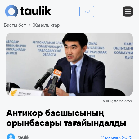
RU
Басты бет
Жаңалықтар
ашық дереккөзі
Антикор басшысының
орынбасары тағайындалды
taulik
2 мамыр, 2023