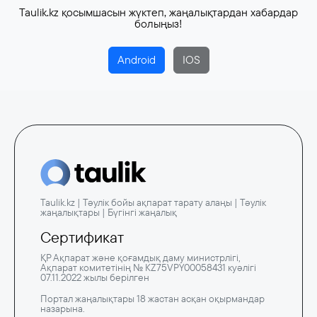
Taulik.kz қосымшасын жүктеп, жаңалықтардан хабардар
болыңыз!
Android
IOS
Taulik.kz | Тәулік бойы ақпарат тарату алаңы | Тәулік
жаңалықтары | Бүгінгі жаңалық
Сертификат
ҚР Ақпарат және қоғамдық даму министрлігі,
Ақпарат комитетінің № KZ75VPY00058431 куәлігі
07.11.2022 жылы берілген
Портал жаңалықтары 18 жастан асқан оқырмандар
назарына.