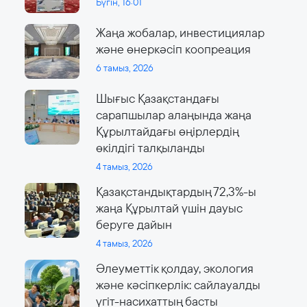
Бүгін, 16:01
Жаңа жобалар, инвестициялар
және өнеркәсіп коопреация
6 тамыз, 2026
Шығыс Қазақстандағы
сарапшылар алаңында жаңа
Құрылтайдағы өңірлердің
өкілдігі талқыланды
4 тамыз, 2026
Қазақстандықтардың 72,3%-ы
жаңа Құрылтай үшін дауыс
беруге дайын
4 тамыз, 2026
Әлеуметтік қолдау, экология
және кәсіпкерлік: сайлауалды
үгіт-насихаттың басты