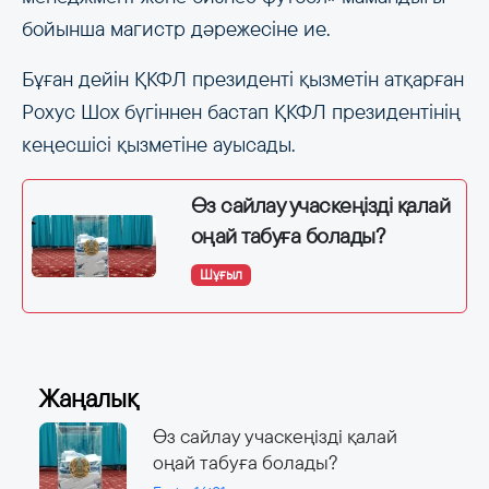
бойынша магистр дәрежесіне ие.
Бұған дейін ҚКФЛ президенті қызметін атқарған
Рохус Шох бүгіннен бастап ҚКФЛ президентінің
кеңесшісі қызметіне ауысады.
Өз сайлау учаскеңізді қалай
оңай табуға болады?
Шұғыл
Жаңалық
Өз сайлау учаскеңізді қалай
оңай табуға болады?