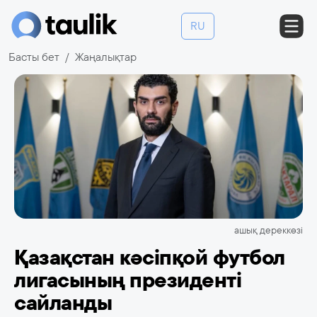
RU
Басты бет
Жаңалықтар
ашық дереккөзі
Қазақстан кәсіпқой футбол
лигасының президенті
сайланды