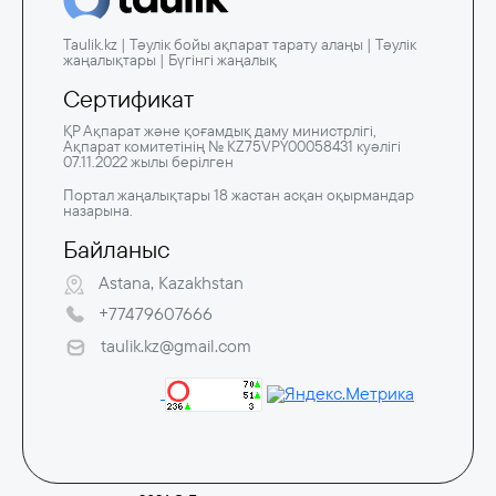
Taulik.kz | Тәулік бойы ақпарат тарату алаңы | Тәулік
жаңалықтары | Бүгінгі жаңалық
Сертификат
ҚР Ақпарат және қоғамдық даму министрлігі,
Ақпарат комитетінің № KZ75VPY00058431 куәлігі
07.11.2022 жылы берілген
Портал жаңалықтары 18 жастан асқан оқырмандар
назарына.
Байланыс
Astana, Kazakhstan
+77479607666
taulik.kz@gmail.com