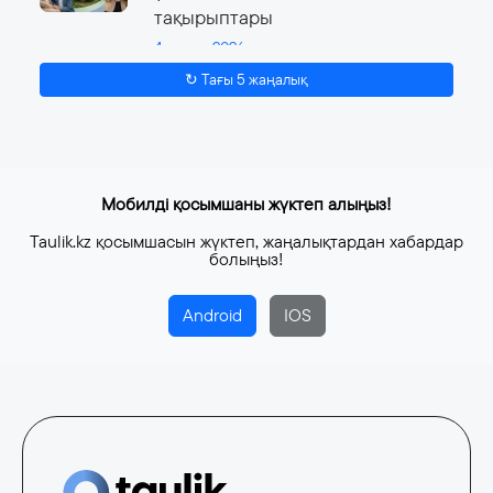
тақырыптары
4 тамыз, 2026
↻ Тағы 5 жаңалық
Мобилді қосымшаны жүктеп алыңыз!
Taulik.kz қосымшасын жүктеп, жаңалықтардан хабардар
болыңыз!
Android
IOS