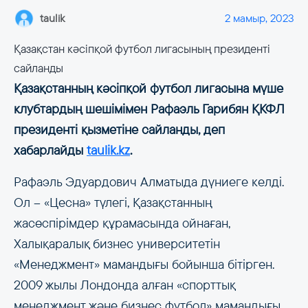
taulik
2 мамыр, 2023
Қазақстан кәсіпқой футбол лигасының президенті
сайланды
Қазақстанның кәсіпқой футбол лигасына мүше
клубтардың шешімімен Рафаэль Гарибян ҚКФЛ
президенті қызметіне сайланды, деп
хабарлайды
taulik.kz
.
Рафаэль Эдуардович Алматыда дүниеге келді.
Ол – «Цесна» түлегі, Қазақстанның
жасөспірімдер құрамасында ойнаған,
Халықаралық бизнес университетін
«Менеджмент» мамандығы бойынша бітірген.
2009 жылы Лондонда алған «спорттық
менеджмент және бизнес футбол» мамандығы