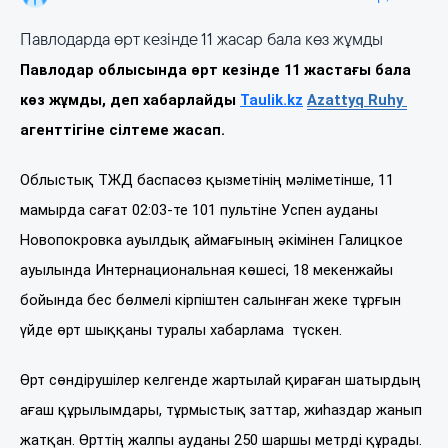
Павлодарда өрт кезінде 11 жасар бала көз жұмды
Павлодар облысында өрт кезінде 11 жастағы бала
көз жұмды, деп хабарлайды
Taulik.kz
Azattyq Ruhy
агенттігіне сілтеме жасап.
Облыстық ТЖД баспасөз қызметінің мәліметінше, 11
мамырда сағат 02:03-те 101 пультіне Успен ауданы
Новопокровка ауылдық аймағының әкімінен Галицкое
ауылында Интернациональная көшесі, 18 мекенжайы
бойында бес бөлмелі кірпіштен салынған жеке тұрғын
үйде өрт шыққаны туралы хабарлама түскен.
Өрт сөндірушілер келгенде жартылай қираған шатырдың
ағаш құрылымдары, тұрмыстық заттар, жиһаздар жанып
жатқан. Өрттің жалпы ауданы 250 шаршы метрді құрады.