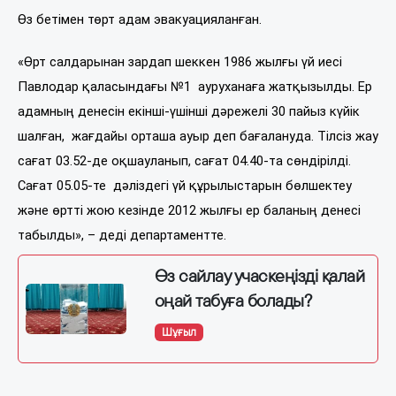
Өз бетімен төрт адам эвакуацияланған.
«Өрт салдарынан зардап шеккен 1986 жылғы үй иесі
Павлодар қаласындағы №1 ауруханаға жатқызылды. Ер
адамның денесін екінші-үшінші дәрежелі 30 пайыз күйік
шалған, жағдайы орташа ауыр деп бағалануда. Тілсіз жау
сағат 03.52-де оқшауланып, сағат 04.40-та сөндірілді.
Сағат 05.05-те дәліздегі үй құрылыстарын бөлшектеу
және өртті жою кезінде 2012 жылғы ер баланың денесі
табылды», – деді департаментте.
Өз сайлау учаскеңізді қалай
оңай табуға болады?
Шұғыл