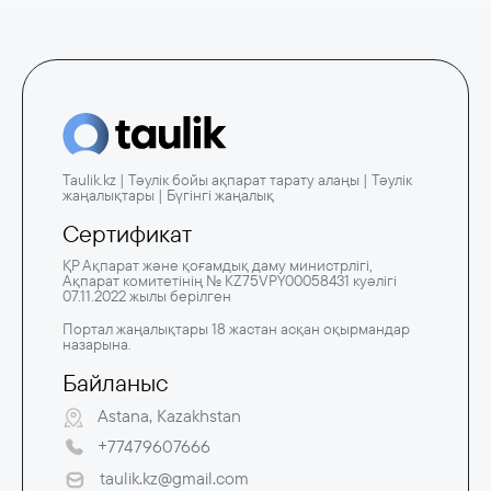
Taulik.kz | Тәулік бойы ақпарат тарату алаңы | Тәулік
жаңалықтары | Бүгінгі жаңалық
Сертификат
ҚР Ақпарат және қоғамдық даму министрлігі,
Ақпарат комитетінің № KZ75VPY00058431 куәлігі
07.11.2022 жылы берілген
Портал жаңалықтары 18 жастан асқан оқырмандар
назарына.
Байланыс
Astana, Kazakhstan
+77479607666
taulik.kz@gmail.com