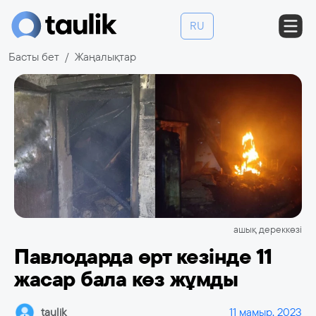
RU
Басты бет
Жаңалықтар
ашық дереккөзі
Павлодарда өрт кезінде 11
жасар бала көз жұмды
taulik
11 мамыр, 2023