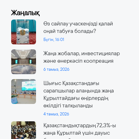
Жаңалық
Өз сайлау учаскеңізді қалай
оңай табуға болады?
Бүгін, 16:01
Жаңа жобалар, инвестициялар
және өнеркәсіп коопреация
6 тамыз, 2026
Шығыс Қазақстандағы
сарапшылар алаңында жаңа
Құрылтайдағы өңірлердің
өкілдігі талқыланды
4 тамыз, 2026
Қазақстандықтардың 72,3%-ы
жаңа Құрылтай үшін дауыс