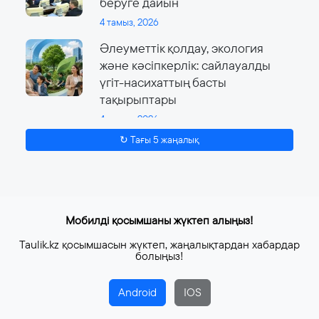
беруге дайын
4 тамыз, 2026
Әлеуметтік қолдау, экология
және кәсіпкерлік: сайлауалды
үгіт-насихаттың басты
тақырыптары
4 тамыз, 2026
↻ Тағы 5 жаңалық
Мобилді қосымшаны жүктеп алыңыз!
Taulik.kz қосымшасын жүктеп, жаңалықтардан хабардар
болыңыз!
Android
IOS