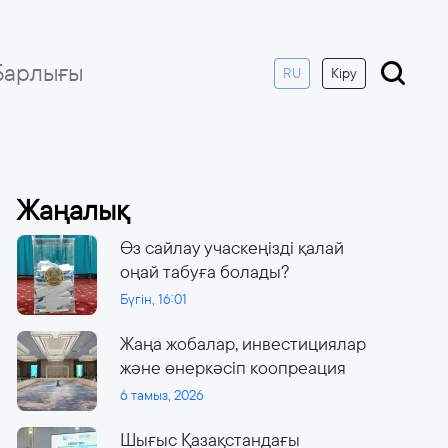
Барлығы
RU
Кіру
Жаңалық
Өз сайлау учаскеңізді қалай
оңай табуға болады?
Бүгін, 16:01
Жаңа жобалар, инвестициялар
және өнеркәсіп коопреация
6 тамыз, 2026
Шығыс Қазақстандағы