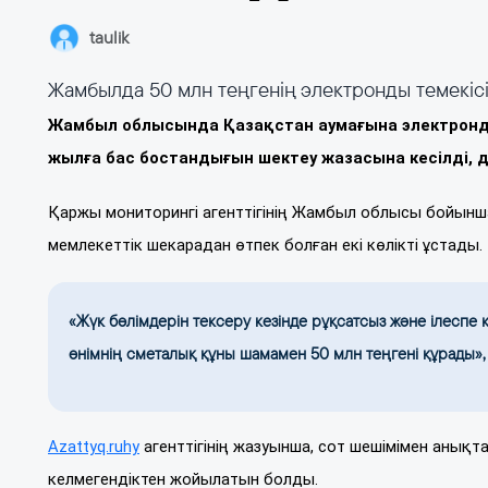
taulik
Жамбылда 50 млн теңгенің электронды темекісі
Жамбыл облысында Қазақстан аумағына электронды
жылға бас бостандығын шектеу жазасына кесілді, 
Қаржы мониторингі агенттігінің Жамбыл облысы бойынша
мемлекеттік шекарадан өтпек болған екі көлікті ұстады.
«Жүк бөлімдерін тексеру кезінде рұқсатсыз және ілеспе
өнімнің сметалық құны шамамен 50 млн теңгені құрады», 
Azattyq.ruhy
агенттігінің жазуынша, сот шешімімен анықт
келмегендіктен жойылатын болды.