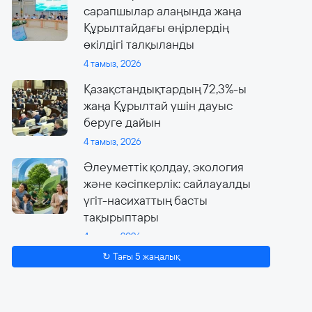
сарапшылар алаңында жаңа
Құрылтайдағы өңірлердің
өкілдігі талқыланды
4 тамыз, 2026
Қазақстандықтардың 72,3%-ы
жаңа Құрылтай үшін дауыс
беруге дайын
4 тамыз, 2026
Әлеуметтік қолдау, экология
және кәсіпкерлік: сайлауалды
үгіт-насихаттың басты
тақырыптары
4 тамыз, 2026
↻ Тағы 5 жаңалық