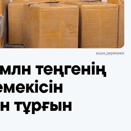
ашық дереккөзі
млн теңгенің
мекісін
н тұрғын