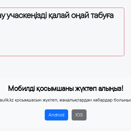
у учаскеңізді қалай оңай табуға
Мобилді қосымшаны жүктеп алыңыз!
aulik.kz қосымшасын жүктеп, жаңалықтардан хабардар болыңы
Android
IOS