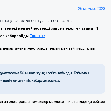
25 мамыр, 2023
н заңсыз әкелген тұрғын сотталды
 темекі мен вейпестерді заңсыз әкелген азамат 1
деп хабарлайды
Taulik.kz
.
 департаменті электронды темекі мен вейптерді алып
 құжаттарсыз 50 мыңға жуық «вейп» табылды. Табылған
- делінген агенттік хабарламасында.
алған электронды темекілер мемлекеттік стандартқа сәйкес