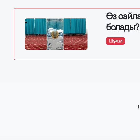
Өз сайла
болады?
Шұғыл
T