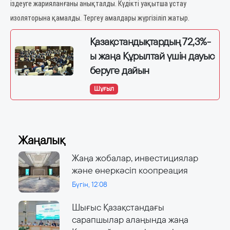
іздеуге жарияланғаны анықталды. Күдікті уақытша ұстау
изоляторына қамалды. Тергеу амалдары жүргізіліп жатыр.
Қазақстандықтардың 72,3%-
ы жаңа Құрылтай үшін дауыс
беруге дайын
Шұғыл
Жаңалық
Жаңа жобалар, инвестициялар
және өнеркәсіп коопреация
Бүгін, 12:08
Шығыс Қазақстандағы
сарапшылар алаңында жаңа