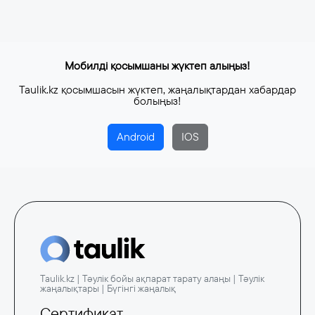
4 тамыз, 2026
Мобилді қосымшаны жүктеп алыңыз!
Taulik.kz қосымшасын жүктеп, жаңалықтардан хабардар
болыңыз!
Android
IOS
Taulik.kz | Тәулік бойы ақпарат тарату алаңы | Тәулік
жаңалықтары | Бүгінгі жаңалық
Сертификат