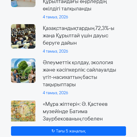
Құрылтайдағы өңірлердің
өкілдігі талқыланды
4 тамыз, 2026
Қазақстандықтардың 72,3%-ы
жаңа Құрылтай үшін дауыс
беруге дайын
4 тамыз, 2026
Әлеуметтік қолдау, экология
және кәсіпкерлік: сайлауалды
үгіт-насихаттың басты
тақырыптары
4 тамыз, 2026
«Мұра жіптері»: Ә. Қастеев
музейінде Батима
Заурбекованың гобелен
өнеріне арналған ауқымды
↻ Тағы 5 жаңалық
көрме өтеді