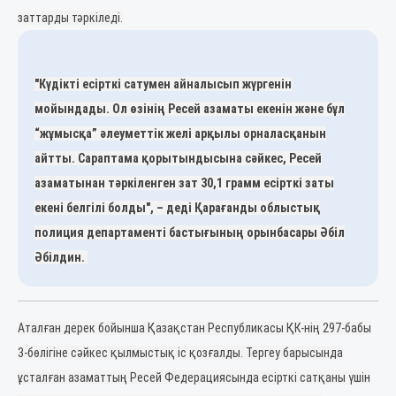
заттарды тәркіледі.
"Күдікті есірткі сатумен айналысып жүргенін
мойындады. Ол өзінің Ресей азаматы екенін және бұл
“жұмысқа” әлеуметтік желі арқылы орналасқанын
айтты. Сараптама қорытындысына сәйкес, Ресей
азаматынан тәркіленген зат 30,1 грамм есірткі заты
екені белгілі болды", – деді Қарағанды облыстық
полиция департаменті бастығының орынбасары Әбіл
Әбілдин.
Аталған дерек бойынша Қазақстан Республикасы ҚК-нің 297-бабы
3-бөлігіне сәйкес қылмыстық іс қозғалды. Тергеу барысында
ұсталған азаматтың Ресей Федерациясында есірткі сатқаны үшін