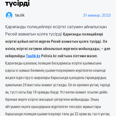
түсірді
taulik
31 мамыр, 2023
Қарағанды полицейлері есірткі сатумен айналысқан
Ресей азаматын қолға түсірді
Қарағанды полицейлері
есірткі қойып кетіп жүрген Ресей азаматын қолға түсірді. Ол
өзінің есірткі сатумен айналысып жүргенін мойындады, – деп
хабарлайды
Taulik.kz
Polisia.kz сайтына сілтеме жасап.
Қарағанды қалалық полиция басқармасы есірткі қылмысына
қарсы іс-қимыл бөлімінің қызметкерлерімен жүргізілген кешенді
жедел-іздестіру іс-шаралары барысында қаладағы гараждардың
аумағынан 24 жастағы азамат ұсталды. Ол өз еркімен ұнтақ тәрізді
ақ түсті заты бар 18 орамды берді. Ұсталған азамат осыған дейін
бірнеше жерге есірткі жасырып үлгергенін мойындады. Оның
айтуымен оқиға орындарына жүргізілген тексеріс жұмыстары
барысында полиция қызметкерлері тағы да 32 орам ақ түсті ұнтақ