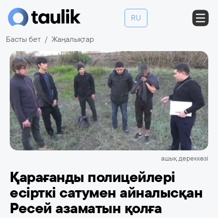
RU
Басты бет
Жаңалықтар
ашық дереккөзі
Қарағанды полицейлері
есірткі сатумен айналысқан
Ресей азаматын қолға