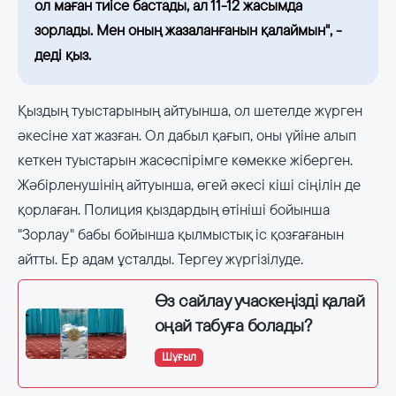
ол маған тиісе бастады, ал 11-12 жасымда
зорлады. Мен оның жазаланғанын қалаймын", -
деді қыз.
Қыздың туыстарының айтуынша, ол шетелде жүрген
әкесіне хат жазған. Ол дабыл қағып, оны үйіне алып
кеткен туыстарын жасөспірімге көмекке жіберген.
Жәбірленушінің айтуынша, өгей әкесі кіші сіңілін де
қорлаған. Полиция қыздардың өтініші бойынша
"Зорлау" бабы бойынша қылмыстық іс қозғағанын
айтты. Ер адам ұсталды. Тергеу жүргізілуде.
Өз сайлау учаскеңізді қалай
оңай табуға болады?
Шұғыл