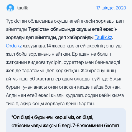
taulik
17 шілде, 2023
Түркістан облысында оқушы өгей әкесін зорлады деп
айыптады
Түркістан облысында оқушы өгей әкесін
зорлады деп айыптады, деп хабарлайды
Taulik.kz
.
Orda.kz
жазуынша, 14 жасар қыз өгей әкесінің оны үш
жыл бойы зорлағанын айтқан. Ер адам не болып
жатқанын видеоға түсіріп, суреттер мен бейнелерді
желіде таратамын деп қорқытқан. Жәбірленушінің
айтуынша, 50 жастағы ер адам олардың үйінде 6 жыл
бұрын туған анасы оған отасқан кезде пайда болған.
Алдымен өгей әкесі қызды қудалап, содан кейін қызға
тиісіп, ақыр соңы зорлауға дейін барған.
"Ол біздің бұрынғы көршіміз, ол бізді,
отбасымызды жақсы біледі. 7-8 жасымнан бастап