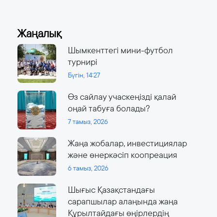
Жаңалық
Шымкенттегі мини-футбол
турнирі
Бүгін, 14:27
Өз сайлау учаскеңізді қалай
оңай табуға болады?
7 тамыз, 2026
Жаңа жобалар, инвестициялар
және өнеркәсіп коопреация
6 тамыз, 2026
Шығыс Қазақстандағы
сарапшылар алаңында жаңа
Құрылтайдағы өңірлердің