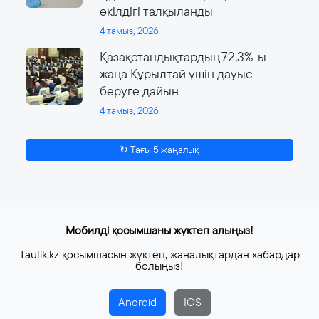
өкілдігі талқыланды
4 тамыз, 2026
Қазақстандықтардың 72,3%-ы
жаңа Құрылтай үшін дауыс
беруге дайын
4 тамыз, 2026
↻ Тағы 5 жаңалық
Мобилді қосымшаны жүктеп алыңыз!
Taulik.kz қосымшасын жүктеп, жаңалықтардан хабардар
болыңыз!
Android
IOS