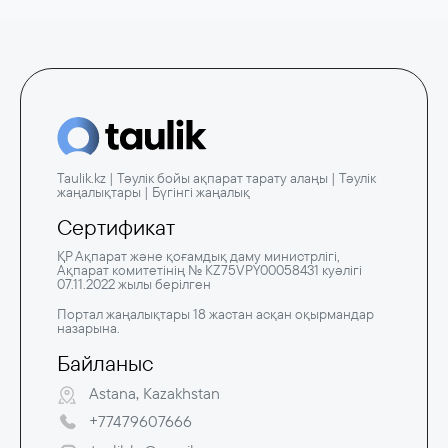
Taulik.kz | Тәулік бойы ақпарат тарату алаңы | Тәулік
жаңалықтары | Бүгінгі жаңалық
Сертификат
ҚР Ақпарат және қоғамдық даму министрлігі,
Ақпарат комитетінің № KZ75VPY00058431 куәлігі
07.11.2022 жылы берілген
Портал жаңалықтары 18 жастан асқан оқырмандар
назарына.
Байланыс
Astana, Kazakhstan
+77479607666