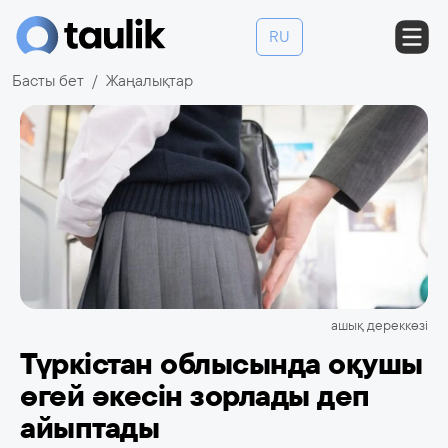
RU
Басты бет
Жаңалықтар
ашық дереккөзі
Түркістан облысында оқушы
өгей әкесін зорлады деп
айыптады