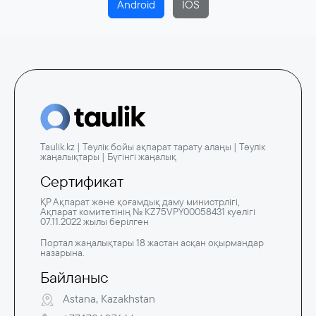
Android
IOS
Taulik.kz | Тәулік бойы ақпарат тарату алаңы | Тәулік
жаңалықтары | Бүгінгі жаңалық
Сертификат
ҚР Ақпарат және қоғамдық даму министрлігі,
Ақпарат комитетінің № KZ75VPY00058431 куәлігі
07.11.2022 жылы берілген
Портал жаңалықтары 18 жастан асқан оқырмандар
назарына.
Байланыс
Astana, Kazakhstan