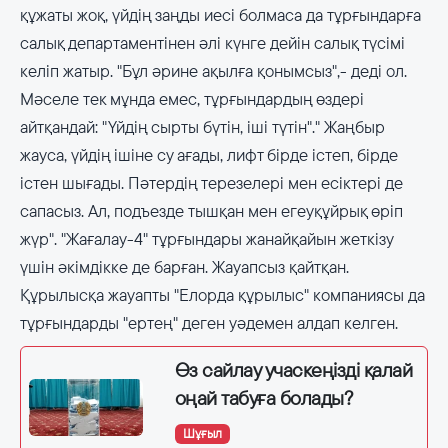
құжаты жоқ, үйдің заңды иесі болмаса да тұрғындарға
салық департаментінен әлі күнге дейін салық түсімі
келіп жатыр. "Бұл әрине ақылға қонымсыз",- деді ол.
Мәселе тек мұнда емес, тұрғындардың өздері
айтқандай: "Үйдің сырты бүтін, іші түтін"." Жаңбыр
жауса, үйдің ішіне су ағады, лифт бірде істеп, бірде
істен шығады. Пәтердің терезелері мен есіктері де
сапасыз. Ал, подъезде тышқан мен егеуқұйрық өріп
жүр". "Жағалау-4" тұрғындары жанайқайын жеткізу
үшін әкімдікке де барған. Жауапсыз қайтқан.
Құрылысқа жауапты "Елорда құрылыс" компаниясы да
тұрғындарды "ертең" деген уәдемен алдап келген.
Өз сайлау учаскеңізді қалай
оңай табуға болады?
Шұғыл