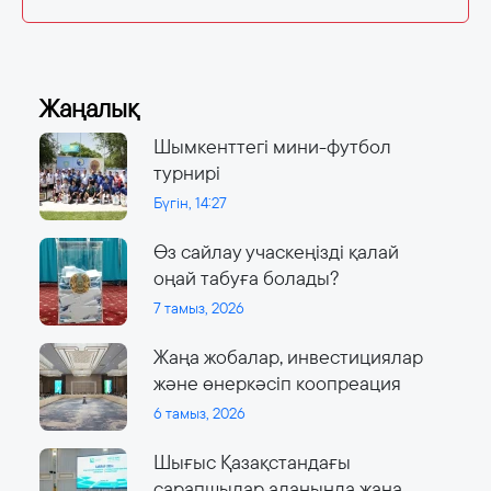
Жаңалық
Шымкенттегі мини-футбол
турнирі
Бүгін, 14:27
Өз сайлау учаскеңізді қалай
оңай табуға болады?
7 тамыз, 2026
Жаңа жобалар, инвестициялар
және өнеркәсіп коопреация
6 тамыз, 2026
Шығыс Қазақстандағы
сарапшылар алаңында жаңа