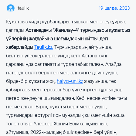
taulik
19 шілде, 2023
Құжатсыз үйдің құрбандары: тышқан мен егеуқұйрық
қаптады
Астанадағы "Жағалау-4" тұрғындары құжатсыз
үйлерінің жағдайына шағымдарын айтты, деп
хабарлайды
Taulik.kz.
Тұрғындардың айтуынша,
былтыр үлескерлерге үйдің кілті Астана күні
қарсаңында салтанатты түрде табысталған. Алайда
пәтердің кілті берілгенімен, әлі күнге дейін үйдің
бірде-бір құжаты жоқ.
halyq-uni.kz
жазуынша, тек
қабырғасы мен терезесі бар үйге кірген тұрғындар
пәтер жөндеуге шығындалған. Көбі несие үстіне тағы
несие алған. Бірақ, құжаты берілмеген үйдің
тұрғындары әртүрлі коммуналдық қызмет үшін ақша
төлеп отыр. Үлескер Жания Есімханқызының
айтуынша, 2022-жылдың 6 шілдесінен бері үйдің