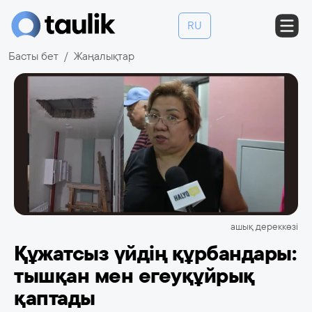
RU
Басты бет
Жаңалықтар
ашық дереккөзі
Құжатсыз үйдің құрбандары:
тышқан мен егеуқұйрық
қаптады