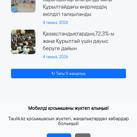
Құрылтайдағы өңірлердің
өкілдігі талқыланды
4 тамыз, 2026
Қазақстандықтардың 72,3%-ы
жаңа Құрылтай үшін дауыс
беруге дайын
4 тамыз, 2026
↻ Тағы 5 жаңалық
Мобилді қосымшаны жүктеп алыңыз!
Taulik.kz қосымшасын жүктеп, жаңалықтардан хабардар
болыңыз!