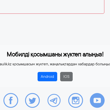
Мобилді қосымшаны жүктеп алыңыз!
aulik.kz қосымшасын жүктеп, жаңалықтардан хабардар болыңы
Android
IOS