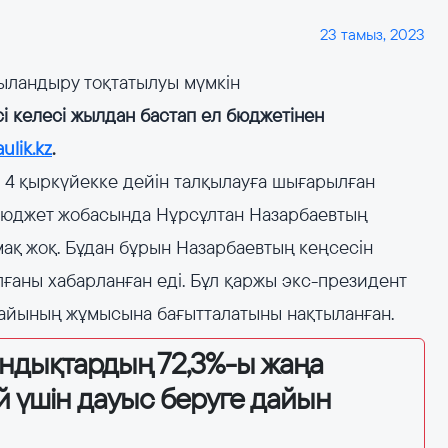
23 тамыз, 2023
ыландыру тоқтатылуы мүмкін
і келесі жылдан бастап ел бюджетінен
aulik.kz
.
4 қыркүйекке дейін талқылауға шығарылған
бюджет жобасында Нұрсұлтан Назарбаевтың
ақ жоқ. Бұдан бұрын Назарбаевтың кеңсесін
лғаны хабарланған еді. Бұл қаржы экс-президент
айының жұмысына бағытталатыны нақтыланған.
андықтардың 72,3%-ы жаңа
й үшін дауыс беруге дайын