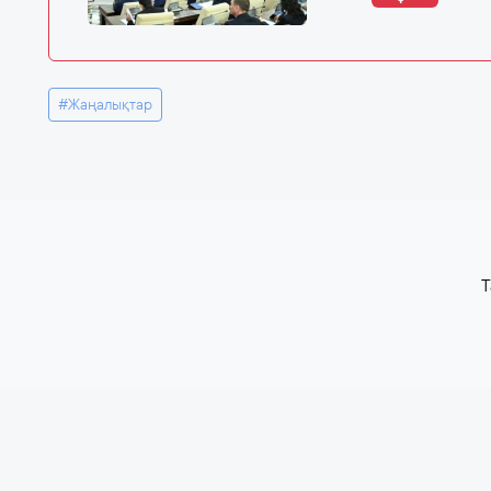
#Жаңалықтар
T