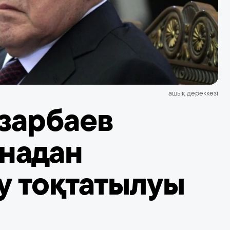
ашық дереккөзі
зарбаев
ынадан
 тоқтатылуы