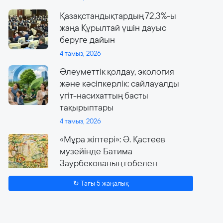
Қазақстандықтардың 72,3%-ы
жаңа Құрылтай үшін дауыс
беруге дайын
4 тамыз, 2026
Әлеуметтік қолдау, экология
және кәсіпкерлік: сайлауалды
үгіт-насихаттың басты
тақырыптары
4 тамыз, 2026
«Мұра жіптері»: Ә. Қастеев
музейінде Батима
Заурбекованың гобелен
өнеріне арналған ауқымды
↻ Тағы 5 жаңалық
көрме өтеді
4 тамыз, 2026