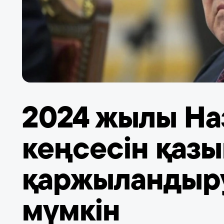
2024 жылы На
кеңсесін қаз
қаржыландыру
мүмкін