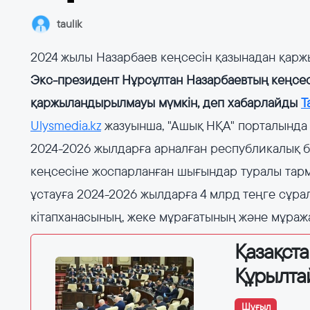
taulik
2024 жылы Назарбаев кеңсесін қазынадан қарж
Экс-президент Нұрсұлтан Назарбаевтың кеңсес
қаржыландырылмауы мүмкін, деп хабарлайды
T
Ulysmedia.kz
жазуынша, "Ашық НҚА" порталында 
2024-2026 жылдарға арналған республикалық 
кеңсесіне жоспарланған шығындар туралы тарм
ұстауға 2024-2026 жылдарға 4 млрд теңге сұра
кітапханасының, жеке мұрағатының және мұраж
Қазақст
Құрылта
Шұғыл