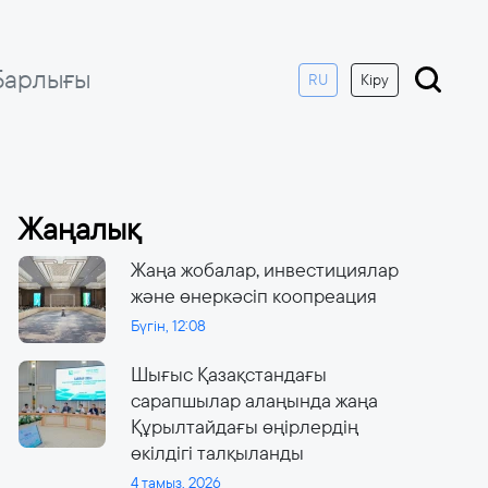
Барлығы
RU
Кіру
Жаңалық
Жаңа жобалар, инвестициялар
және өнеркәсіп коопреация
Бүгін, 12:08
Шығыс Қазақстандағы
сарапшылар алаңында жаңа
Құрылтайдағы өңірлердің
өкілдігі талқыланды
4 тамыз, 2026