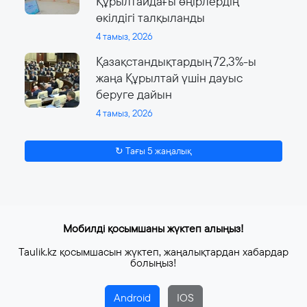
Құрылтайдағы өңірлердің
өкілдігі талқыланды
4 тамыз, 2026
Қазақстандықтардың 72,3%-ы
жаңа Құрылтай үшін дауыс
беруге дайын
4 тамыз, 2026
↻ Тағы 5 жаңалық
Мобилді қосымшаны жүктеп алыңыз!
Taulik.kz қосымшасын жүктеп, жаңалықтардан хабардар
болыңыз!
Android
IOS