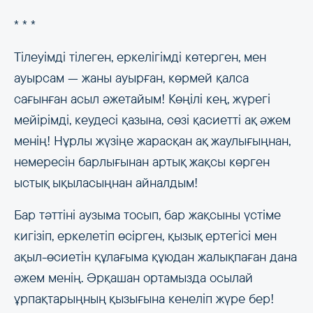
* * *
Тілеуімді тілеген, еркелігімді көтерген, мен
ауырсам — жаны ауырған, көрмей қалса
сағынған асыл әжетайым! Көңілі кең, жүрегі
мейірімді, кеудесі қазына, сөзі қасиетті ақ әжем
менің! Нұрлы жүзіңе жарасқан ақ жаулығыңнан,
немересін барлығынан артық жақсы көрген
ыстық ықыласыңнан айналдым!
Бар тәттіні аузыма тосып, бар жақсыны үстіме
кигізіп, еркелетіп өсірген, қызық ертегісі мен
ақыл-өсиетін құлағыма құюдан жалықпаған дана
әжем менің. Әрқашан ортамызда осылай
ұрпақтарыңның қызығына кенеліп жүре бер!