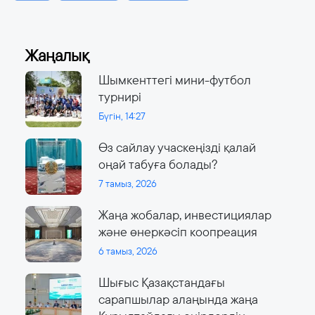
Жаңалық
Шымкенттегі мини-футбол
турнирі
Бүгін, 14:27
Өз сайлау учаскеңізді қалай
оңай табуға болады?
7 тамыз, 2026
Жаңа жобалар, инвестициялар
және өнеркәсіп коопреация
6 тамыз, 2026
Шығыс Қазақстандағы
сарапшылар алаңында жаңа