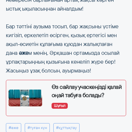
ыстық ықыласыңнан айналдым!
Бар тәттіні аузыма тосып, бар жақсыны үстіме
кигізіп, еркелетіп өсірген, қызық ертегісі мен
ақыл-өсиетін құлағыма құюдан жалықпаған
дана
әже
м менің. Әрқашан ортамызда осылай
ұрпақтарыңның қызығына кенеліп жүре бер!
Жасыңыз ұзақ болсын, ауырмаңыз!
Өз сайлау учаскеңізді қалай
оңай табуға болады?
Шұғыл
#әже
#туған күн
#құттықтау