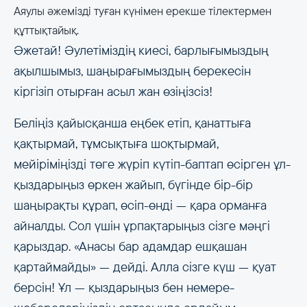
Аяулы әжемізді туған күнімен ерекше тілектермен
құттықтайық.
Әжетай! Әулетіміздің киесі, барлығымыздың
ақылшымыз, шаңырағымыздың берекесін
кіргізіп отырған асыл жан өзіңізсіз!
Беліңіз қайысқанша еңбек етіп, қанаттыға
қақтырмай, тұмсықтыға шоқтырмай,
мейіріміңізді төге жүріп күтіп-баптап өсірген ұл-
қыздарыңыз өркен жайып, бүгінде бір-бір
шаңырақты құрап, өсіп-өнді — қара орманға
айналды. Сол үшін ұрпақтарыңыз сізге мәңгі
қарыздар. «Анасы бар адамдар ешқашан
қартаймайды» — дейді. Алла сізге күш — қуат
берсін! Ұл — қыздарыңыз бен немере-