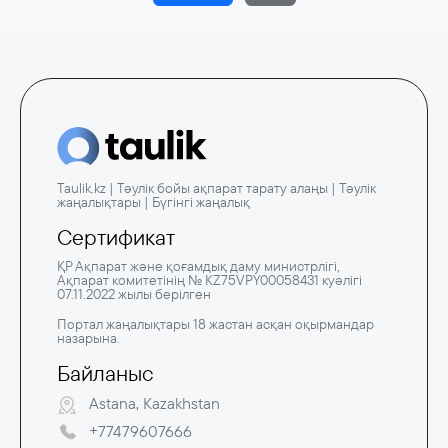
Taulik.kz | Тәулік бойы ақпарат тарату алаңы | Тәулік
жаңалықтары | Бүгінгі жаңалық
Сертификат
ҚР Ақпарат және қоғамдық даму министрлігі,
Ақпарат комитетінің № KZ75VPY00058431 куәлігі
07.11.2022 жылы берілген
Портал жаңалықтары 18 жастан асқан оқырмандар
назарына.
Байланыс
Astana, Kazakhstan
+77479607666