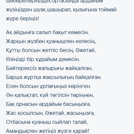
шөберелеріңіздің ортасында әрдайым
жүзіңізден шуақ шашырап, қызығына тоймай
жүре беріңіз!
Ақ айдынға салып бақыт кемесін,
Жарқын жүзбен қуанышпен келесің,
Құтты болсын жетпіс бесің, Әжетай,
Өзіңізді бір құдайым демесін.
Бәйтерексіз жапырығы жайқалған,
Барша жұртқа жақсылығың байқалған.
Есен болсын ұрпағыңыз көрінген.
Ән қалықтап, күй төгілсін төріңнен,
Бақ орнасын әрдайым басыңызға.
Жас қосылсын, Әжетай, жасыңызға,
Отбасына қуаныш сыйлап талай,
Амандықпен жетіңіз жүзге қарай!