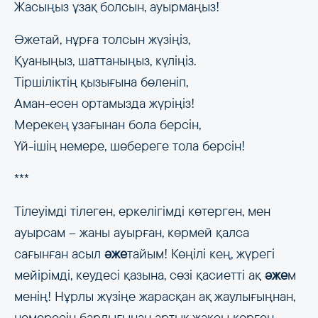
Жасыңыз ұзақ болсын, ауырмаңыз!
Әжетай, нұрға толсын жүзіңіз,
Қуаныңыз, шаттаныңыз, күліңіз.
Тіршіліктің қызығына бөленіп,
Аман-есен ортамызда жүріңіз!
Мерекең ұзағынан бола берсін,
Үй-ішің немере, шөбереге тола берсін!
***
Тілеуімді тілеген, еркелігімді көтерген, мен
ауырсам – жаны ауырған, көрмей қалса
сағынған асыл
әже
тайым! Көңілі кең, жүрегі
мейірімді, кеудесі қазына, сөзі қасиетті ақ
әже
м
менің! Нұрлы жүзіңе жарасқан ақ жаулығыңнан,
немересін барлығынан артық жақсы көрген