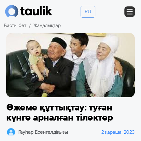
RU
Басты бет
Жаңалықтар
Әжеме құттықтау: туған
күнге арналған тілектер
Гауһар Есенгелдіқызы
2 қараша, 2023