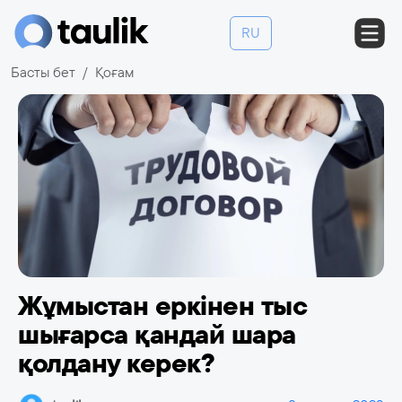
RU
Басты бет
Қоғам
Жұмыстан еркінен тыс
шығарса қандай шара
қолдану керек?