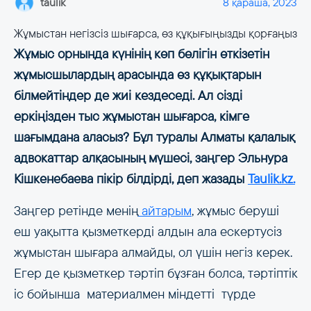
taulik
8 қараша, 2023
Жұмыстан негізсіз шығарса, өз құқығыңызды қорғаңыз
Жұмыс орнында күнінің көп бөлігін өткізетін
жұмысшылардың арасында өз құқықтарын
білмейтіндер де жиі кездеседі. Ал сізді
еркіңізден тыс жұмыстан шығарса, кімге
шағымдана аласыз? Бұл туралы Алматы қалалық
адвокаттар алқасының мүшесі, заңгер Эльнура
Кішкенебаева пікір білдірді, деп жазады
Taulik.kz.
Заңгер ретінде менің
айтарым
, жұмыс беруші
еш уақытта қызметкерді алдын ала ескертусіз
жұмыстан шығара алмайды, ол үшін негіз керек.
Егер де қызметкер тәртіп бұзған болса, тәртіптік
іс бойынша материалмен міндетті түрде