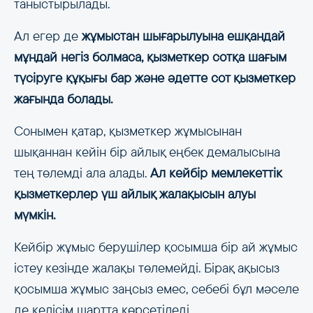
таныстырылады.
Ал егер де
жұмыстан шығарылуына ешқандай
мұндай негіз болмаса, қызметкер сотқа шағым
түсіруге құқығы бар және әдетте сот қызметкер
жағында болады.
Сонымен қатар, қызметкер жұмысынан
шықаннан кейін бір айлық еңбек демалысына
тең төлемді ала алады.
Ал кейбір мемлекеттік
қызметкерлер үш айлық жалақысын алуы
мүмкін.
Кейбір жұмыс берушілер қосымша бір ай жұмыс
істеу кезінде жалақы төлемейді. Бірақ ақысыз
қосымша жұмыс заңсыз емес, себебі бұл мәселе
де келісім шартта көрсетіледі.