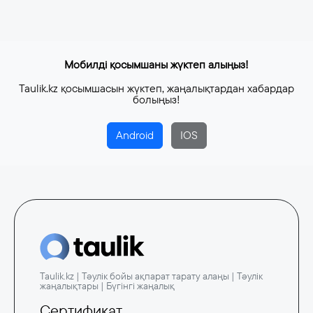
3 тамыз, 2026
Мобилді қосымшаны жүктеп алыңыз!
Taulik.kz қосымшасын жүктеп, жаңалықтардан хабардар
болыңыз!
Android
IOS
Taulik.kz | Тәулік бойы ақпарат тарату алаңы | Тәулік
жаңалықтары | Бүгінгі жаңалық
Сертификат