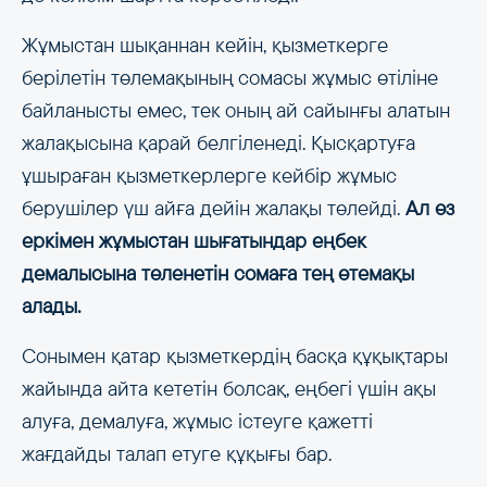
Жұмыстан шықаннан кейін, қызметкерге
берілетін төлемақының сомасы жұмыс өтіліне
байланысты емес, тек оның ай сайынғы алатын
жалақысына қарай белгіленеді. Қысқартуға
ұшыраған қызметкерлерге кейбір жұмыс
берушілер үш айға дейін жалақы төлейді.
Ал өз
еркімен жұмыстан шығатындар еңбек
демалысына төленетін сомаға тең өтемақы
алады.
Сонымен қатар қызметкердің басқа құқықтары
жайында айта кететін болсақ, еңбегі үшін ақы
алуға, демалуға, жұмыс істеуге қажетті
жағдайды талап етуге құқығы бар.