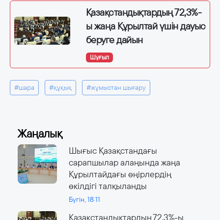
Қазақстандықтардың 72,3%-
ы жаңа Құрылтай үшін дауыс
беруге дайын
Шұғыл
#шара
#құқық
#жұмыстан шығару
Жаңалық
Шығыс Қазақстандағы
сарапшылар алаңында жаңа
Құрылтайдағы өңірлердің
өкілдігі талқыланды
Бүгін, 18:11
Қазақстандықтардың 72,3%-ы