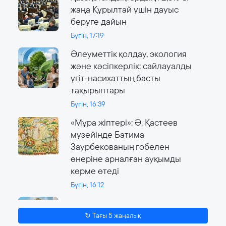
жаңа Құрылтай үшін дауыс
беруге дайын
Бүгін, 17:19
Әлеуметтік қолдау, экология
және кәсіпкерлік: сайлауалды
үгіт-насихаттың басты
тақырыптары
Бүгін, 16:39
«Мұра жіптері»: Ә. Қастеев
музейінде Батима
Заурбекованың гобелен
өнеріне арналған ауқымды
көрме өтеді
Бүгін, 16:12
Сайлау күні онлайн-сервистер
жұмыс істейді
↻ Тағы 5 жаңалық