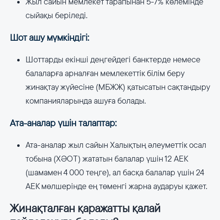
Жыл сайын мемлекет тарапынан 5-7% көлемінде
сыйақы беріледі.
Шот ашу мүмкіндігі:
Шоттарды екінші деңгейдегі банктерде немесе
балаларға арналған мемлекеттік білім беру
жинақтау жүйесіне (МБЖЖ) қатысатын сақтандыру
компанияларында ашуға болады.
Ата-аналар үшін талаптар:
Ата-аналар жыл сайын Халықтың әлеуметтік осал
тобына (ХӘОТ) жататын балалар үшін 12 АЕК
(шамамен 4 000 теңге), ал басқа балалар үшін 24
АЕК мөлшерінде ең төменгі жарна аударуы қажет.
Жинақталған қаражатты қалай