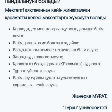
пайдалануға болады?
Мектепті аяқтағаннан кейін жинақталған
қаражатты келесі мақсаттарға жұмсауға болады:
Колледждер мен жоғары оқу орындарында білім
алуға.
Білім грантына ие болған жағдайда:
Басқа жоғары немесе техникалық білім алуға;
Жинақтауды жалғастыруға;
Қаражатты басқа адамға (ҚР азаматы) аударуға;
Тұрғын үй сатып алуға;
Білім алу туралы құжатты ұсыну арқылы
қаражатты шешіп алуға.
Жанерке МҰРАТ,
"Тұран" университеті