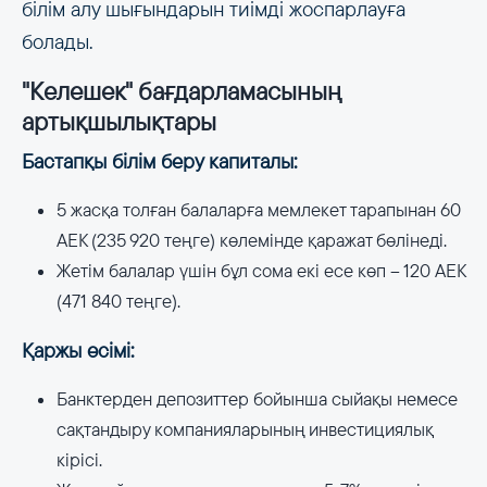
білім алу шығындарын тиімді жоспарлауға
болады.
"Келешек" бағдарламасының
артықшылықтары
Бастапқы білім беру капиталы:
5 жасқа толған балаларға мемлекет тарапынан 60
АЕК (235 920 теңге) көлемінде қаражат бөлінеді.
Жетім балалар үшін бұл сома екі есе көп – 120 АЕК
(471 840 теңге).
Қаржы өсімі:
Банктерден депозиттер бойынша сыйақы немесе
сақтандыру компанияларының инвестициялық
кірісі.