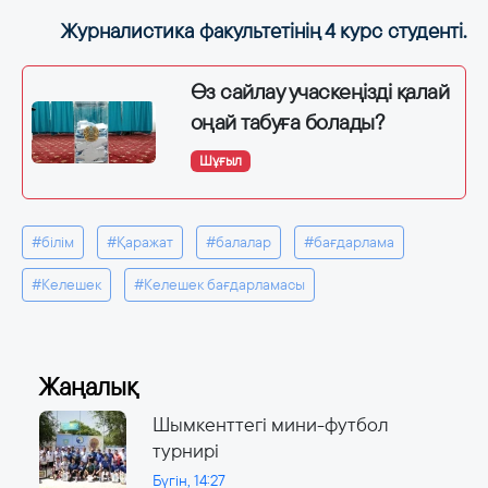
Журналистика факультетінің 4 курс студенті.
Өз сайлау учаскеңізді қалай
оңай табуға болады?
Шұғыл
#білім
#Қаражат
#балалар
#бағдарлама
#Келешек
#Келешек бағдарламасы
Жаңалық
Шымкенттегі мини-футбол
турнирі
Бүгін, 14:27