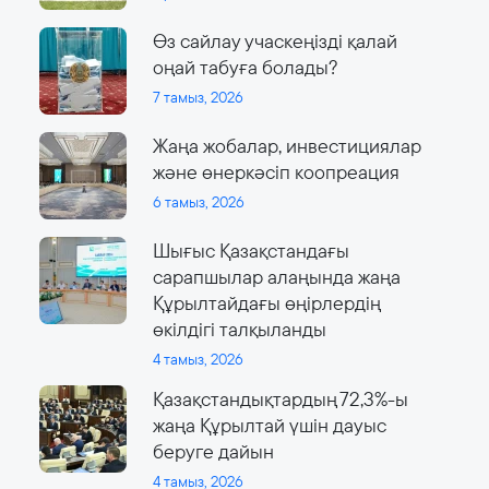
Өз сайлау учаскеңізді қалай
оңай табуға болады?
7 тамыз, 2026
Жаңа жобалар, инвестициялар
және өнеркәсіп коопреация
6 тамыз, 2026
Шығыс Қазақстандағы
сарапшылар алаңында жаңа
Құрылтайдағы өңірлердің
өкілдігі талқыланды
4 тамыз, 2026
Қазақстандықтардың 72,3%-ы
жаңа Құрылтай үшін дауыс
беруге дайын
4 тамыз, 2026