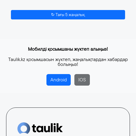
↻ Тағы 5 жаңалық
Мобилді қосымшаны жүктеп алыңыз!
Taulik.kz қосымшасын жүктеп, жаңалықтардан хабардар
болыңыз!
Android
IOS