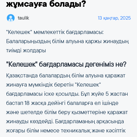
жұмсауға болады?
taulik
13 қаңтар, 2025
"Келешек" мемлекеттік бағдарламасы:
Балаларыңыздың білім алуына қаржы жинаудың
тиімді жолдары
"Келешек" бағдарламасы дегеніміз не?
Қазақстанда балалардың білім алуына қаражат
жинауға мүмкіндік беретін "Келешек"
бағдарламасы іске қосылды. Бұл жүйе 5 жастан
бастап 18 жасқа дейінгі балаларға ел ішінде
және шетелде білім беру қызметтеріне қаражат
жинауды көздейді. Бағдарламаның арқасында
жоғары білім немесе техникалық және кәсіптік