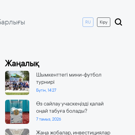
Барлығы
RU
Кіру
Жаңалық
Шымкенттегі мини-футбол
турнирі
Бүгін, 14:27
Өз сайлау учаскеңізді қалай
оңай табуға болады?
7 тамыз, 2026
Жаңа жобалар, инвестициялар