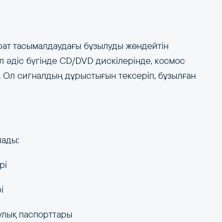
рат тасымалдаудағы бұзылуды жөндейтін
л әдіс бүгінде CD/DVD дискілерінде, космос
 Ол сигналдың дұрыстығын тексеріп, бұзылған
лады:
рі
і
улық паспорттары