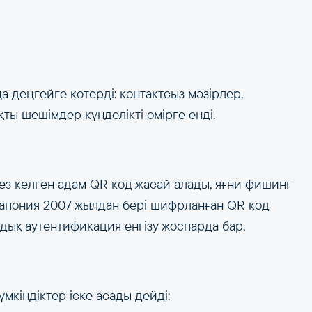
 деңгейге көтерді: контактсыз мәзірлер,
ты шешімдер күнделікті өмірге енді.
ез келген адам QR код жасай алады, яғни фишинг
 Жапония 2007 жылдан бері шифрланған QR код
дық аутентификация енгізу жоспарда бар.
кіндіктер іске асады дейді: