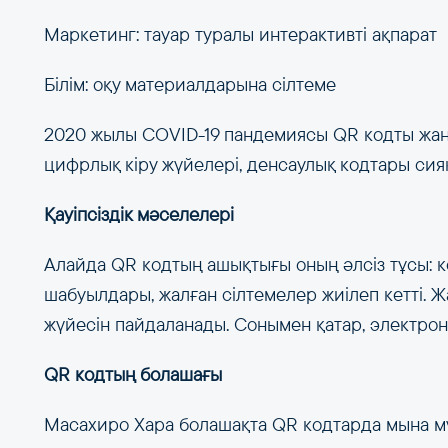
Маркетинг: тауар туралы интерактивті ақпарат
Білім: оқу материалдарына сілтеме
2020 жылы COVID-19 пандемиясы QR кодты жаңа
цифрлық кіру жүйелері, денсаулық кодтары сияқ
Қауіпсіздік мәселелері
Алайда QR кодтың ашықтығы оның әлсіз тұсы: к
шабуылдары, жалған сілтемелер жиілеп кетті.
жүйесін пайдаланады. Сонымен қатар, электрон
QR кодтың болашағы
Масахиро Хара болашақта QR кодтарда мына мүм