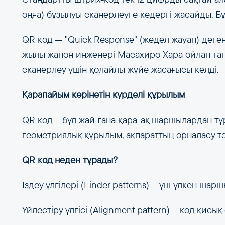
оңға) бұзылуы сканерлеуге кедергі жасайды. Бұ
QR код — "Quick Response" (жедел жауап) деген
жылы жапон инженері Масахиро Хара ойлап тап
сканерлеу үшін қолайлы жүйе жасағысы келді.
Қарапайым көрінетін күрделі құрылым
QR код – бұл жай ғана қара-ақ шаршылардан тұ
геометриялық құрылым, ақпараттың орналасу тәр
QR код неден тұрады?
Іздеу үлгілері (Finder patterns) – үш үлкен ша
Үйлестіру үлгісі (Alignment pattern) – код қисы