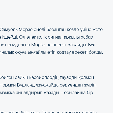
Самуэль Морзе әйелі босанған кезде үйіне жете
 іздейді. Ол электрлік сигнал арқылы хабар
а» негізделген Морзе әліппесін жасайды. Бұл –
иналық оқуға ыңғайлы етіп кодтау әрекеті болды.
бейген сайын кассирлердің тауарды қолмен
де Норман Вудланд жағажайда серуендеп жүріп,
сызыққа айналдырып жазады – осылайша бір
ады және бағыттың (төменнен жоғары, солдан