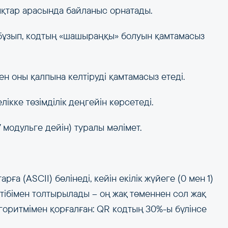
ықтар арасында байланыс орнатады.
ы бұзып, кодтың «шашыраңқы» болуын қамтамасыз
пен оны қалпына келтіруді қамтамасыз етеді.
лікке төзімділік деңгейін көрсетеді.
 модульге дейін) туралы мәлімет.
ға (ASCII) бөлінеді, кейін екілік жүйеге (0 мен 1)
ртібімен толтырылады – оң жақ төменнен сол жақ
горитмімен қорғалған: QR кодтың 30%-ы бүлінсе