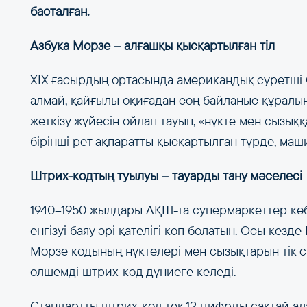
басталған.
Азбука Морзе – алғашқы қысқартылған тіл
XIX ғасырдың ортасында американдық суретші 
алмай, қайғылы оқиғадан соң байланыс құралын
жеткізу жүйесін ойлап тауып, «нүкте мен сызыққ
бірінші рет ақпаратты қысқартылған түрде, маш
Штрих-кодтың туылуы – тауарды тану мәселесі
1940–1950 жылдары АҚШ-та супермаркеттер кө
енгізуі баяу әрі қателігі көп болатын. Осы кез
Морзе кодының нүктелері мен сызықтарын тік 
өлшемді штрих-код дүниеге келеді.
Стандартты штрих-код тек 12 цифрды сақтай ал