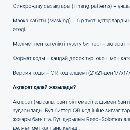
Синхрондау сызықтары (Timing patterns) – ұяш
Маска қабаты (Masking) – бір түсті қатарлард
етеді.
Мәлімет пен қателікті түзету биттері – ақпарат 
Формат коды – қандай дерек түрі екені мен қате
Версия коды – QR код өлшемі (21x21-ден 177x177
Ақпарат қалай жазылады?
Ақпарат (мысалы, сайт сілтемесі) алдымен байттар
аударылады. Бұл биттер QR код ішіне зигзаг тә
жоғары бағытта. Бұл құрылым Reed–Solomon ал
де, мәлімет қалпына келеді.