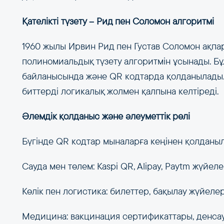
Қателікті түзету – Рид пен Соломон алгоритмі
1960 жылы Ирвин Рид пен Густав Соломон ақпа
полиномиальдық түзету алгоритмін ұсынады. Бұ
байланысында және QR кодтарда қолданылады.
биттерді логикалық жолмен қалпына келтіреді.
Әлемдік қолданыс және әлеуметтік рөлі
Бүгінде QR кодтар мыналарға кеңінен қолданы
Сауда мен төлем: Kaspi QR, Alipay, Paytm жүйеле
Көлік пен логистика: билеттер, бақылау жүйелер
Медицина: вакцинация сертификаттары, денса