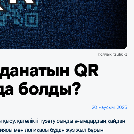
Коллаж: taulik.kz
лданатын QR
да болды?
20 маусым, 2025
ы қысу, қателікті түзету сынды ұғымдардың қайдан
иясы мен логикасы бұдан жүз жыл бұрын