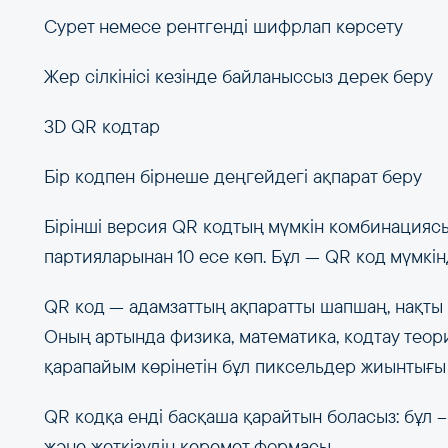
Сурет немесе рентгенді шифрлап көрсету
Жер сілкінісі кезінде байланыссыз дерек беру
3D QR кодтар
Бір кодпен бірнеше деңгейдегі ақпарат беру
Бірінші версия QR кодтың мүмкін комбинациясы 
партияларынан 10 есе көп. Бұл — QR код мүмкінд
QR код — адамзаттың ақпаратты шапшаң, нақты ә
Оның артында физика, математика, кодтау теори
қарапайым көрінетін бұл пиксельдер жиынтығы –
QR кодқа енді басқаша қарайтын боласыз: бұл – 
және жеткізудің керемет формасы.