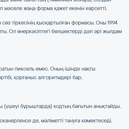
л мәселе жаңа форма қажет екенін көрсетті.
 сөз тіркесінің қысқартылған формасы. Оны 1994
ты. Ол өнеркәсіптегі бөлшектерді дәл әрі жылдам
ратын пиксель емес. Оның ішінде нақты
тібі, қорғаныс алгоритмдері бар.
ршы (үшеуі бұрыштарда) кодтың бағытын анықтайды.
қ сканерленсе де, мәліметті тануға көмектеседі.