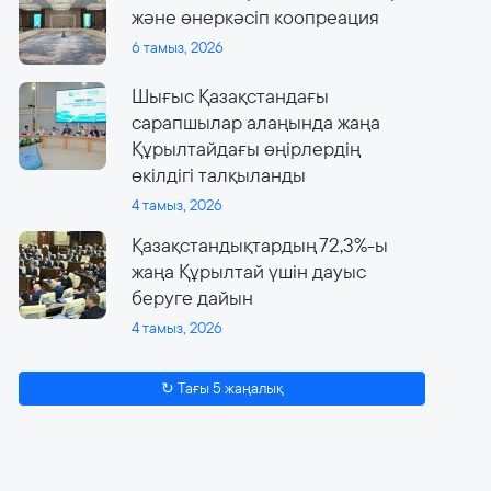
және өнеркәсіп коопреация
6 тамыз, 2026
Шығыс Қазақстандағы
сарапшылар алаңында жаңа
Құрылтайдағы өңірлердің
өкілдігі талқыланды
4 тамыз, 2026
Қазақстандықтардың 72,3%-ы
жаңа Құрылтай үшін дауыс
беруге дайын
4 тамыз, 2026
↻ Тағы 5 жаңалық