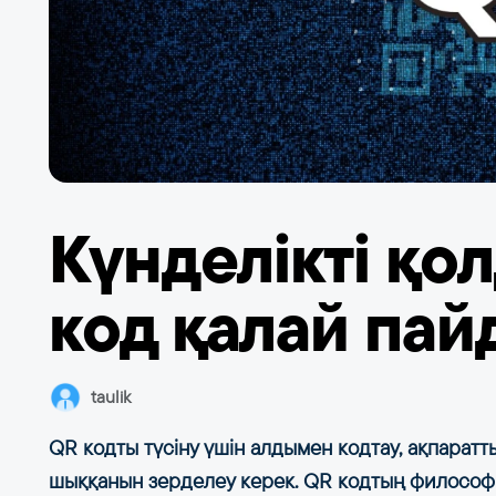
Күнделікті қо
код қалай пай
taulik
QR кодты түсіну үшін алдымен кодтау, ақпаратт
шыққанын зерделеу керек. QR кодтың философ