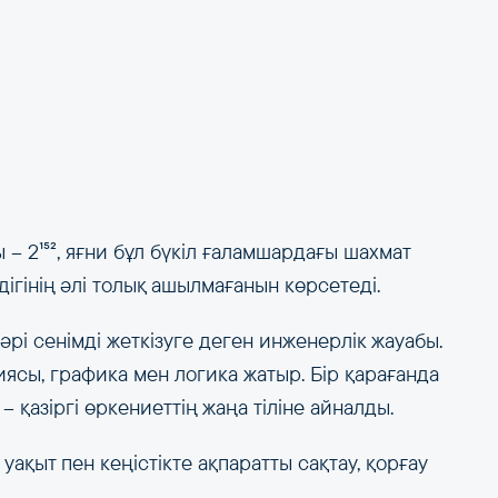
– 2¹⁵², яғни бұл бүкіл ғаламшардағы шахмат
ігінің әлі толық ашылмағанын көрсетеді.
рі сенімді жеткізуге деген инженерлік жауабы.
ясы, графика мен логика жатыр. Бір қарағанда
 қазіргі өркениеттің жаңа тіліне айналды.
уақыт пен кеңістікте ақпаратты сақтау, қорғау