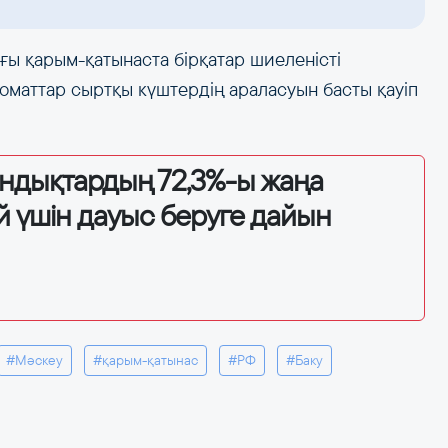
ы қарым-қатынаста бірқатар шиеленісті
оматтар сыртқы күштердің араласуын басты қауіп
андықтардың 72,3%-ы жаңа
й үшін дауыс беруге дайын
#Мәскеу
#қарым-қатынас
#РФ
#Баку