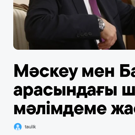
Мәскеу мен Б
арасындағы ш
мәлімдеме ж
taulik