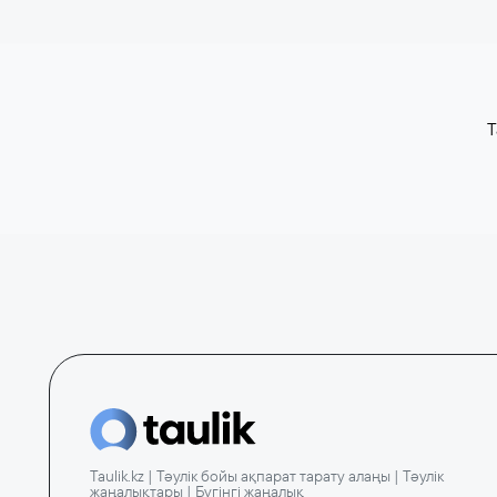
T
Taulik.kz | Тәулік бойы ақпарат тарату алаңы | Тәулік
жаңалықтары | Бүгінгі жаңалық