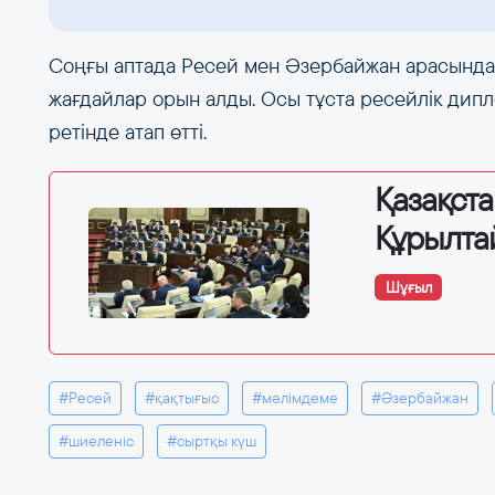
Соңғы аптада Ресей мен Әзербайжан арасындағ
жағдайлар орын алды. Осы тұста ресейлік дипл
ретінде атап өтті.
Қазақст
Құрылта
Шұғыл
#Ресей
#қақтығыс
#мәлімдеме
#Әзербайжан
#шиеленіс
#сыртқы күш