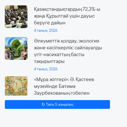
Қазақстандықтардың 72,3%-ы
жаңа Құрылтай үшін дауыс
беруге дайын
4 тамыз, 2026
Әлеуметтік қолдау, экология
және кәсіпкерлік: сайлауалды
үгіт-насихаттың басты
тақырыптары
4 тамыз, 2026
«Мұра жіптері»: Ә. Қастеев
музейінде Батима
Заурбекованың гобелен
өнеріне арналған ауқымды
↻ Тағы 5 жаңалық
көрме өтеді
4 тамыз, 2026