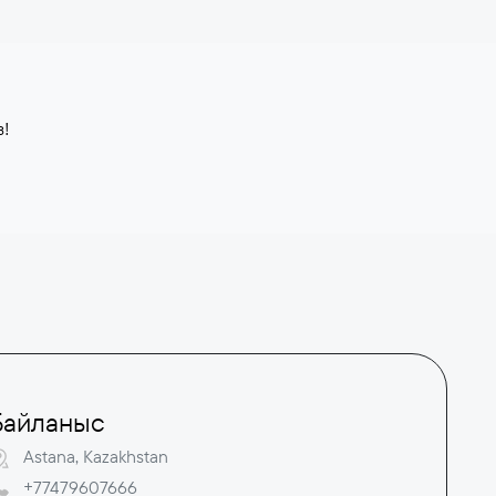
з!
Байланыс
Astana, Kazakhstan
+77479607666