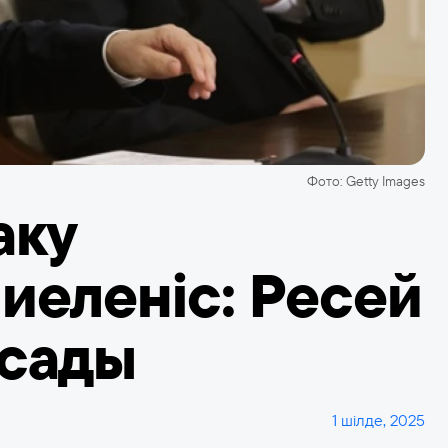
Фото: Getty Images
аку
иеленіс: Ресей
асады
1 шілде, 2025