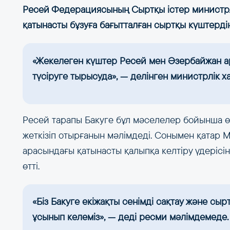
Ресей Федерациясының Сыртқы істер министрл
қатынасты бұзуға бағытталған сыртқы күштерді
«Жекелеген күштер Ресей мен Әзербайжан ара
түсіруге тырысуда», — делінген министрлік 
Ресей тарапы Бакуге бұл мәселелер бойынша ө
жеткізіп отырғанын мәлімдеді. Сонымен қатар
арасындағы қатынасты қалыпқа келтіру үдерісі
өтті.
«Біз Бакуге екіжақты сенімді сақтау және сы
ұсынып келеміз», — деді ресми мәлімдемеде.