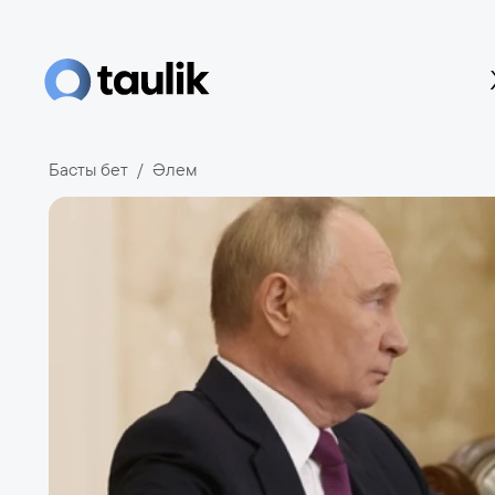
Басты бет
Әлем