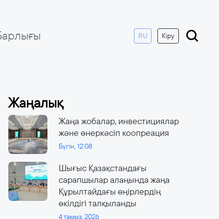
Барлығы
RU
Кіру
Жаңалық
Жаңа жобалар, инвестициялар
және өнеркәсіп коопреация
Бүгін, 12:08
Шығыс Қазақстандағы
сарапшылар алаңында жаңа
Құрылтайдағы өңірлердің
өкілдігі талқыланды
4 тамыз, 2026