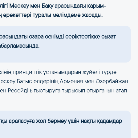
ігі Мәскеу мен Баку арасындағы қарым-
ң әрекеттері туралы мәлімдеме жасады.
сындағы өзара сенімді серіктестікке сызат
хабарламасында.
зінің принциптік ұстанымдарын жүйелі түрде
 Мәскеу Батыс елдерінің Армения мен Әзербайжан
нен Ресейді ығыстыруға тырысып отырғанын атап
ртқы араласуға жол бермеу үшін нақты қадамдар