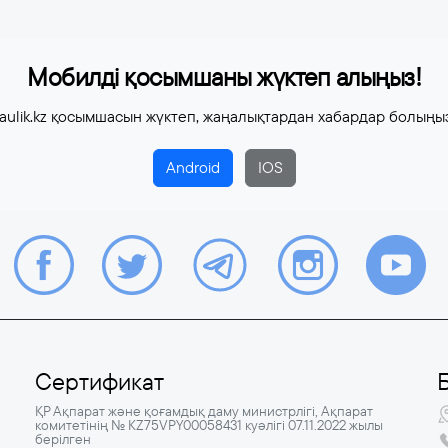
Мобилді қосымшаны жүктеп алыңыз!
aulik.kz қосымшасын жүктеп, жаңалықтардан хабардар болыңы
Android
IOS
Сертификат
ҚР Ақпарат және қоғамдық даму министрлігі, Ақпарат
комитетінің № KZ75VPY00058431 куәлігі 07.11.2022 жылы
берілген