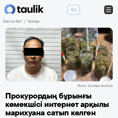
RU
Басты бет
Қоғам
Фото: Коллаж taulik.kz
Прокурордың бұрынғы
көмекшісі интернет арқылы
марихуана сатып келген