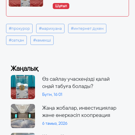
Шұғыл
#прокурор
#марихуана
#интернет дүкен
#сатқан
#көмекші
Жаңалық
Өз сайлау учаскеңізді қалай
оңай табуға болады?
Бүгін, 16:01
Жаңа жобалар, инвестициялар
және өнеркәсіп коопреация
6 тамыз, 2026