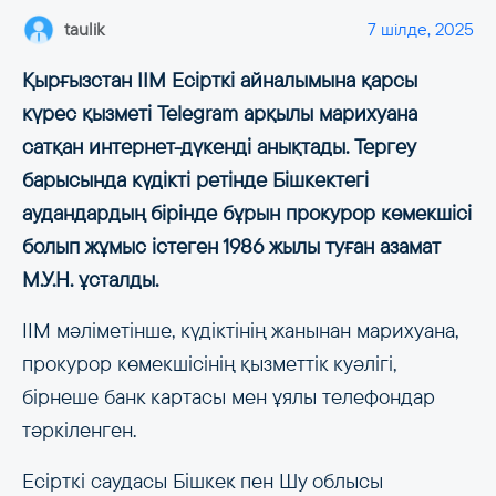
taulik
7 шілде, 2025
Қырғызстан ІІМ Есірткі айналымына қарсы
күрес қызметі Telegram арқылы марихуана
сатқан интернет-дүкенді анықтады. Тергеу
барысында күдікті ретінде Бішкектегі
аудандардың бірінде бұрын прокурор көмекшісі
болып жұмыс істеген 1986 жылы туған азамат
М.У.Н. ұсталды.
ІІМ мәліметінше, күдіктінің жанынан марихуана,
прокурор көмекшісінің қызметтік куәлігі,
бірнеше банк картасы мен ұялы телефондар
тәркіленген.
Есірткі саудасы Бішкек пен Шу облысы