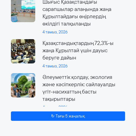
Шығыс Қазақстандағы
сарапшылар алаңында жаңа
Құрылтайдағы өңірлердің
өкілдігі талқыланды
4 тамыз, 2026
Қазақстандықтардың 72,3%-ы
жаңа Құрылтай үшін дауыс
беруге дайын
4 тамыз, 2026
Әлеуметтік қолдау, экология
және кәсіпкерлік: сайлауалды
үгіт-насихаттың басты
тақырыптары
4 тамыз, 2026
↻ Тағы 5 жаңалық