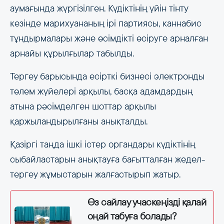
аумағында жүргізілген. Күдіктінің үйін тінту
кезінде марихуананың ірі партиясы, каннабис
тұндырмалары және өсімдікті өсіруге арналған
арнайы құрылғылар табылды.
Тергеу барысында есірткі бизнесі электронды
төлем жүйелері арқылы, басқа адамдардың
атына рәсімделген шоттар арқылы
қаржыландырылғаны анықталды.
Қазіргі таңда ішкі істер органдары күдіктінің
сыбайластарын анықтауға бағытталған жедел-
тергеу жұмыстарын жалғастырып жатыр.
Өз сайлау учаскеңізді қалай
оңай табуға болады?