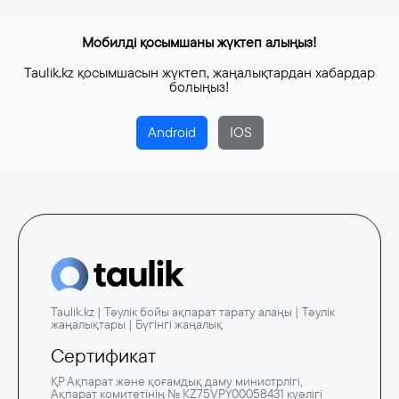
Мобилді қосымшаны жүктеп алыңыз!
Taulik.kz қосымшасын жүктеп, жаңалықтардан хабардар
болыңыз!
Android
IOS
Taulik.kz | Тәулік бойы ақпарат тарату алаңы | Тәулік
жаңалықтары | Бүгінгі жаңалық
Сертификат
ҚР Ақпарат және қоғамдық даму министрлігі,
Ақпарат комитетінің № KZ75VPY00058431 куәлігі