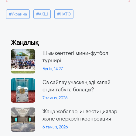
#Украина
#АҚШ
#НАТО
Жаңалық
Шымкенттегі мини-футбол
турнирі
Бүгін, 14:27
Өз сайлау учаскеңізді қалай
оңай табуға болады?
7 тамыз, 2026
Жаңа жобалар, инвестициялар
және өнеркәсіп коопреация
6 тамыз, 2026