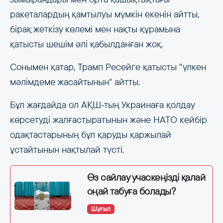
ракеталардың қамтылуы мүмкін екенін айтты,
бірақ жеткізу көлемі мен нақты құрамына
қатысты шешім әлі қабылданған жоқ.
Сонымен қатар, Трамп Ресейге қатысты "үлкен
мәлімдеме жасайтынын" айтты.
Бұл жағдайда ол АҚШ-тың Украинаға қолдау
көрсетуді жалғастыратынын және НАТО кейбір
одақтастарының бұл қаруды қаржылай
ұстайтынын нақтылай түсті.
Өз сайлау учаскеңізді қалай
оңай табуға болады?
Шұғыл