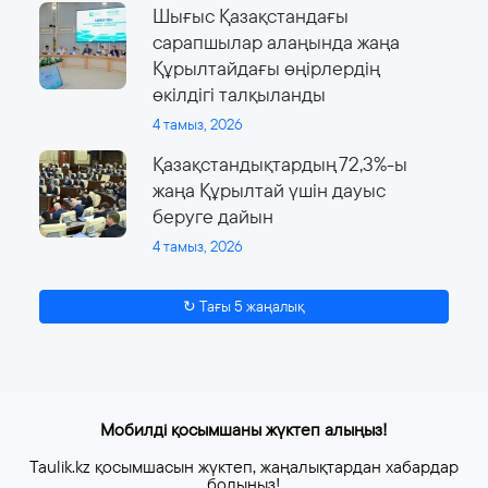
Шығыс Қазақстандағы
сарапшылар алаңында жаңа
Құрылтайдағы өңірлердің
өкілдігі талқыланды
4 тамыз, 2026
Қазақстандықтардың 72,3%-ы
жаңа Құрылтай үшін дауыс
беруге дайын
4 тамыз, 2026
↻ Тағы 5 жаңалық
Мобилді қосымшаны жүктеп алыңыз!
Taulik.kz қосымшасын жүктеп, жаңалықтардан хабардар
болыңыз!