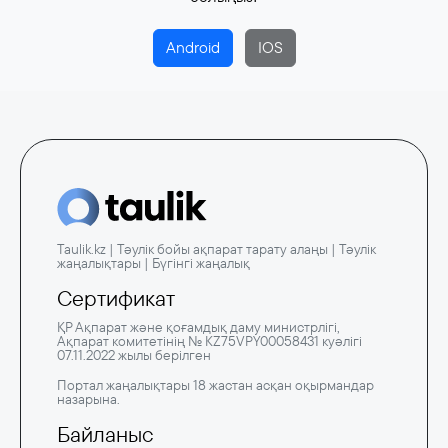
Android
IOS
Taulik.kz | Тәулік бойы ақпарат тарату алаңы | Тәулік
жаңалықтары | Бүгінгі жаңалық
Сертификат
ҚР Ақпарат және қоғамдық даму министрлігі,
Ақпарат комитетінің № KZ75VPY00058431 куәлігі
07.11.2022 жылы берілген
Портал жаңалықтары 18 жастан асқан оқырмандар
назарына.
Байланыс