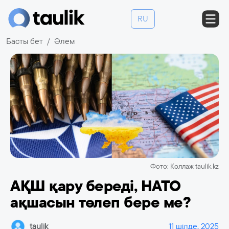
RU
Басты бет
Әлем
Фото: Коллаж taulik.kz
АҚШ қару береді, НАТО
ақшасын төлеп бере ме?
taulik
11 шілде, 2025