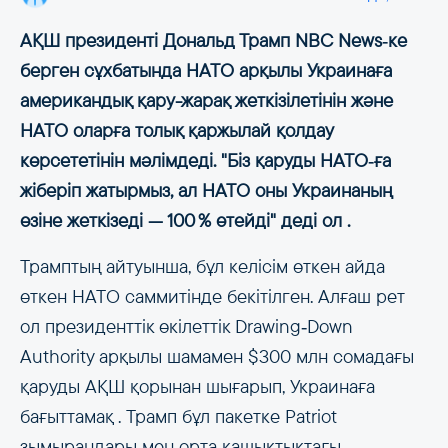
АҚШ президенті Дональд Трамп NBC News‑ке
берген сұхбатында НАТО арқылы Украинаға
американдық қару-жарақ жеткізілетінін және
НАТО оларға толық қаржылай қолдау
көрсететінін мәлімдеді. "Біз қаруды НАТО‑ға
жіберіп жатырмыз, ал НАТО оны Украинаның
өзіне жеткізеді — 100 % өтейді" деді ол .
Трамптың айтуынша, бұл келісім өткен айда
өткен НАТО саммитінде бекітілген. Алғаш рет
ол президенттік өкілеттік Drawing‑Down
Authority арқылы шамамен $300 млн сомадағы
қаруды АҚШ қорынан шығарып, Украинаға
бағыттамақ . Трамп бұл пакетке Patriot
зымырандары мен орта қашықтықтағы